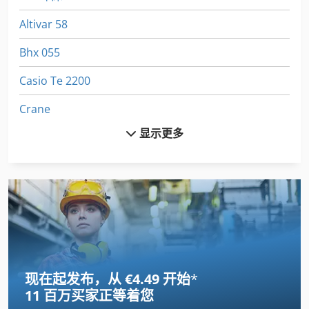
Altivar 58
Bhx 055
Casio Te 2200
Crane
显示更多
Emcomat 17 D
Euclid R 35
Fuw 250
Fz 0
Gildemeister Ct 20
现在起发布，从 €4.49 开始
*
Index B 60
11 百万买家
正等着您
International 434