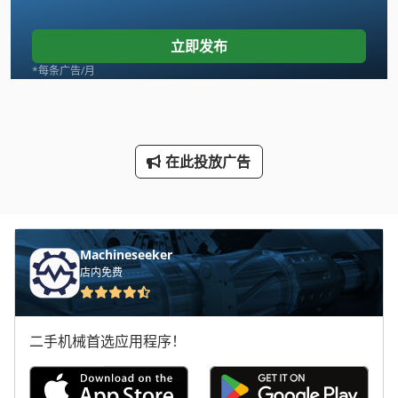
Linde
立即发布
Newton 20
*每条广告/月
Scania
Schaublin 135
在此投放广告
Tank
Wenzel Lh 54
三维 扫描 仪
Machineseeker
店内免费
手动 剪 板 机
手动 绞车
二手机械首选应用程序！
手枪
断头台