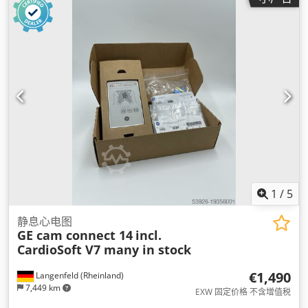
1
/
5
静息心电图
GE cam connect 14
incl.
CardioSoft V7 many in stock
€1,490
Langenfeld (Rheinland)
7,449 km
EXW 固定价格 不含增值税