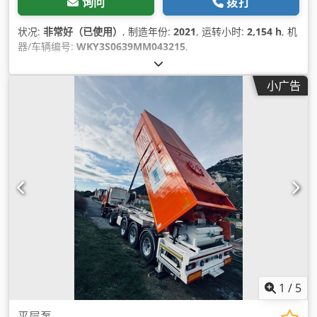
询问
拨打
状况:
非常好（已使用）
, 制造年份:
2021
, 运转小时:
2,154 h
, 机
器/车辆编号:
WKY3S0639MM043215
,
小广告
1
/
5
平层泵