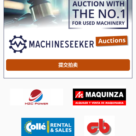
Furukawa 735 Ls
Fuw 250
Fz 0
Halla Hdf 25
International 434
提交拍卖
Linde
Newton 20
Pilous Arg 230
Scania
Tank
Wenzel Lh 54