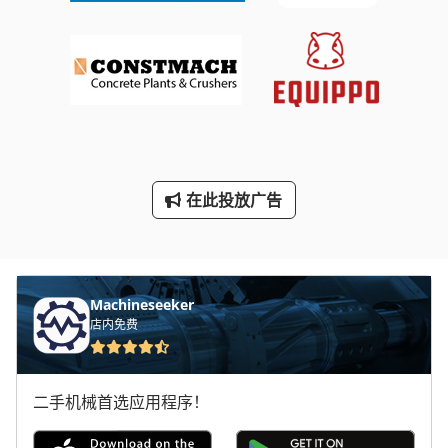
手动 剪 板 机
手动 绞车
手枪
断头台
在此投放广告
林 德 叉车
轮式挖掘机
Machineseeker
店内免费
二手机械首选应用程序！