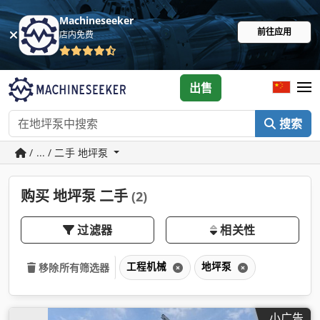
Machineseeker
前往应用
店内免费
出售
搜索
/ ... / 二手 地坪泵
购买 地坪泵 二手
(2)
过滤器
相关性
工程机械
地坪泵
移除所有筛选器
小广告