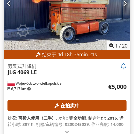
1
/
20
结束于
4
d
18
h
35
min
19
s
剪叉式升降机
JLG
4069 LE
Województwo wielkopolskie
€5,000
6,717 km
在拍卖中
状况:
可投入使用（二手）
, 功能:
完全功能
, 制造年份:
2015
, 运
转小时:
387 h
, 机器/车辆编号:
0200245029
, 作业高度:
14,000
毫米
,