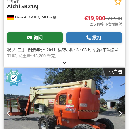
伸缩臂
Aichi
SR21AJ
€19,900
Oelsnitz / V.
7,158 km
€21,900
固定价格 不含增值税
询问
拨打
状况:
二手
, 制造年份:
2011
, 运转小时:
3,163 h
, 机器/车辆编号:
7102
, 总重量:
15,200 千克
,
小广告