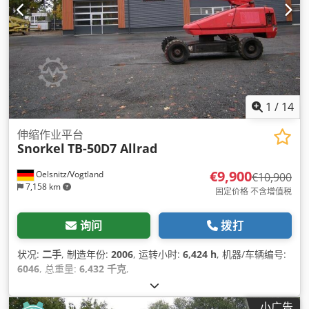
1
/
14
伸缩作业平台
Snorkel
TB-50D7 Allrad
€9,900
Oelsnitz/Vogtland
€10,900
7,158 km
固定价格 不含增值税
询问
拨打
状况:
二手
, 制造年份:
2006
, 运转小时:
6,424 h
, 机器/车辆编号:
6046
, 总重量:
6,432 千克
,
小广告