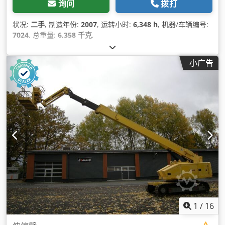
询问
拨打
状况:
二手
, 制造年份:
2007
, 运转小时:
6,348 h
, 机器/车辆编号:
7024
, 总重量:
6,358 千克
,
小广告
1
/
16