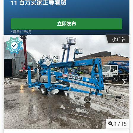
11 百万买家
正等着您
立即发布
*每条广告/月
小广告
1
/
15