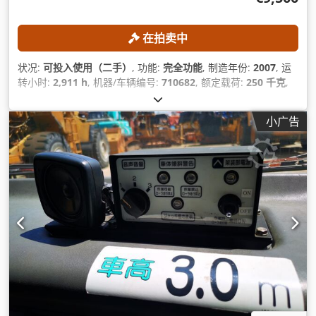
在拍卖中
状况:
可投入使用（二手）
, 功能:
完全功能
, 制造年份:
2007
, 运
转小时:
2,911 h
, 机器/车辆编号:
710682
, 额定载荷:
250 千克
,
运输长度:
11,570 毫米
, 运输宽度:
2,430 毫米
, 运输高度:
2,640
毫米
, 作业高度:
23,000 毫米
,
小广告