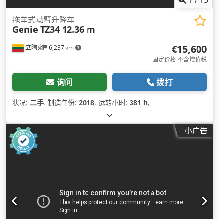
拖车式动臂升降车
Genie
TZ34 12.36 m
€15,600
立陶宛
6,237 km
固定价格 不含增值税
询问
拨打
状况:
二手
, 制造年份:
2018
, 运转小时:
381 h
,
小广告