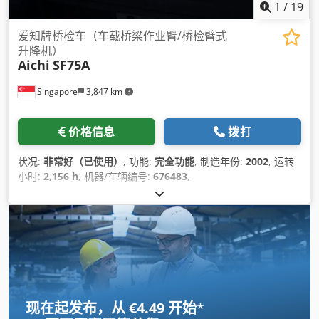
1
/
19
爱知牌桥检车（车载桥梁作业臂/桥检臂式
升降机）
Aichi
SF75A
Singapore
3,847 km
价格信息
拨打
状况:
非常好（已使用）
, 功能:
完全功能
, 制造年份:
2002
, 运转
小时:
2,156 h
, 机器/车辆编号:
676483
,
现在起发布，从 €4.49 开始
*