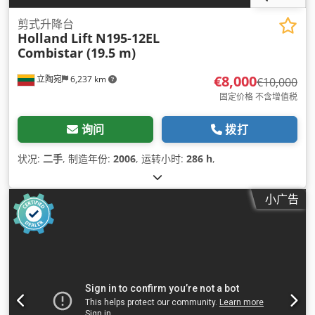
剪式升降台
Holland Lift
N195-12EL
Combistar (19.5 m)
€8,000
立陶宛
6,237 km
€10,000
固定价格 不含增值税
询问
拨打
状况:
二手
, 制造年份:
2006
, 运转小时:
286 h
,
小广告