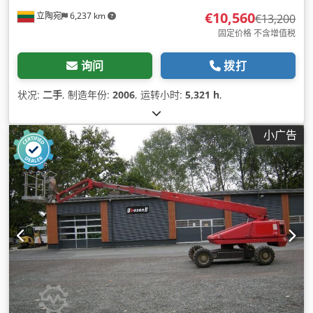
€10,560
立陶宛
6,237 km
€13,200
固定价格 不含增值税
询问
拨打
状况:
二手
, 制造年份:
2006
, 运转小时:
5,321 h
,
小广告