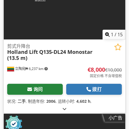
1
/
15
剪式升降台
Holland Lift
Q135-DL24 Monostar
(13.5 m)
€8,000
立陶宛
6,237 km
€10,000
固定价格 不含增值税
询问
拨打
状况:
二手
, 制造年份:
2006
, 运转小时:
4,602 h
,
小广告