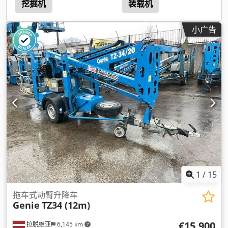
挖掘机
装载机
小广告
1
/
15
拖车式动臂升降车
Genie
TZ34 (12m)
€15,900
拉脱维亚
6,145 km