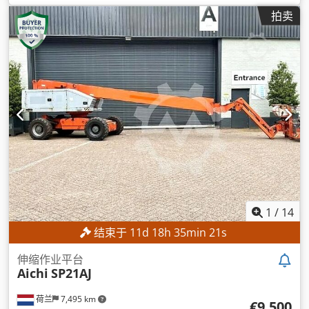
拍卖
1
/
14
结束于
11
d
18
h
35
min
19
s
伸缩作业平台
Aichi
SP21AJ
荷兰
7,495 km
€9,500