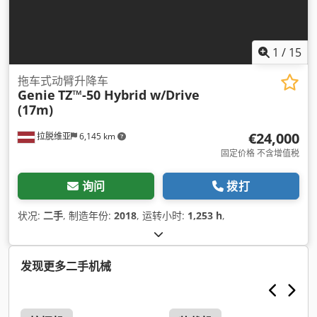
1
/
15
拖车式动臂升降车
Genie
TZ™-50 Hybrid w/Drive
(17m)
€24,000
拉脱维亚
6,145 km
固定价格 不含增值税
询问
拨打
状况:
二手
, 制造年份:
2018
, 运转小时:
1,253 h
,
发现更多二手机械