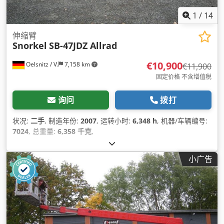
1
/
14
伸缩臂
Snorkel
SB-47JDZ Allrad
€10,900
Oelsnitz / V.
7,158 km
€11,900
固定价格 不含增值税
询问
拨打
状况:
二手
, 制造年份:
2007
, 运转小时:
6,348 h
, 机器/车辆编号:
7024
, 总重量:
6,358 千克
,
小广告