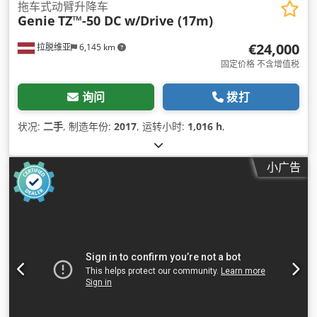
拖车式动臂升降车
Genie
TZ™-50 DC w/Drive (17m)
€24,000
拉脱维亚
6,145 km
固定价格 不含增值税
询问
拨打
状况:
二手
, 制造年份:
2017
, 运转小时:
1,016 h
,
小广告