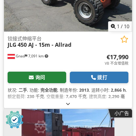
1
/
10
铰接式伸缩平台
JLG
450 AJ - 15m - Allrad
€17,990
Gnas
7,091 km
VB 不含增值税
询问
拨打
状况:
二手
, 功能:
完全功能
, 制造年份:
2013
, 运转小时:
2,866 h
,
额定载荷:
230 千克
, 空载重量:
7,470 千克
, 建筑高度:
2,290 毫
米
, 燃油类型:
柴油
, 总长度:
6,710 毫米
, 驱动类型:
Diesel
, 臂展:
7,470 毫米
, 施工宽度:
2,340 毫米
, 作业高度:
13,720 毫米
,
小广告