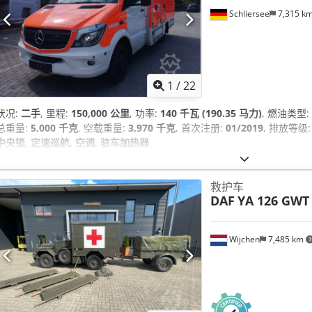
Schliersee
7,315 k
1
/
22
状况:
二手
, 里程:
150,000 公里
, 功率:
140 千瓦 (190.35 马力)
, 燃油类型:
总重量:
5,000 千克
, 空载重量:
3,970 千克
, 首次注册:
01/2019
, 排放等级
中央锁, 定速巡航, 空调, 驻车加热器
,
救护车
DAF
YA 126 GWT
Wijchen
7,485 km