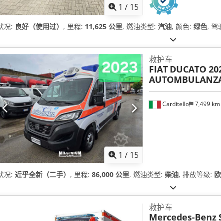
1
/
15
状况:
良好（使用过）
, 里程:
11,625 公里
, 燃油类型:
汽油
, 颜色:
绿色
, 
救护车
FIAT
DUCATO 20
AUTOMBULANZ
Carditello
7,499 k
1
/
15
状况:
近乎全新（二手）
, 里程:
86,000 公里
, 燃油类型:
柴油
, 排放等级:
欧
救护车
Mercedes-Benz