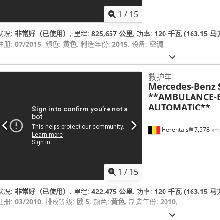
1
/
15
状况:
非常好（已使用）
, 里程:
825,657 公里
, 功率:
120 千瓦 (163.15 马
注册:
07/2015
, 颜色:
黄色
, 制造年份:
2015
, 设备:
空调
,
救护车
Mercedes-Benz
**AMBULANCE-E
AUTOMATIC**
Herentals
7,578 k
1
/
15
状况:
非常好（已使用）
, 里程:
422,475 公里
, 功率:
120 千瓦 (163.15 马
注册:
03/2010
, 排放等级:
欧 5
, 颜色:
黄色
, 制造年份:
2010
,