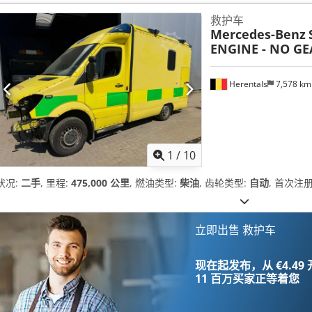
救护车
Mercedes-Benz
ENGINE - NO G
Herentals
7,578 k
1
/
10
状况:
二手
, 里程:
475,000 公里
, 燃油类型:
柴油
, 齿轮类型:
自动
, 首次注册
立即出售 救护车
现在起发布，从 €4.49
11 百万买家
正等着您