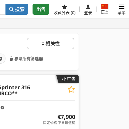
搜索
出售
语言
收藏列表
(0)
登录
菜单
相关性
移除所有筛选器
小广告
Sprinter 316
IRCO**
m
€7,900
固定价格 不含增值税