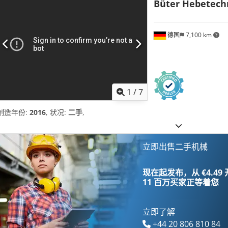
Büter Hebetech
德国
7,100 km
1
/
7
制造年份:
2016
, 状况:
二手
,
立即出售二手机械
现在起发布，从 €4.49
11 百万买家
正等着您
立即了解
+44 20 806 810 84