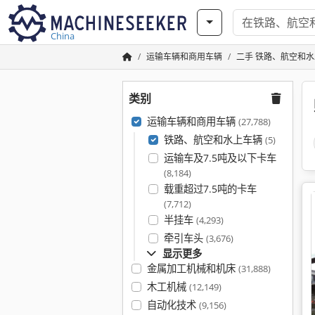
China
运输车辆和商用车辆
二手 铁路、航空和
类别
运输车辆和商用车辆
(27,788)
铁路、航空和水上车辆
(5)
运输车及7.5吨及以下卡车
(8,184)
载重超过7.5吨的卡车
(7,712)
半挂车
(4,293)
牵引车头
(3,676)
显示更多
金属加工机械和机床
(31,888)
木工机械
(12,149)
自动化技术
(9,156)