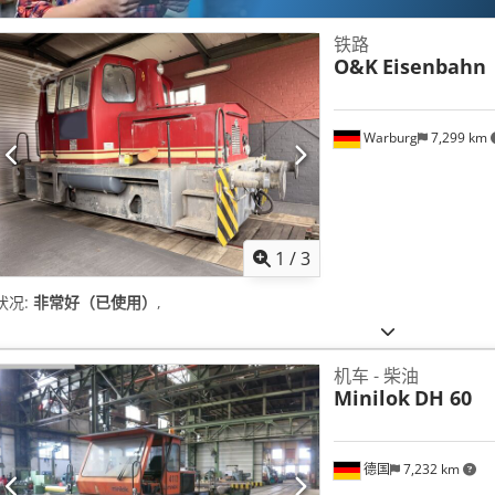
铁路
O&K
Eisenbahn
Warburg
7,299 km
1
/
3
状况:
非常好（已使用）
,
机车 - 柴油
Minilok
DH 60
德国
7,232 km