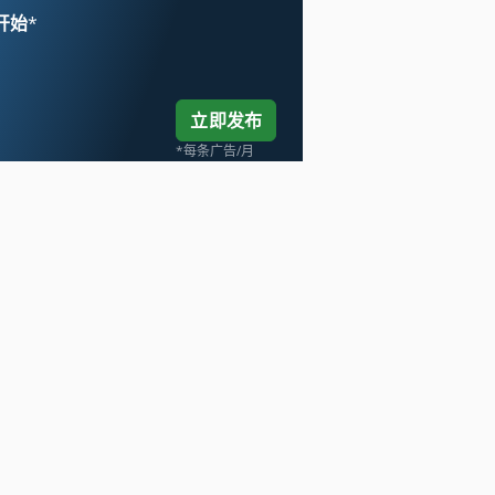
 开始
*
立即发布
*每条广告/月