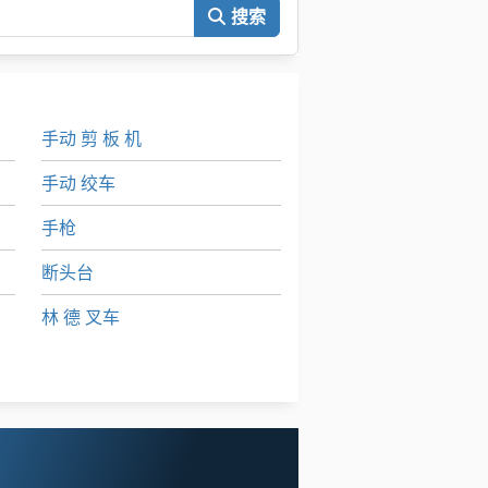
搜索
手动 剪 板 机
手动 绞车
手枪
断头台
林 德 叉车
标签打印机
轮式挖掘机