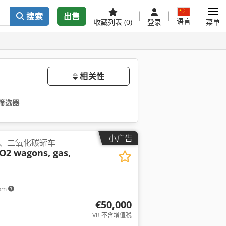
搜索
出售
语言
收藏列表
(0)
登录
菜单
相关性
筛选器
小广告
、二氧化碳罐车
O2 wagons, gas,
 km
€50,000
VB 不含增值税