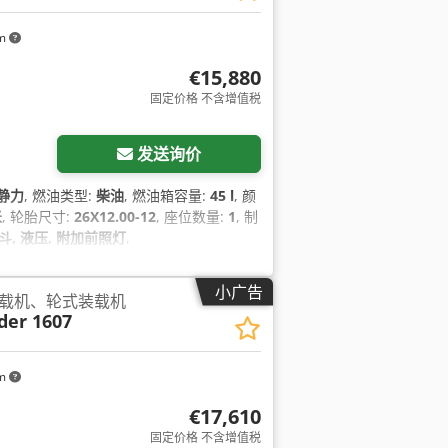
km
€15,880
固定价格 不含增值税
发送询价
静力
, 燃油类型:
柴油
, 燃油箱容量:
45 l
, 颜
米
, 轮胎尺寸:
26X12.00-12
, 座位数量:
1
, 制
斗, 液压, 附加前照灯
,
小广告
载机、轮式装载机
er 1607
km
€17,610
固定价格 不含增值税