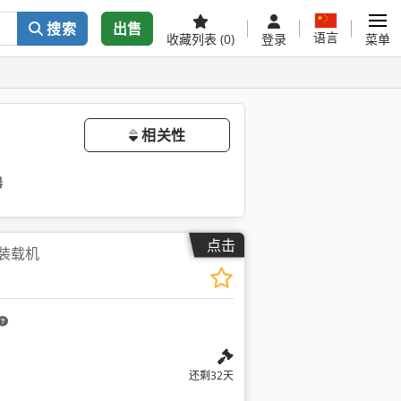
搜索
出售
语言
收藏列表
(0)
登录
菜单
相关性
器
点击
能装载机
还剩32天