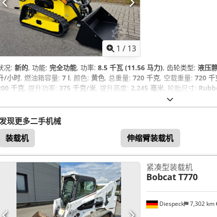
1
/
13
状况:
新的
, 功能:
完全功能
, 功率:
8.5 千瓦 (11.56 马力)
, 齿轮类型:
液压
升/小时
, 燃油箱容量:
7 l
, 颜色:
黄色
, 总重量:
720 千克
, 空载重量:
720 
200 千克
, 提升功率:
375 千克/米
, 提升高度:
2,245 毫米
, 轮胎尺寸:
Rubb
状况:
100 百分比
, 铲斗容量:
0.09 立方米
, 挖掘铲斗宽度:
940 毫米
, 制造
橡胶履带, 液压
,
发现更多二手机械
装载机
伸缩臂装载机
紧凑型装载机
Bobcat
T770
Diespeck
7,302 km