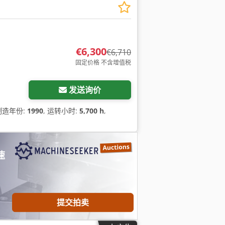
€6,300
€6,710
固定价格 不含增值税
发送询价
 制造年份:
1990
, 运转小时:
5,700 h
,
速
提交拍卖