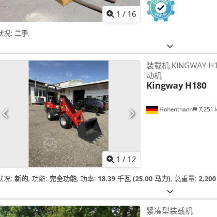
1
/
16
状况:
二手
,
装载机 KINGWAY H18
动机
Kingway
H180
Hohenthann
7,251
1
/
12
状况:
新的
, 功能:
完全功能
, 功率:
18.39 千瓦 (25.00 马力)
, 总重量:
2,20
紧凑型装载机