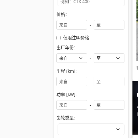
价格：
-
仅限注明价格
出厂年份：
-
里程 [km]:
-
功率 [kW]:
-
齿轮类型: