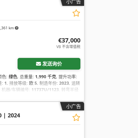
小广告
,361 km
€37,000
VB 不含增值税
发送询价
 颜色:
绿色
, 总重量:
1,990 千克
, 提升功率:
量:
1
, 排放等级:
欧 5
, 制造年份:
2023
, 运转
, 机器/车辆编号:
11737U/1123
, 转弯半径
小广告
 | 2024