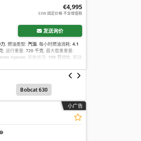
€4,995
EXW 固定价格 不含增值税
发送询价
静力
, 燃油类型:
汽油
, 每小时燃油消耗:
4.1
千克
, 运行重量:
720 千克
, 最大载重重量:
eren rupsen
, 轮胎状况:
100 百分比
, 驱动
年份:
2024
, 运转小时:
1 h
, 设备:
标准铲斗,
Bobcat 630
小广告