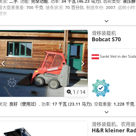
状况:
二手
, 功能:
完全功能
, 功率:
34 千瓦 (46.23 马力)
, 齿轮类型:
液压静
最大载重重量:
700 千克
, 链条状况:
70 百分比
, 制造年份:
2007
, 运转小时
履带
,
滑移装载机
Bobcat
S70
Sankt Veit in der Süd
1
/
14
状况:
良好（使用过）
, 功率:
17 千瓦 (23.11 马力)
, 空载重量:
1,228 千克
滑移装载机、农用装
H&R
kleiner Ra