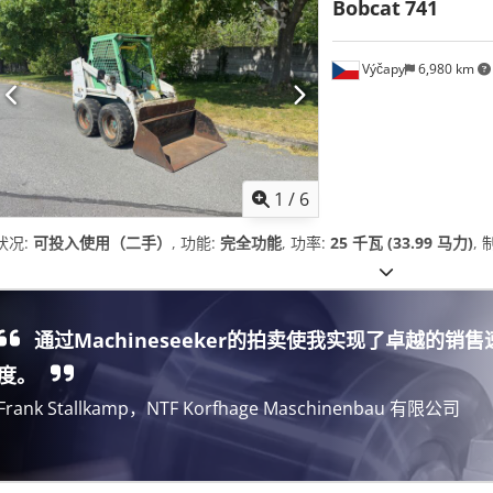
Bobcat
741
Výčapy
6,980 km
1
/
6
状况:
可投入使用（二手）
, 功能:
完全功能
, 功率:
25 千瓦 (33.99 马力)
,
通过Machineseeker的拍卖使我实现了卓越的销售
度。
Frank Stallkamp，NTF Korfhage Maschinenbau 有限公司