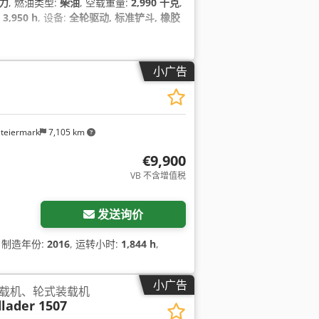
力
, 燃油类型:
柴油
, 空载重量:
2,990 千克
,
:
3,950 h
, 设备:
全轮驱动, 标准铲斗, 橡胶
小广告
steiermark
7,105 km
€9,900
VB 不含增值税
发送询价
, 制造年份:
2016
, 运转小时:
1,844 h
,
小广告
载机、轮式装载机
dlader 1507