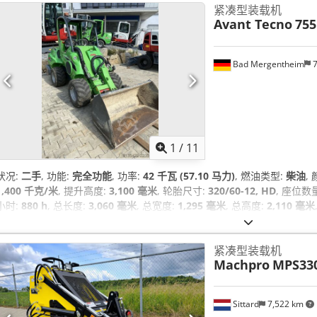
紧凑型装载机
Avant Tecno
755
Bad Mergentheim
7
1
/
11
状况:
二手
, 功能:
完全功能
, 功率:
42 千瓦 (57.10 马力)
, 燃油类型:
柴油
,
1,400 千克/米
, 提升高度:
3,100 毫米
, 轮胎尺寸:
320/60-12, HD
, 座位数
小时:
880 h
, 总长度:
3,060 毫米
, 总宽度:
1,295 毫米
, 总高度:
2,110 毫米
（外侧）:
2,780 毫米
,
紧凑型装载机
Machpro
MPS330
Sittard
7,522 km