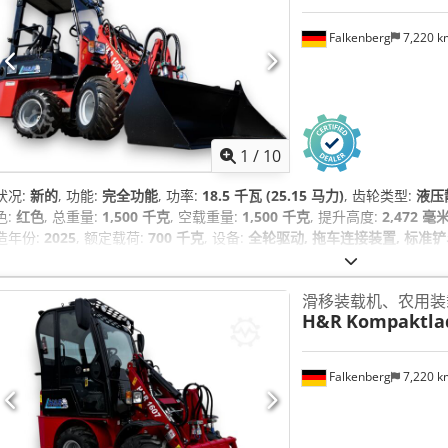
Falkenberg
7,220 
1
/
10
状况:
新的
, 功能:
完全功能
, 功率:
18.5 千瓦 (25.15 马力)
, 齿轮类型:
液压
色:
红色
, 总重量:
1,500 千克
, 空载重量:
1,500 千克
, 提升高度:
2,472 毫
造年份:
2025
, 额定载荷:
700 千克
, 设备:
全轮驱动, 拖车连接装置, 标准铲
滑移装载机、农用装
H&R
Kompaktlad
Falkenberg
7,220 