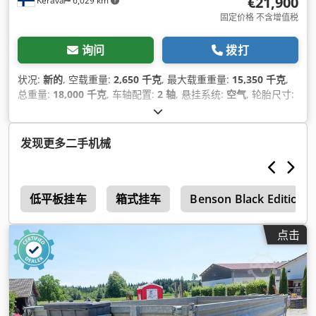
€21,900
Kerava
6,029 km
固定价格 不含增值税
询问
拨打
状况:
新的
, 空载重量:
2,650 千克
, 最大载重重量:
15,350 千克
,
总重量:
18,000 千克
, 车轴配置:
2 轴
, 悬挂系统:
空气
, 轮胎尺寸:
385/55 R22,5
, 轴距:
1,360 毫米
, 制造年份:
2026
,
发现更多二手机械
o
低平板挂车
箱式挂车
Benson Black Edition
点击