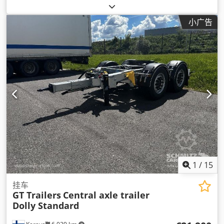
装载空间宽度:
1,800 毫米
, 悬挂系统:
钢
, 轮胎尺寸:
285 /70
R19,5
, 颜色:
其他
, 齿轮类型:
其他
, 前轮轮胎规格:
285 /70
小广告
R19,5
, 后轮轮胎尺寸:
285 /70 R19,5
, 驾驶室:
其他
, 排放等级:
无
, 燃料:
生物柴油
, 设备:
压缩空气制动器, 防抱死制动系统
(ABS)
,
1
/
15
挂车
GT Trailers
Central axle trailer
Dolly Standard