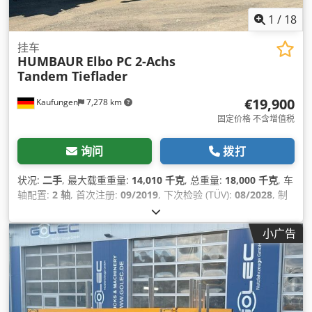
1
/
18
挂车
HUMBAUR
Elbo PC 2-Achs
Tandem Tieflader
€19,900
Kaufungen
7,278 km
固定价格 不含增值税
询问
拨打
状况:
二手
, 最大载重重量:
14,010 千克
, 总重量:
18,000 千克
, 车
轴配置:
2 轴
, 首次注册:
09/2019
, 下次检验 (TÜV):
08/2028
, 制
造年份:
2019
, 设备:
防抱死制动系统 (ABS)
,
小广告