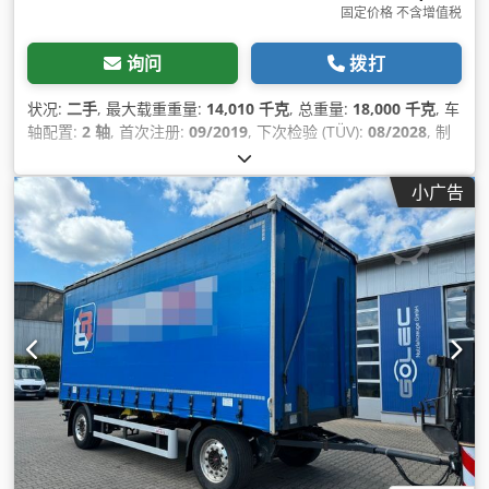
固定价格 不含增值税
询问
拨打
状况:
二手
, 最大载重重量:
14,010 千克
, 总重量:
18,000 千克
, 车
轴配置:
2 轴
, 首次注册:
09/2019
, 下次检验 (TÜV):
08/2028
, 制
造年份:
2019
, 设备:
防抱死制动系统 (ABS)
,
小广告