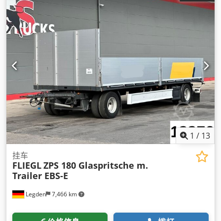
1
/
13
挂车
FLIEGL
ZPS 180 Glaspritsche m.
Trailer EBS-E
Legden
7,466 km