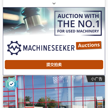
装载空间宽度:
1,800 毫米
, 悬挂系统:
钢
, 轮胎尺寸:
285 /70
R19,5
, 颜色:
其他
, 齿轮类型:
其他
, 前轮轮胎规格:
285 /70
R19,5
, 后轮轮胎尺寸:
285 /70 R19,5
, 驾驶室:
其他
, 排放等级:
无
, 燃料:
生物柴油
, 设备:
压缩空气制动器, 防抱死制动系统
(ABS)
,
提交拍卖
小广告