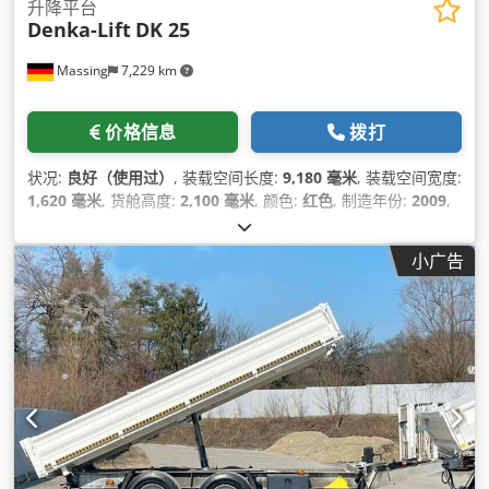
升降平台
Denka-Lift
DK 25
Massing
7,229 km
价格信息
拨打
状况:
良好（使用过）
, 装载空间长度:
9,180 毫米
, 装载空间宽度:
1,620 毫米
, 货舱高度:
2,100 毫米
, 颜色:
红色
, 制造年份:
2009
,
小广告