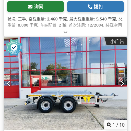
询问
拨打
状况:
二手
, 空载重量:
2,460 千克
, 最大载重重量:
5,540 千克
, 总
重量:
8,000 千克
, 车轴配置:
2 轴
, 首次注册:
12/2004
, 装载空间
长度:
5,000 毫米
, 悬挂系统:
其他
, 轮胎尺寸:
235/75 R 17,5
, 轴
距:
990 毫米
, 颜色:
其他
, 齿轮类型:
其他
, 前轮轮胎规格:
235/75
小广告
R 17,5
, 后轮轮胎尺寸:
235/75 R 17,5
, 驾驶室:
其他
, 排放等级:
无
, 设备:
压缩空气制动器
,
1
/
10