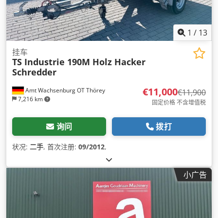
1
/
13
挂车
TS Industrie 190M Holz Hacker
Schredder
€11,000
Amt Wachsenburg OT Thörey
€11,900
7,216 km
固定价格 不含增值税
询问
拨打
状况:
二手
, 首次注册:
09/2012
,
小广告