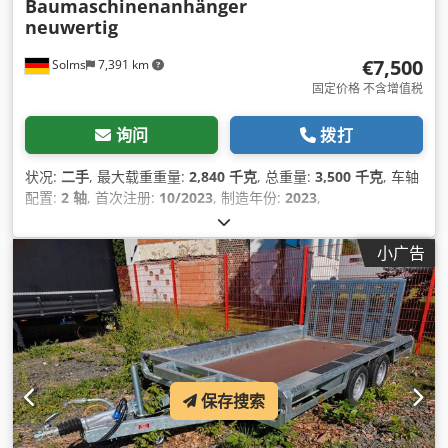
Baumaschinenanhänger
neuwertig
€7,500
Solms
7,391 km
固定价格 不含增值税
询问
拨打
状况:
二手
, 最大载重重量:
2,840 千克
, 总重量:
3,500 千克
, 车轴
配置:
2 轴
, 首次注册:
10/2023
, 制造年份:
2023
,
小广告
保存搜索