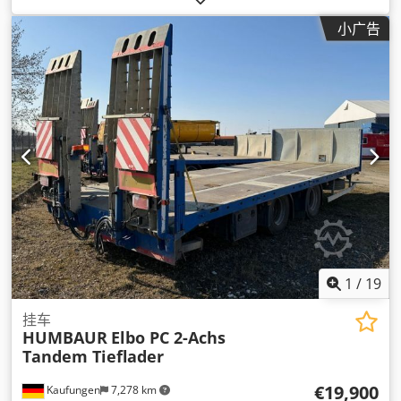
小广告
1
/
19
挂车
HUMBAUR
Elbo PC 2-Achs
Tandem Tieflader
€19,900
Kaufungen
7,278 km