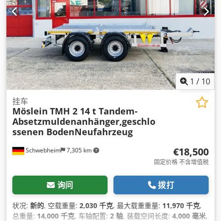
1
/
10
挂车
Möslein
TMH 2 14 t Tandem-
Absetzmuldenanhänger,geschlo
ssenen BodenNeufahrzeug
€18,500
Schwebheim
7,305 km
固定价格 不含增值税
询问
拨打
状况:
新的
, 空载重量:
2,030 千克
, 最大载重重量:
11,970 千克
,
总重量:
14,000 千克
, 车轴配置:
2 轴
, 装载空间长度:
4,000 毫米
,