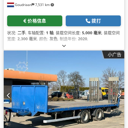
Goudriaan
7,531 km
价格信息
拨打
状况:
二手
, 车轴配置:
1 轴
, 装载空间长度:
5,000 毫米
, 装载空间
宽度:
2,300 毫米
, 颜色:
灰色
, 制造年份:
2020
,
小广告