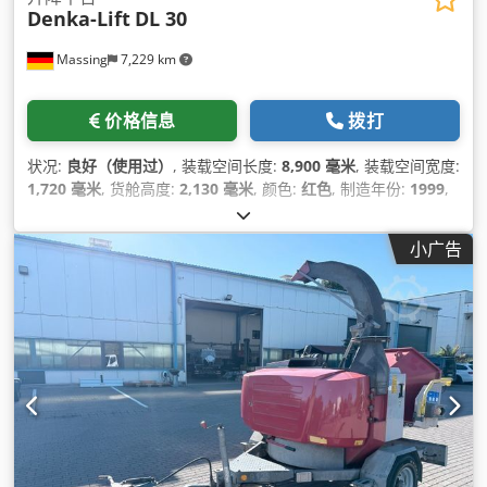
Denka-Lift
DL 30
Massing
7,229 km
价格信息
拨打
状况:
良好（使用过）
, 装载空间长度:
8,900 毫米
, 装载空间宽度:
1,720 毫米
, 货舱高度:
2,130 毫米
, 颜色:
红色
, 制造年份:
1999
,
小广告