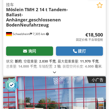
挂车
Möslein
TMH 2 14 t Tandem-
Ballast-
Anhänger,geschlossenen
BodenNeufahrzeug
€18,500
Schwebheim
7,305 km
固定价格 不含增值税
询问
拨打
状况:
新的
, 空载重量:
2,030 千克
, 最大载重重量:
11,970 千克
,
总重量:
14,000 千克
, 车轴配置:
2 轴
, 装载空间长度:
4,000 毫米
,
装载空间宽度:
1,800 毫米
, 悬挂系统:
钢
, 轮胎尺寸:
285 /70
R19,5
, 颜色:
其他
, 齿轮类型:
其他
, 前轮轮胎规格:
285 /70
小广告
R19,5
, 后轮轮胎尺寸:
285 /70 R19,5
, 驾驶室:
其他
, 排放等级:
无
, 燃料:
生物柴油
, 设备:
压缩空气制动器, 防抱死制动系统
(ABS)
,