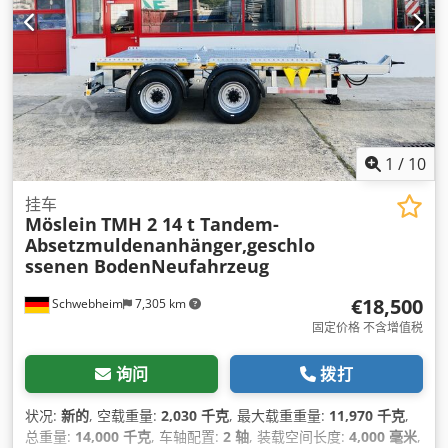
1
/
10
挂车
Möslein
TMH 2 14 t Tandem-
Absetzmuldenanhänger,geschlo
ssenen BodenNeufahrzeug
€18,500
Schwebheim
7,305 km
固定价格 不含增值税
询问
拨打
状况:
新的
, 空载重量:
2,030 千克
, 最大载重重量:
11,970 千克
,
总重量:
14,000 千克
, 车轴配置:
2 轴
, 装载空间长度:
4,000 毫米
,