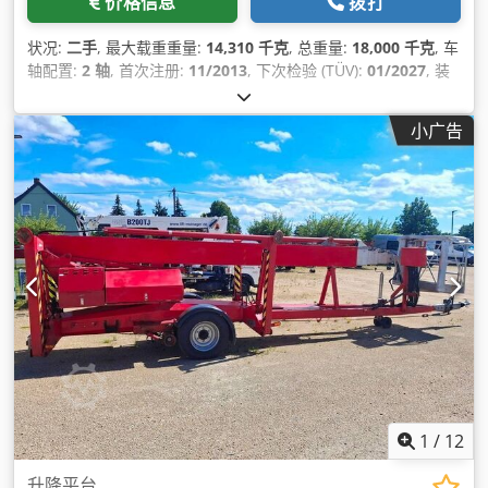
价格信息
拨打
状况:
二手
, 最大载重重量:
14,310 千克
, 总重量:
18,000 千克
, 车
轴配置:
2 轴
, 首次注册:
11/2013
, 下次检验 (TÜV):
01/2027
, 装
载空间长度:
6,934 毫米
, 装载空间宽度:
2,486 毫米
, 货舱高度:
800 毫米
, 总长度:
8,750 毫米
, 总宽度:
2,550 毫米
, 总高度:
小广告
2,600 毫米
, 设备:
防抱死制动系统 (ABS)
,
1
/
12
升降平台