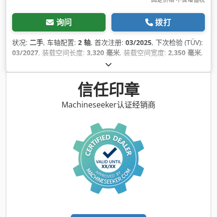
询问
拨打
状况:
二手
, 车轴配置:
2 轴
, 首次注册:
03/2025
, 下次检验 (TÜV):
03/2027
, 装载空间长度:
3,320 毫米
, 装载空间宽度:
2,350 毫米
,
货舱高度:
600 毫米
, 总宽度:
2,420 毫米
, 总高度:
410 毫米
, 制造
年份:
2025
,
信任印章
Machineseeker认证经销商