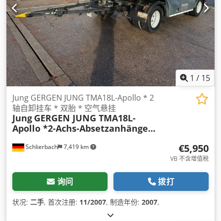
1
/
15
Jung GERGEN JUNG TMA18L-Apollo * 2
轴自卸挂车 * 双胎 * 空气悬挂
Jung
GERGEN JUNG TMA18L-
Apollo *2-Achs-Absetzanhänge...
€5,950
Schlierbach
7,419 km
VB 不含增值税
询问
拨打
状况:
二手
, 首次注册:
11/2007
, 制造年份:
2007
,