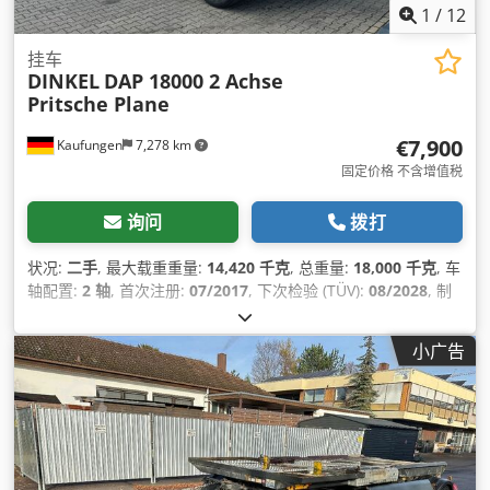
1
/
12
挂车
DINKEL
DAP 18000 2 Achse
Pritsche Plane
€7,900
Kaufungen
7,278 km
固定价格 不含增值税
询问
拨打
状况:
二手
, 最大载重重量:
14,420 千克
, 总重量:
18,000 千克
, 车
轴配置:
2 轴
, 首次注册:
07/2017
, 下次检验 (TÜV):
08/2028
, 制
造年份:
2017
,
小广告