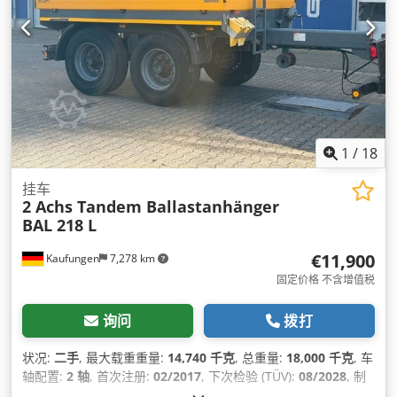
1
/
18
挂车
2 Achs Tandem Ballastanhänger
BAL 218 L
€11,900
Kaufungen
7,278 km
固定价格 不含增值税
询问
拨打
状况:
二手
, 最大载重重量:
14,740 千克
, 总重量:
18,000 千克
, 车
轴配置:
2 轴
, 首次注册:
02/2017
, 下次检验 (TÜV):
08/2028
, 制
造年份:
2017
,