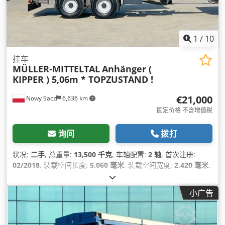
1
/
10
挂车
MÜLLER-MITTELTAL
Anhänger (
KIPPER ) 5,06m * TOPZUSTAND !
€21,000
Nowy Sacz
6,636 km
固定价格 不含增值税
询问
拨打
状况:
二手
, 总重量:
13,500 千克
, 车轴配置:
2 轴
, 首次注册:
02/2018
, 装载空间长度:
5,060 毫米
, 装载空间宽度:
2,420 毫米
,
货舱高度:
500 毫米
, 制造年份:
2018
,
小广告