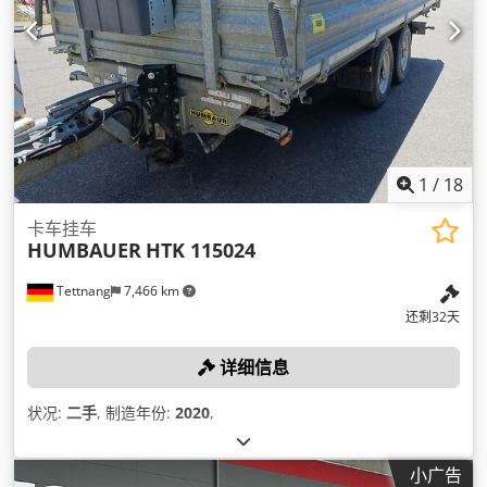
1
/
18
卡车挂车
HUMBAUER
HTK 115024
Tettnang
7,466 km
还剩32天
详细信息
状况:
二手
, 制造年份:
2020
,
小广告