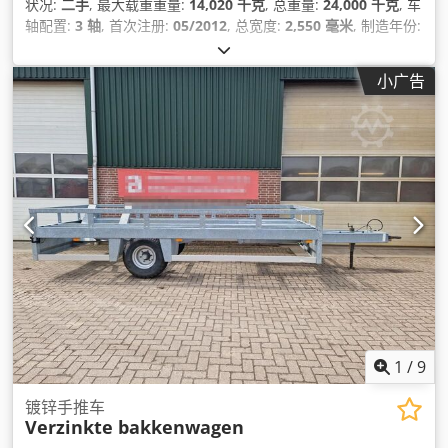
状况:
二手
, 最大载重重量:
14,020 千克
, 总重量:
24,000 千克
, 车
轴配置:
3 轴
, 首次注册:
05/2012
, 总宽度:
2,550 毫米
, 制造年份:
2012
,
小广告
1
/
9
镀锌手推车
Verzinkte bakkenwagen