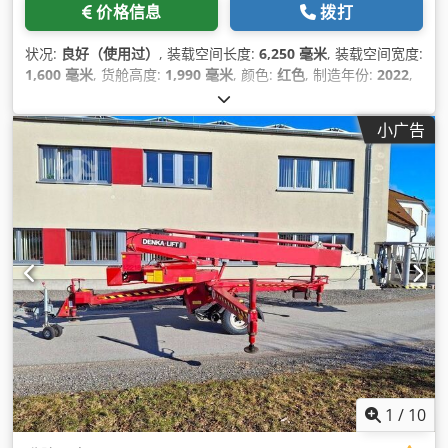
价格信息
拨打
状况:
良好（使用过）
, 装载空间长度:
6,250 毫米
, 装载空间宽度:
1,600 毫米
, 货舱高度:
1,990 毫米
, 颜色:
红色
, 制造年份:
2022
,
小广告
1
/
10