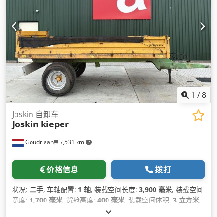
1
/
8
Joskin 自卸车
Joskin
kieper
Goudriaan
7,531 km
价格信息
拨打
状况:
二手
, 车轴配置:
1 轴
, 装载空间长度:
3,900 毫米
, 装载空间
宽度:
1,700 毫米
, 货舱高度:
400 毫米
, 装载空间体积:
3 立方米
,
制造年份:
2002
,