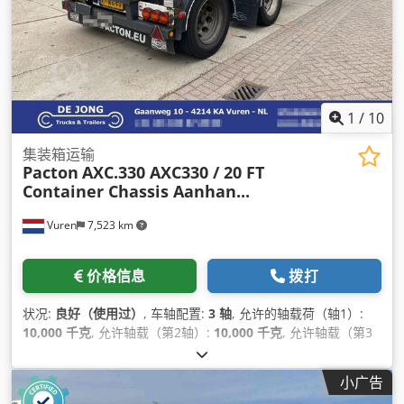
1
/
10
集装箱运输
Pacton
AXC.330 AXC330 / 20 FT
Container Chassis Aanhan...
Vuren
7,523 km
价格信息
拨打
状况:
良好（使用过）
, 车轴配置:
3 轴
, 允许的轴载荷（轴1）:
10,000 千克
, 允许轴载（第2轴）:
10,000 千克
, 允许轴载（第3
轴）:
10,000 千克
, 首次注册:
07/2015
, 总长度:
9,070 毫米
, 总
宽度:
2,500 毫米
, 悬挂系统:
空气
, 轴距:
5,660 毫米
, 颜色:
黑色
,
小广告
制造年份:
2015
,