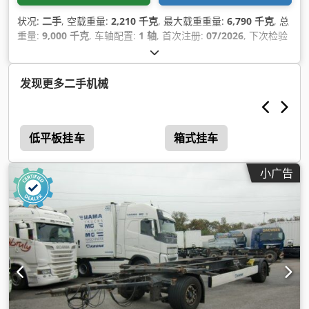
状况:
二手
, 空载重量:
2,210 千克
, 最大载重重量:
6,790 千克
, 总
重量:
9,000 千克
, 车轴配置:
1 轴
, 首次注册:
07/2026
, 下次检验
(TÜV):
07/2027
, 总长度:
2,480 毫米
, 总宽度:
1,250 毫米
, 总高
度:
89,050 毫米
, 悬挂系统:
空气
, 轮胎尺寸:
385/65R22,5
, 设备:
防抱死制动系统 (ABS)
,
发现更多二手机械
低平板挂车
箱式挂车
小广告