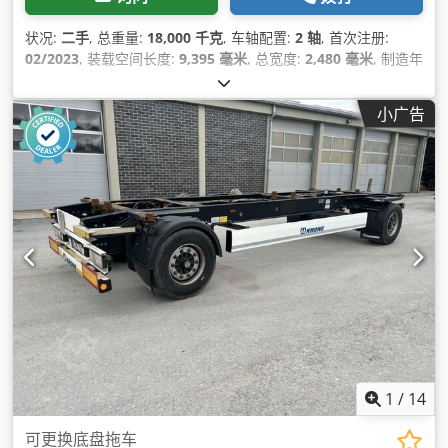
状况:
二手
, 总重量:
18,000 千克
, 车轴配置:
2 轴
, 首次注册:
02/2023
, 装载空间长度:
9,395 毫米
, 总宽度:
2,480 毫米
, 制造年
份:
2023
, 设备:
防抱死制动系统 (ABS)
,
小广告
1
/
14
可更换底盘拖车