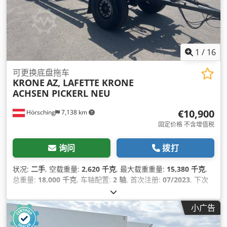
1
/
16
可更换底盘拖车
KRONE
AZ, LAFETTE KRONE
ACHSEN PICKERL NEU
€10,900
Hörsching
7,138 km
固定价格 不含增值税
询问
拨打
状况:
二手
, 空载重量:
2,620 千克
, 最大载重重量:
15,380 千克
,
总重量:
18,000 千克
, 车轴配置:
2 轴
, 首次注册:
07/2023
, 下次
检验 (TÜV):
07/2027
, 悬挂系统:
空气
, 轮胎尺寸:
385/65/R22.5
,
设备:
防抱死制动系统 (ABS)
,
小广告