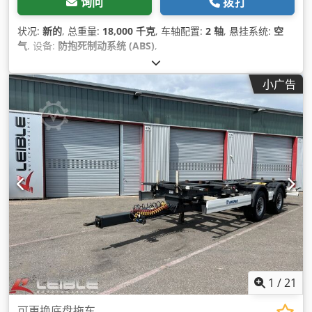
询问
拨打
状况:
新的
, 总重量:
18,000 千克
, 车轴配置:
2 轴
, 悬挂系统:
空
气
, 设备:
防抱死制动系统 (ABS)
,
小广告
1
/
21
可更换底盘拖车