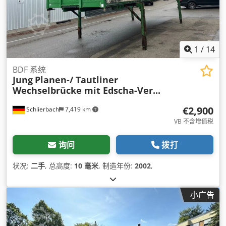
1
/
14
BDF 系统
Jung
Planen-/ Tautliner
Wechselbrücke mit Edscha-Ver...
€2,900
Schlierbach
7,419 km
VB 不含增值税
询问
拨打
状况:
二手
, 总高度:
10 毫米
, 制造年份:
2002
,
小广告