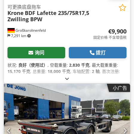
可更换底盘拖车
Krone
BDF Lafette 235/75R17,5
Zwilling BPW
€9,900
Großkarolinenfeld
7,291 km
固定价格 不含增值税
询问
拨打
状况:
良好（使用过）
, 空载重量:
2,830 千克
, 最大载重重量:
15,170 千克
, 总重量:
18,000 千克
, 车轴配置:
2 轴
, 首次注册:
03/2021
, 下次检验 (TÜV):
02/2027
, 悬挂系统:
空气
, 轮胎尺寸:
235/75R17,5
, 设备:
防抱死制动系统 (ABS)
,
小广告