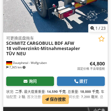
1
/
23
可更换底盘拖车
SCHMITZ CARGOBULL
BDF AFW
18 vollverzinkt-Mitnahmestapler
TÜV NEU
€4,800
Dautphetal - Wolfgruben
7,365 km
固定价格 不含增值税
询问
拨打
状况:
二手
, 最大载重重量:
14,590 千克
, 总重量:
18,000 千克
, 车
轴配置:
2 轴
, 首次注册:
11/2006
, 装载空间长度:
7,200 毫米
, 总
保存搜索
长度:
9,140 毫米
, 总宽度:
2,440 毫米
, 总高度:
1,300 毫米
, 设备:
防抱死制动系统 (ABS)
,
小广告