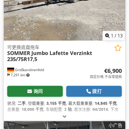
1
/
13
可更换底盘拖车
SOMMER
Jumbo Lafette Verzinkt
235/75R17,5
€6,900
Großkarolinenfeld
7,291 km
固定价格 不含增值税
询问
拨打
状况:
二手
, 空载重量:
3,155 千克
, 最大载重重量:
14,845 千克
,
总重量:
18,000 千克
, 车轴配置:
2 轴
, 首次注册:
04/2014
, 下次
检验 (TÜV):
09/2026
, 装载空间长度:
7,820 毫米
, 悬挂系统:
空
气
, 轮胎尺寸:
235/75R17,5
, 最大速度:
210 公里/小时
, 设备:
防
小广告
抱死制动系统 (ABS)
,