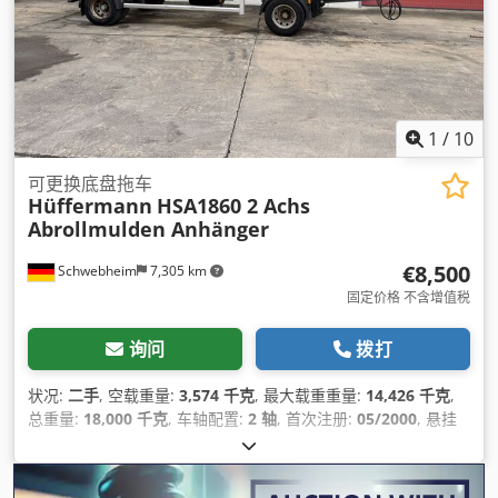
1
/
10
可更换底盘拖车
Hüffermann
HSA1860 2 Achs
Abrollmulden Anhänger
€8,500
Schwebheim
7,305 km
固定价格 不含增值税
询问
拨打
状况:
二手
, 空载重量:
3,574 千克
, 最大载重重量:
14,426 千克
,
总重量:
18,000 千克
, 车轴配置:
2 轴
, 首次注册:
05/2000
, 悬挂
系统:
空气
, 轮胎尺寸:
265/70R19,5 143/141J
, 颜色:
其他
, 齿轮
类型:
其他
, 前轮轮胎规格:
265/70R19,5 143/141J
, 后轮轮胎尺
寸:
265/70R19,5 143/141J
, 驾驶室:
其他
, 排放等级:
无
, 设备:
压