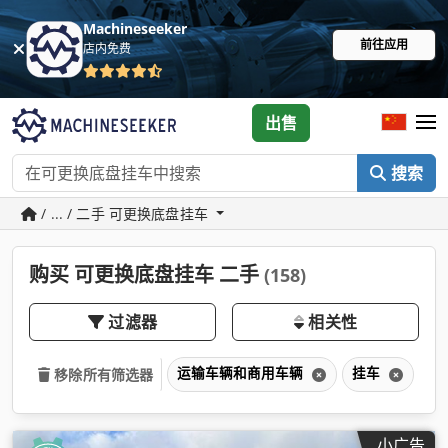
Machineseeker
前往应用
店内免费
出售
搜索
/ ... / 二手 可更换底盘挂车
购买 可更换底盘挂车 二手
(158)
过滤器
相关性
运输车辆和商用车辆
挂车
可
移除所有筛选器
小广告