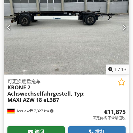
1
/
13
可更换底盘拖车
KRONE
2
Achswechselfahrgestell, Typ:
MAXI AZW 18 eL3B7
€11,875
Herzlake
7,327 km
固定价格 不含增值税
询问
拨打