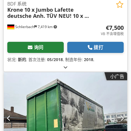
BDF 系统
Krone
10 x Jumbo Lafette
deutsche Anh. TÜV NEU! 10 x ...
€7,500
Schlierbach
7,419 km
VB 不含增值税
询问
拨打
状况:
新的
, 首次注册:
05/2018
, 制造年份:
2018
,
小广告