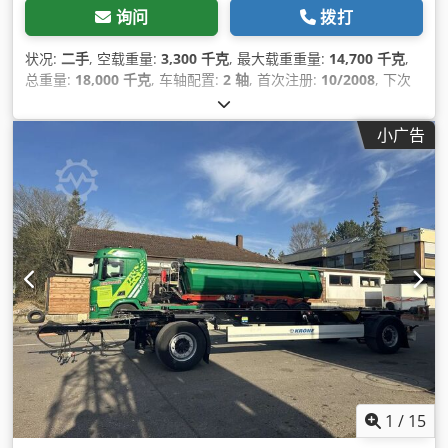
询问
拨打
状况:
二手
, 空载重量:
3,300 千克
, 最大载重重量:
14,700 千克
,
总重量:
18,000 千克
, 车轴配置:
2 轴
, 首次注册:
10/2008
, 下次
检验 (TÜV):
11/2026
, 悬挂系统:
空气
, 轮胎尺寸:
235/75R17,5
,
设备:
防抱死制动系统 (ABS)
,
小广告
1
/
15