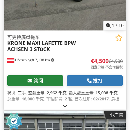
1
/
10
可更换底盘拖车
KRONE
MAXI LAFETTE BPW
ACHSEN 3 STüCK
€4,500
Hörsching
7,138 km
€4,900
固定价格 不含增值税
询问
拨打
状况:
二手
, 空载重量:
2,962 千克
, 最大载重重量:
15,038 千克
,
总重量:
18,000 千克
, 车轴配置:
2 轴
, 首次注册:
02/2017
, 悬挂
系统:
空气
, 轮胎尺寸:
445/45/R19,5
, 设备:
防抱死制动系统
(ABS)
,
小广告