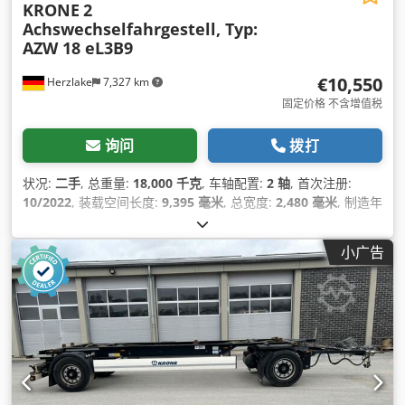
KRONE
2
Achswechselfahrgestell, Typ:
AZW 18 eL3B9
€10,550
Herzlake
7,327 km
固定价格 不含增值税
询问
拨打
状况:
二手
, 总重量:
18,000 千克
, 车轴配置:
2 轴
, 首次注册:
10/2022
, 装载空间长度:
9,395 毫米
, 总宽度:
2,480 毫米
, 制造年
份:
2022
, 设备:
防抱死制动系统 (ABS)
,
小广告