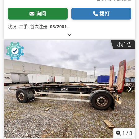
询问
拨打
状况:
二手
, 首次注册:
05/2001
,
小广告
1
/
3