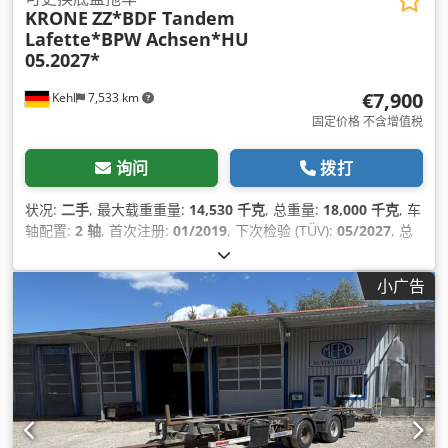
KRONE
ZZ*BDF Tandem
Lafette*BPW Achsen*HU
05.2027*
€7,900
Kehl
7,533 km
固定价格 不含增值税
询问
拨打
状况:
二手
, 最大载重重量:
14,530 千克
, 总重量:
18,000 千克
, 车
轴配置:
2 轴
, 首次注册:
01/2019
, 下次检验 (TÜV):
05/2027
, 总
宽度:
2,480 毫米
, 总高度:
1,090 毫米
, 制造年份:
2019
, 设备:
防
抱死制动系统 (ABS)
,
小广告