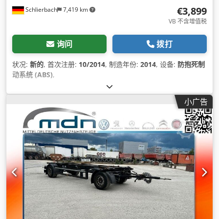
€3,899
Schlierbach
7,419 km
VB 不含增值税
询问
拨打
状况:
新的
, 首次注册:
10/2014
, 制造年份:
2014
, 设备:
防抱死制
动系统 (ABS)
,
小广告