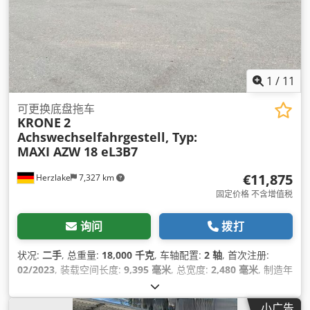
1
/
11
可更换底盘拖车
KRONE
2
Achswechselfahrgestell, Typ:
MAXI AZW 18 eL3B7
€11,875
Herzlake
7,327 km
固定价格 不含增值税
询问
拨打
状况:
二手
, 总重量:
18,000 千克
, 车轴配置:
2 轴
, 首次注册:
02/2023
, 装载空间长度:
9,395 毫米
, 总宽度:
2,480 毫米
, 制造年
份:
2023
, 设备:
防抱死制动系统 (ABS)
,
小广告