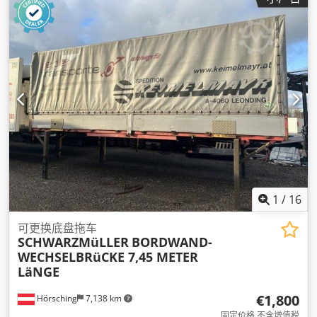
1
/
16
可更换底盘拖车
SCHWARZMüLLER
BORDWAND-
WECHSELBRüCKE 7,45 METER
LäNGE
€1,800
Hörsching
7,138 km
固定价格 不含增值税