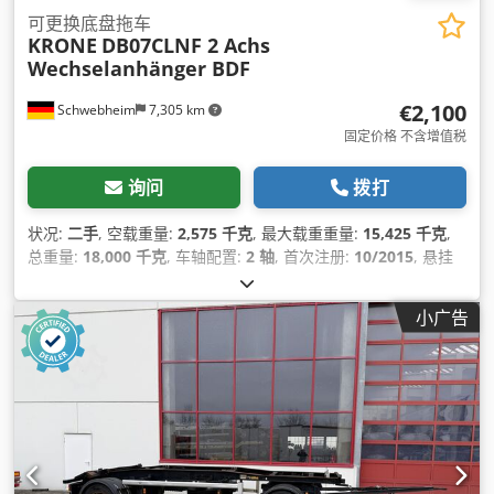
可更换底盘拖车
KRONE
DB07CLNF 2 Achs
Wechselanhänger BDF
€2,100
Schwebheim
7,305 km
固定价格 不含增值税
询问
拨打
状况:
二手
, 空载重量:
2,575 千克
, 最大载重重量:
15,425 千克
,
总重量:
18,000 千克
, 车轴配置:
2 轴
, 首次注册:
10/2015
, 悬挂
系统:
空气
, 轮胎尺寸:
385/65 R 22,5
, 颜色:
其他
, 齿轮类型:
其
他
, 前轮轮胎规格:
385/65 R 22,5
, 后轮轮胎尺寸:
385/65 R
小广告
22,5
, 驾驶室:
其他
, 排放等级:
无
, 设备:
压缩空气制动器, 防抱死
制动系统 (ABS)
,