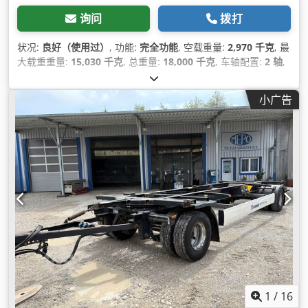
询问
拨打
状况:
良好（使用过）
, 功能:
完全功能
, 空载重量:
2,970 千克
, 最
大载重重量:
15,030 千克
, 总重量:
18,000 千克
, 车轴配置:
2 轴
,
首次注册:
09/2019
, 下次检验 (TÜV):
08/2026
, 悬挂系统:
空气
,
轮胎尺寸:
445/45R19,5
, 最大速度:
125 公里/小时
, 设备:
防抱死
小广告
制动系统 (ABS)
,
1
/
16