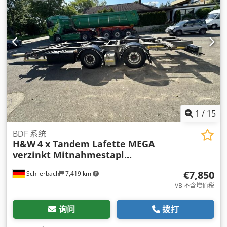
1
/
15
BDF 系统
H&W
4 x Tandem Lafette MEGA
verzinkt Mitnahmestapl...
€7,850
Schlierbach
7,419 km
VB 不含增值税
询问
拨打