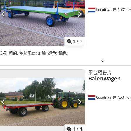
Goudriaan
7,531 k
请求更
1
/
1
状况:
新的
, 车轴配置:
2 轴
, 颜色:
绿色
,
平台预告片
Balenwagen
Goudriaan
7,531 k
1
/
4