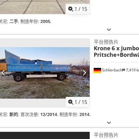
1
/
15
状况:
二手
, 制造年份:
2005
,
平台预告片
Krone
6 x Jumbo
Pritsche+Bordwä
Schlierbach
7,419 
1
/
15
状况:
新的
, 首次注册:
12/2014
, 制造年份:
2014
,
平台预告片