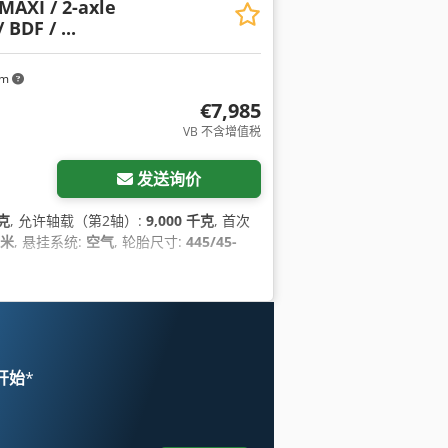
MAXI / 2-axle
 BDF / ...
km
€7,985
VB 不含增值税
发送询价
千克
, 允许轴载（第2轴）:
9,000 千克
, 首次
毫米
, 悬挂系统:
空气
, 轮胎尺寸:
445/45-
 开始
*