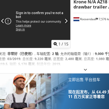
Krone
N/A AZ18 
drawbar trailer /
Roosendaal
7,576 
1
/
15
状况:
非常好（已使用）
, 车轴配置:
2 轴
, 允许的轴载荷（轴1）:
9,000 
注册:
03/2019
, 总长度:
9,220 毫米
, 总宽度:
2,480 毫米
, 总高度:
1,080 
R19.5
, 轴距:
5,170 毫米
, 制造年份:
2019
,
立即出售 平台挂车
现在起发布，从 €4.49
11 百万买家
正等着您