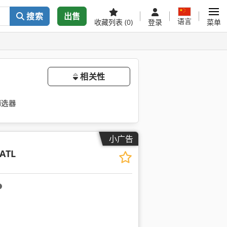
搜索
出售
语言
收藏列表
(0)
登录
菜单
相关性
筛选器
小广告
ATL