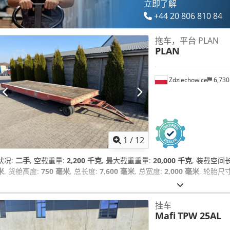
立即了解
+44 20 806 810 84
拖车，平台 PLAN
PLAN
Zdziechowice
6,73
1
/
12
状况:
二手
, 空载重量:
2,200 千克
, 最大载重重量:
20,000 千克
, 装载空间
米
, 货舱高度:
750 毫米
, 总长度:
7,600 毫米
, 总宽度:
2,000 毫米
, 轮胎尺
挂车
Mafi
TPW 25AL