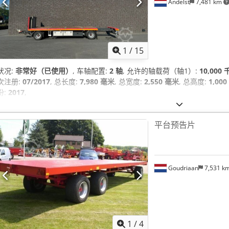
Andelst
7,481 km
1
/
15
状况:
非常好（已使用）
, 车轴配置:
2 轴
, 允许的轴载荷（轴1）:
10,000
次注册:
07/2017
, 总长度:
7,980 毫米
, 总宽度:
2,550 毫米
, 总高度:
1,00
份:
2017
,
平台预告片
Goudriaan
7,531 k
1
/
4