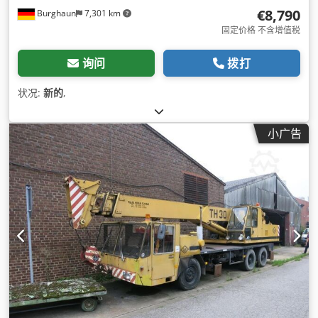
€8,790
Burghaun
7,301 km
固定价格 不含增值税
询问
拨打
状况:
新的
,
小广告