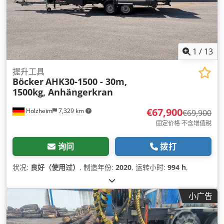
1
/
13
提升工具
Böcker
AHK30-1500 - 30m,
1500kg, Anhängerkran
€67,900
Holzheim
7,329 km
€69,900
固定价格 不含增值税
询问
拨打
状况:
良好（使用过）
, 制造年份:
2020
, 运转小时:
994 h
,
小广告