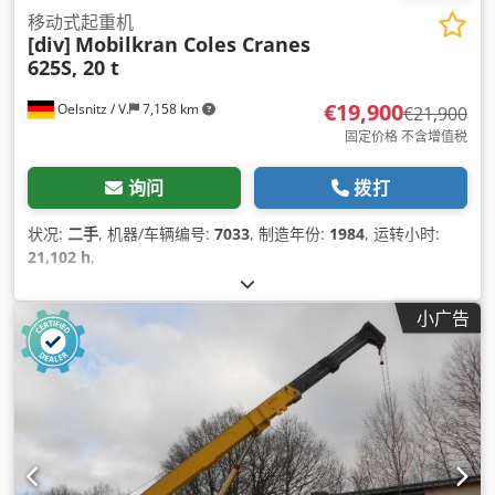
移动式起重机
[div]
Mobilkran Coles Cranes
625S, 20 t
€19,900
Oelsnitz / V.
7,158 km
€21,900
固定价格 不含增值税
询问
拨打
状况:
二手
, 机器/车辆编号:
7033
, 制造年份:
1984
, 运转小时:
21,102 h
,
小广告