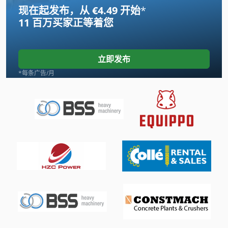
现在起发布，从 €4.49 开始
*
International 434
11 百万买家
正等着您
Liebherr 20 K
Linde
立即发布
Newton 20
*每条广告/月
Scania
Tank
Transmig 400
Wenzel Lh 54
手动 剪 板 机
手动 绞车
手枪