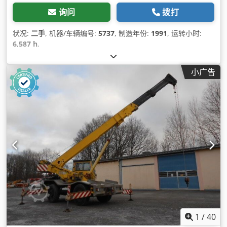
询问
拨打
状况:
二手
, 机器/车辆编号:
5737
, 制造年份:
1991
, 运转小时:
6,587 h
,
小广告
1
/
40