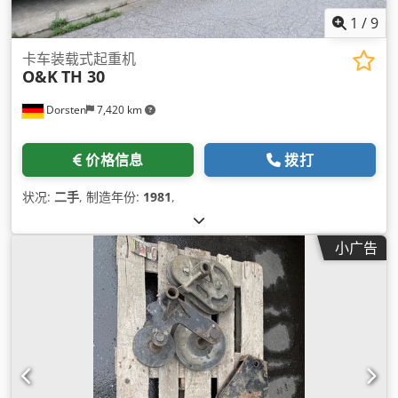
1
/
9
卡车装载式起重机
O&K
TH 30
Dorsten
7,420 km
价格信息
拨打
状况:
二手
, 制造年份:
1981
,
小广告