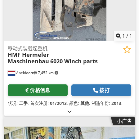
1
/
1
移动式装载起重机
HMF Hermeler
Maschinenbau
6020 Winch parts
Apeldoorn
7,452 km
价格信息
拨打
状况:
二手
, 首次注册:
01/2013
, 颜色:
其他
, 制造年份:
2013
,
小广告