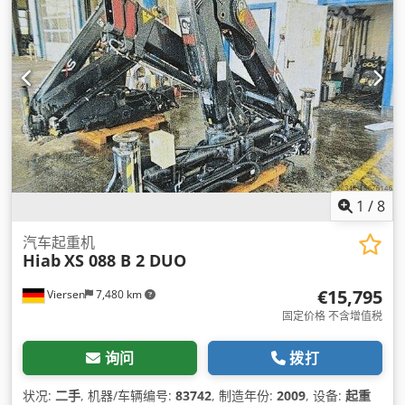
1
/
8
汽车起重机
Hiab
XS 088 B 2 DUO
€15,795
Viersen
7,480 km
固定价格 不含增值税
询问
拨打
状况:
二手
, 机器/车辆编号:
83742
, 制造年份:
2009
, 设备:
起重