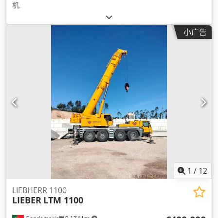
机
,
小广告
1
/
12
LIEBHERR 1100
LIEBER
LTM 1100