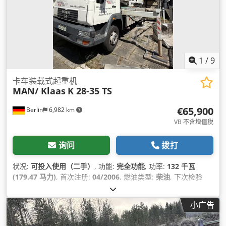
1
/
9
卡车装载式起重机
MAN/ Klaas
K 28-35 TS
€65,900
Berlin
6,982 km
VB 不含增值税
询问
拨打
状况:
可投入使用（二手）
, 功能:
完全功能
, 功率:
132 千瓦
(179.47 马力)
, 首次注册:
04/2006
, 燃油类型:
柴油
, 下次检验
(TÜV):
03/2027
, 燃料:
柴油
, 颜色:
白色
, 驾驶室:
日间驾驶室
, 齿
轮类型:
机械的
, 座位数量:
2
, 总高度:
3,500 毫米
, 制造年份:
小广告
2006
, 设备:
USB端口, 中央锁, 卡车注册, 安全气囊, 拖车连接装
置, 电动窗调节, 起重机, 防抱死制动系统 (ABS)
,