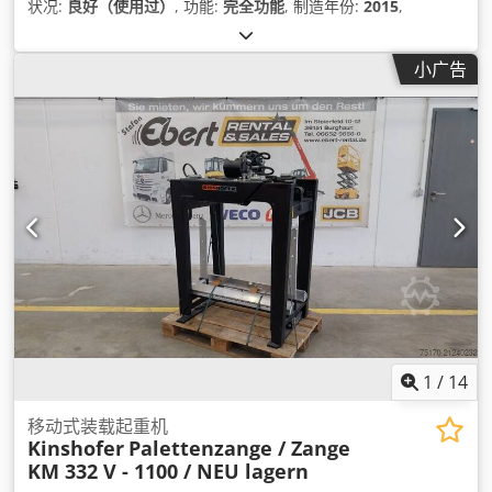
状况:
良好（使用过）
, 功能:
完全功能
, 制造年份:
2015
,
小广告
1
/
14
移动式装载起重机
Kinshofer
Palettenzange / Zange
KM 332 V - 1100 / NEU lagern