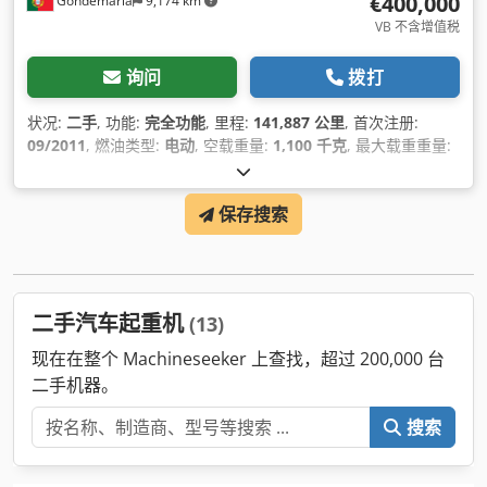
€400,000
Gondemaria
9,174 km
VB 不含增值税
询问
拨打
状况:
二手
, 功能:
完全功能
, 里程:
141,887 公里
, 首次注册:
09/2011
, 燃油类型:
电动
, 空载重量:
1,100 千克
, 最大载重重量:
1,000 千克
, 总重量:
48,000 千克
, 轮胎尺寸:
445/95 R25
, 轮胎
状况:
80 百分比
, 车轴配置:
8x6
, 轴距:
165,000 毫米
, 轴距:
保存搜索
415,000 毫米
, 下次检验 (TÜV):
03/2026
, 燃料:
柴油
, 能源效率:
A
, 燃油箱容量:
400 l
, 市区油耗:
60 升/100公里
, 燃油消耗（市
郊）:
70 升/100公里
, 综合油耗:
65 升/100公里
, 刹车:
发动机制
动
, 颜色:
黄色
, 驾驶室:
日间驾驶室
, 齿轮类型:
自动
, 齿轮数:
12
,
排放等级:
无
, 座位数量:
3
, 总长度:
12,000 毫米
, 总宽度:
二手汽车起重机
(13)
275,000 毫米
, 总高度:
4,000 毫米
, 允许的轴载荷（轴1）:
12,000 千克
, 允许轴载（第2轴）:
12,000 千克
, 允许轴载（第3
现在在整个 Machineseeker 上查找，超过 200,000 台
轴）:
12,000 千克
, 制造年份:
2011
, 运转小时:
11,767 h
, 设备:
二手机器。
EBS（电子制动系统）, USB端口, 动力转向, 卡车注册, 安全气囊,
完整保养记录, 导航系统, 烟尘过滤器, 牵引力控制, 电动窗调节,
搜索
空调, 起重机, 车载电脑, 车辆注册, 轮胎压力监测, 防抱死制动系
统 (ABS), 雾灯
,