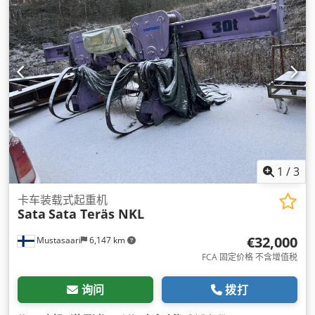
1
/
3
卡车装载式起重机
Sata
Sata Teräs NKL
€32,000
Mustasaari
6,147 km
FCA 固定价格 不含增值税
询问
拨打