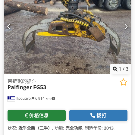
1
/
3
带链锯的抓斗
Palfinger
FG53
Πρόμαχοι
6,914 km
价格信息
拨打
状况:
近乎全新（二手）
, 功能:
完全功能
, 制造年份:
2013
,