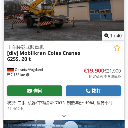
1
/
40
卡车装载式起重机
[div]
Mobilkran Coles Cranes
625S, 20 t
€19,900
Oelsnitz/Vogtland
€21,900
7,158 km
固定价格 不含增值税
询问
拨打
状况:
二手
, 机器/车辆编号:
7033
, 制造年份:
1984
, 运转小时:
21,102 h
,