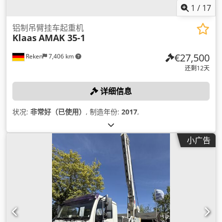
1
/
17
铝制吊臂挂车起重机
Klaas
AMAK 35-1
€27,500
Reken
7,406 km
还剩12天
详细信息
状况:
非常好（已使用）
, 制造年份:
2017
,
小广告