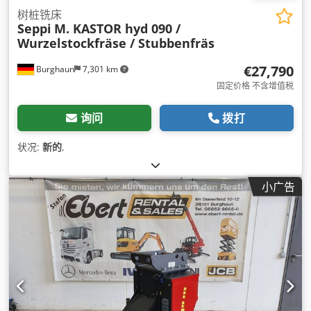
树桩铣床
Seppi
M. KASTOR hyd 090 /
Wurzelstockfräse / Stubbenfräs
€27,790
Burghaun
7,301 km
固定价格 不含增值税
询问
拨打
状况:
新的
,
小广告