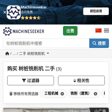
Machineseeker
前往应用
店内免费
出售
搜索
/ ... / 二手 树桩铣削机
购买 树桩铣削机 二手
(3)
过滤器
相关性
工程机械
铣削（建筑）
树桩
移除所有筛选器
小广告