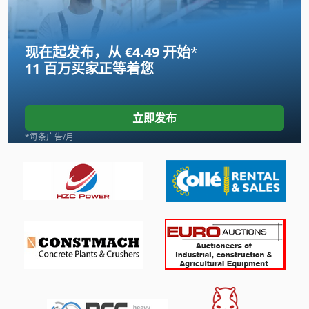
International 434
现在起发布，从 €4.49 开始
*
Linde
11 百万买家
正等着您
Newton 20
Pruner King
立即发布
Schaublin 135
*每条广告/月
Tank
台 锯
手动 剪 板 机
手动 绞车
手枪
打桩机