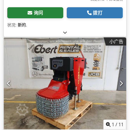
询问
拨打
状况:
新的
,
小广告
1
/
11