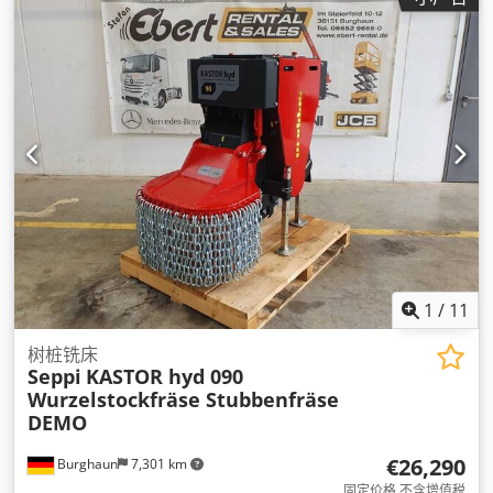
1
/
11
树桩铣床
Seppi
KASTOR hyd 090
Wurzelstockfräse Stubbenfräse
DEMO
€26,290
Burghaun
7,301 km
固定价格 不含增值税