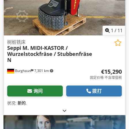
1
/
11
树桩铣床
Seppi
M. MIDI-KASTOR /
Wurzelstockfräse / Stubbenfräse
N
€15,290
Burghaun
7,301 km
固定价格 不含增值税
询问
拨打
状况:
新的
,