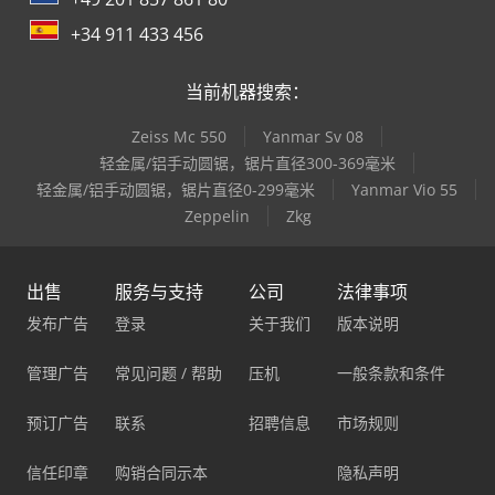
+34 911 433 456
当前机器搜索：
Zeiss Mc 550
Yanmar Sv 08
轻金属/铝手动圆锯，锯片直径300-369毫米
轻金属/铝手动圆锯，锯片直径0-299毫米
Yanmar Vio 55
Zeppelin
Zkg
出售
服务与支持
公司
法律事项
发布广告
登录
关于我们
版本说明
管理广告
常见问题 / 帮助
压机
一般条款和条件
预订广告
联系
招聘信息
市场规则
信任印章
购销合同示本
隐私声明