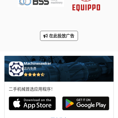
断头台
林 德 叉车
标签打印机
在此投放广告
轮式挖掘机
铝 材 锯 切 机
Machineseeker
店内免费
二手机械首选应用程序！