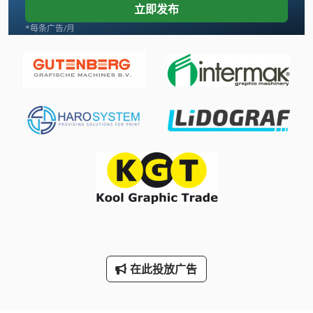
立即发布
Roland Praktika 00
*每条广告/月
Sbd
Schaublin 135
Tank
Wohlenberg 76 Spm
三维 扫描 仪
手动 剪 板 机
手动 绞车
手枪
在此投放广告
断头台