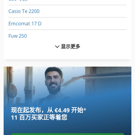
Casio Te 2200
Emcomat 17 D
Fuw 250
显示更多
Fz 0
Heidelberg Mo
Hsm V Press 605
Ideal Type Bas 040
International 434
现在起发布，从 €4.49 开始
*
Newton 20
11 百万买家
正等着您
Pfannenberg Pa 100
Polar 115