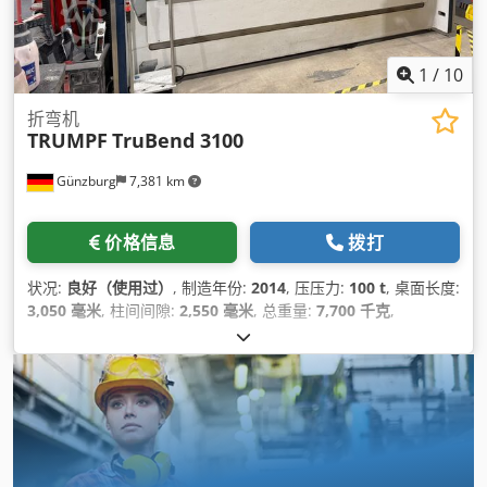
1
/
10
折弯机
TRUMPF
TruBend 3100
Günzburg
7,381 km
价格信息
拨打
状况:
良好（使用过）
, 制造年份:
2014
, 压压力:
100 t
, 桌面长度:
3,050 毫米
, 柱间间隙:
2,550 毫米
, 总重量:
7,700 千克
,