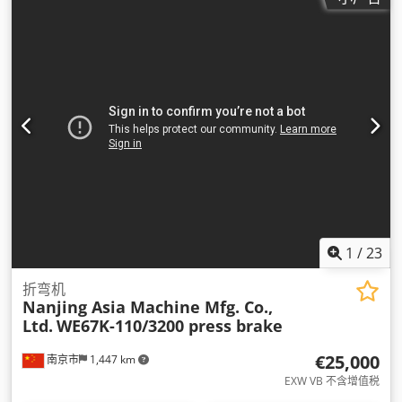
1
/
23
折弯机
Nanjing Asia Machine Mfg. Co.,
Ltd.
WE67K-110/3200 press brake
€25,000
南京市
1,447 km
EXW VB 不含增值税