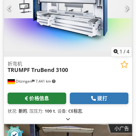
1
/
4
折弯机
TRUMPF
TruBend 3100
Ditzingen
7,441 km
价格信息
拨打
状况:
新的
, 压压力:
100 t
, 设备:
CE标志
,
小广告