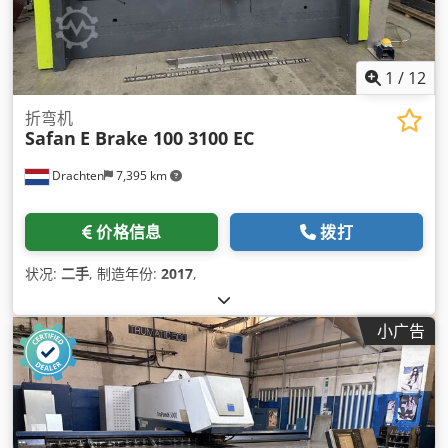
1
/
12
折弯机
Safan
E Brake 100 3100 EC
Drachten
7,395 km
价格信息
拨打
状况:
二手
, 制造年份:
2017
,
小广告