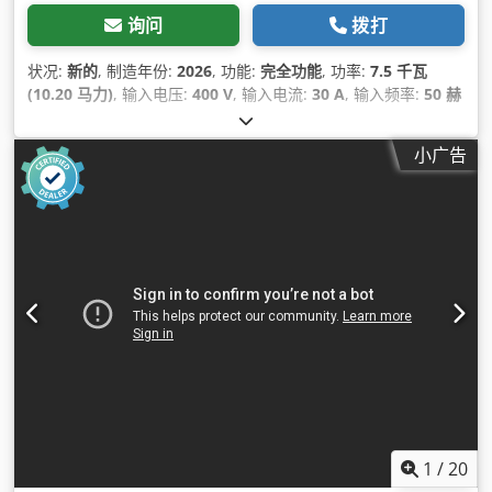
询问
拨打
状况:
新的
, 制造年份:
2026
, 功能:
完全功能
, 功率:
7.5 千瓦
(10.20 马力)
, 输入电压:
400 V
, 输入电流:
30 A
, 输入频率:
50 赫
兹
, 输入电流类型:
三相
, 压压力:
100 t
, 行程长度:
200 毫米
, 运行
速度:
140 毫米/秒
, 倒车速度:
130 毫米/秒
, 工作台宽度:
60 毫米
,
小广告
桌面长度:
3,200 毫米
, 桌高:
850 毫米
, 喉深:
500 毫米
, 液压缸板
宽度:
50 毫米
, 压板长度:
3,200 毫米
, 到冲头的距离表:
460 毫米
,
柱间间隙:
2,700 毫米
, 收缩力:
10 t
, 油箱容量:
230 l
, 总长度:
3,800 毫米
, 总宽度:
1,800 毫米
, 总高度:
2,750 毫米
, 总重量:
7,300 千克
, 设备:
CE标志, 安全光栅, 文档 / 手册
,
1
/
20