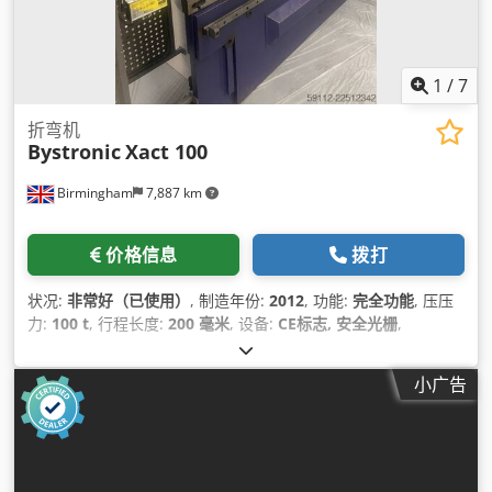
1
/
7
折弯机
Bystronic
Xact 100
Birmingham
7,887 km
价格信息
拨打
状况:
非常好（已使用）
, 制造年份:
2012
, 功能:
完全功能
, 压压
力:
100 t
, 行程长度:
200 毫米
, 设备:
CE标志, 安全光栅
,
小广告