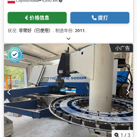
Częstochowa
6,690 km
价格信息
拨打
状况:
非常好（已使用）
, 制造年份:
2011
,
小广告
1
/
3