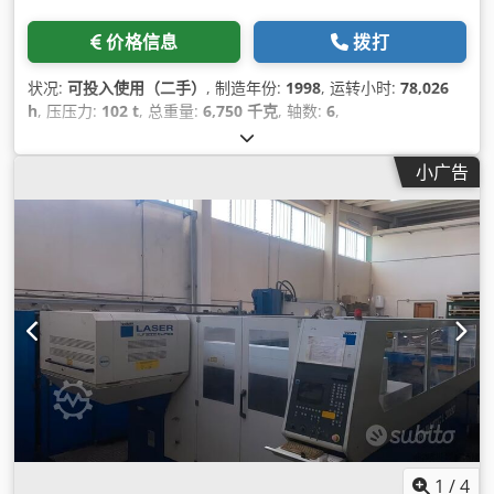
价格信息
拨打
状况:
可投入使用（二手）
, 制造年份:
1998
, 运转小时:
78,026
h
, 压压力:
102 t
, 总重量:
6,750 千克
, 轴数:
6
,
小广告
1
/
4