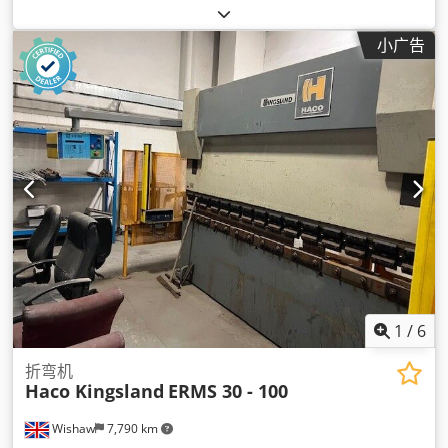
DA-65
, 作业宽度:
3,000 毫米
, 最大弯曲力:
105 t
, 控制类型:
数
控系统
, 自动化程度:
自动
, 轴数:
4
, 冠形类型:
数控
, 驱动类型:
液
小广告
压
, 设备:
CE标志, 文档 / 手册, 欧洲工具夹紧系统
,
1
/
6
折弯机
Haco Kingsland
ERMS 30 - 100
Wishaw
7,790 km