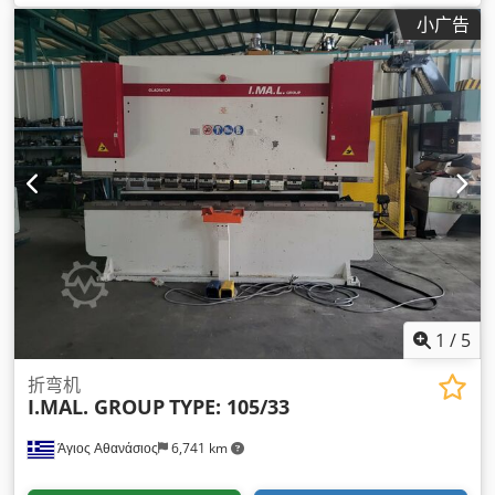
小广告
1
/
5
折弯机
I.MAL. GROUP
TYPE: 105/33
Άγιος Αθανάσιος
6,741 km