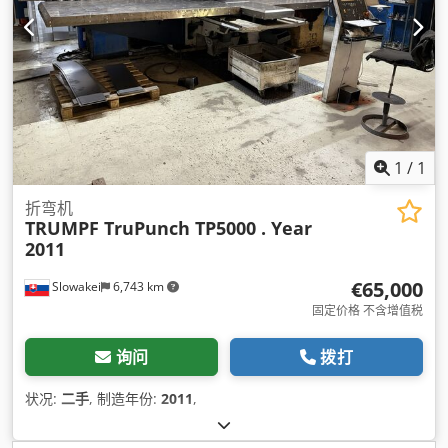
1
/
1
折弯机
TRUMPF TruPunch TP5000 . Year
2011
€65,000
Slowakei
6,743 km
固定价格 不含增值税
询问
拨打
状况:
二手
, 制造年份:
2011
,