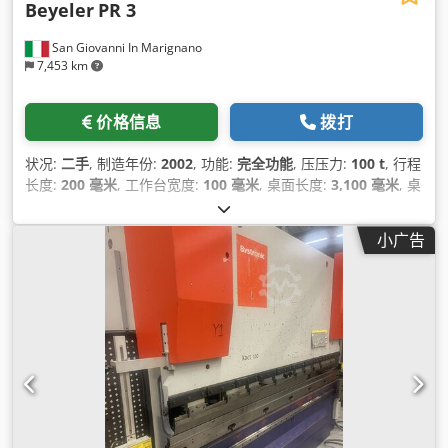
Beyeler
PR 3
San Giovanni In Marignano
7,453 km
价格信息
拨打
状况:
二手
, 制造年份:
2002
, 功能:
完全功能
, 压压力:
100 t
, 行程
长度:
200 毫米
, 工作台宽度:
100 毫米
, 桌面长度:
3,100 毫米
, 桌
高:
1,000 毫米
, 喉深:
380 毫米
, 到冲头的距离表:
335 毫米
, 柱间
间隙:
2,650 毫米
, 总长度:
3,300 毫米
, 总宽度:
1,850 毫米
, 总高
小广告
度:
2,550 毫米
, 总重量:
7,600 千克
, 设备:
CE标志, 文档 / 手册
,