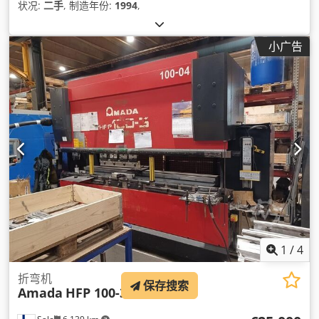
状况:
二手
, 制造年份:
1994
,
小广告
1
/
4
折弯机
保存搜索
Amada
HFP 100-3L