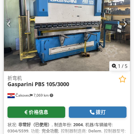
1
/
5
折弯机
Gasparini
PBS 105/3000
Čakovec
7,069 km
价格信息
拨打
状况:
非常好（已使用）
, 制造年份:
2004
, 机器/车辆编号:
0304/5599
, 功能:
完全功能
, 控制器制造商:
Delem
, 控制器型号: