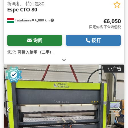
折弯机，特别是80
Espe
CTO 80
€6,050
Tatabánya
6,880 km
固定价格 不含增值税
询问
拨打
状况:
可投入使用（二手）
,
小广告