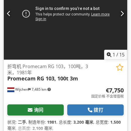
1
/
15
折弯机 Promecam RG 103，100吨，3
米，1981年
Promecam
RG 103, 100t 3m
€7,750
Wijchen
7,485 km
固定价格 不含增值税
询问
拨打
状况:
二手
, 制造年份:
1981
, 总长度:
3,200 毫米
, 总宽度:
1,500
毫米
, 总高度:
2,100 毫米
,