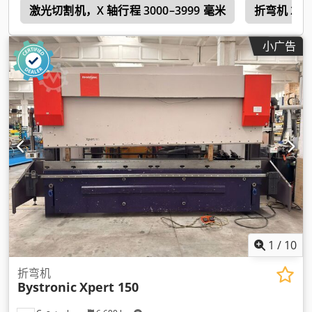
置
激光切割机，X 轴行程 3000–3999 毫米
折弯机 200
小广告
1
/
10
折弯机
Bystronic
Xpert 150