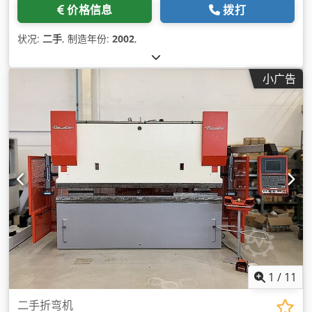
价格信息
拨打
状况:
二手
, 制造年份:
2002
,
小广告
1
/
11
二手折弯机