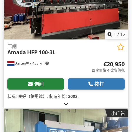
1
/
12
压闸
Amada
HFP 100-3L
€20,950
Aalten
7,433 km
固定价格 不含增值税
询问
拨打
状况:
良好（使用过）
, 制造年份:
2003
,
小广告