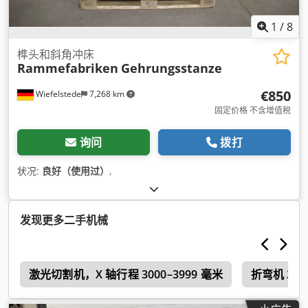
1
/
8
榫头和斜角冲床
Rammefabriken
Gehrungsstanze
€850
Wiefelstede
7,268 km
固定价格 不含增值税
询问
拨打
状况:
良好（使用过）
,
发现更多二手机械
激光切割机，X 轴行程 3000–3999 毫米
折弯机 200