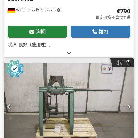
€790
Wiefelstede
7,268 km
固定价格 不含增值税
询问
拨打
状况:
良好（使用过）
,
小广告