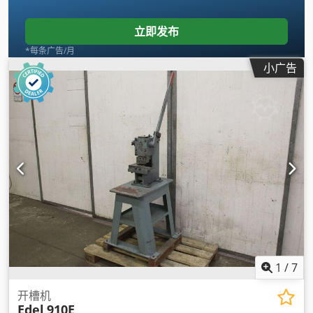
立即发布
*每条广告/月
小广告
1
/
7
开槽机
Edel
910E