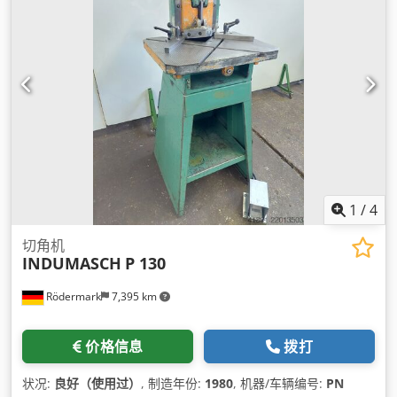
1
/
4
切角机
INDUMASCH
P 130
Rödermark
7,395 km
价格信息
拨打
状况:
良好（使用过）
, 制造年份:
1980
, 机器/车辆编号:
PN