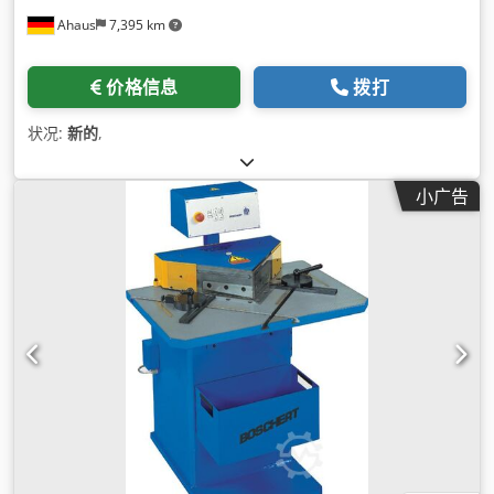
Ahaus
7,395 km
价格信息
拨打
状况:
新的
,
小广告