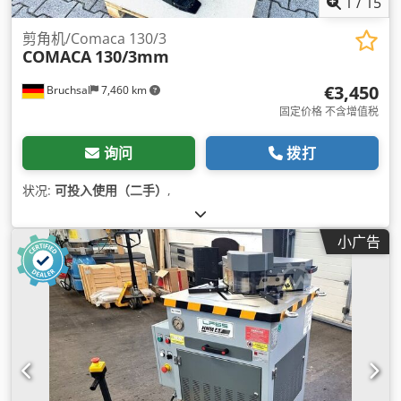
1
/
15
剪角机/Comaca 130/3
COMACA
130/3mm
€3,450
Bruchsal
7,460 km
固定价格 不含增值税
询问
拨打
状况:
可投入使用（二手）
,
小广告