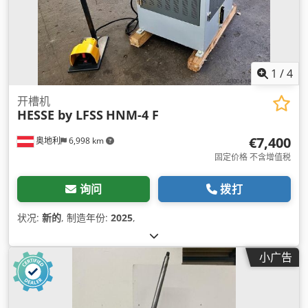
1
/
4
开槽机
HESSE by LFSS
HNM-4 F
€7,400
奥地利
6,998 km
固定价格 不含增值税
询问
拨打
状况:
新的
, 制造年份:
2025
,
小广告