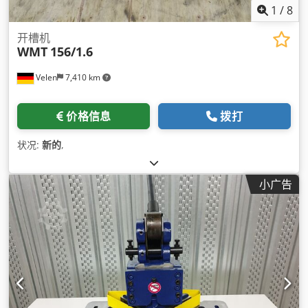
1
/
8
开槽机
WMT
156/1.6
Velen
7,410 km
价格信息
拨打
状况:
新的
,
小广告