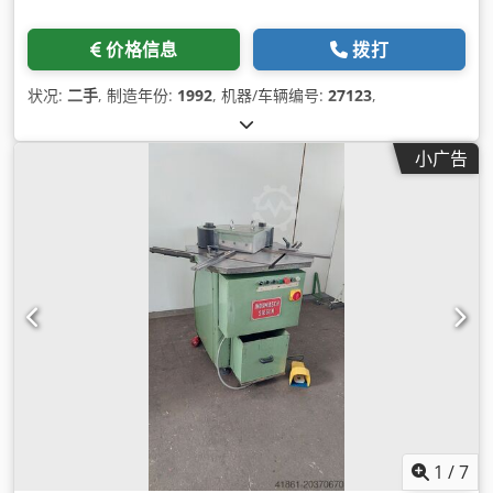
价格信息
拨打
状况:
二手
, 制造年份:
1992
, 机器/车辆编号:
27123
,
小广告
1
/
7