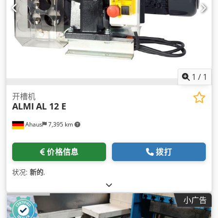
1
/
1
开槽机
ALMI
AL 12 E
Ahaus
7,395 km
价格信息
拨打
状况:
新的
,
小广告