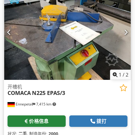
1
/
2
开槽机
COMACA
N225 EPAS/3
Ennepetal
7,415 km
价格信息
拨打
状况:
二手
, 制造年份:
2000
,