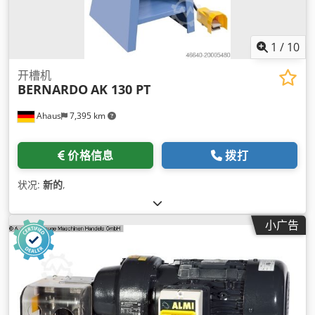
1
/
10
开槽机
BERNARDO
AK 130 PT
Ahaus
7,395 km
价格信息
拨打
状况:
新的
,
小广告