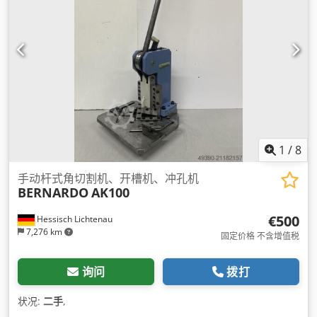
1
/
8
手动杆式角切割机、开槽机、冲孔机
BERNARDO
AK100
€500
Hessisch Lichtenau
7,276 km
固定价格 不含增值税
询问
拨打
状况:
二手
,