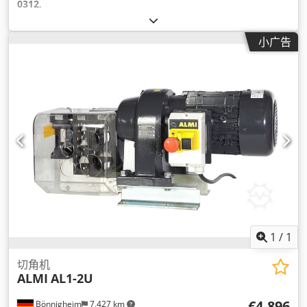
0312
,
小广告
1
/
1
切角机
ALMI
AL1-2U
€4,896
Bönnigheim
7,427 km