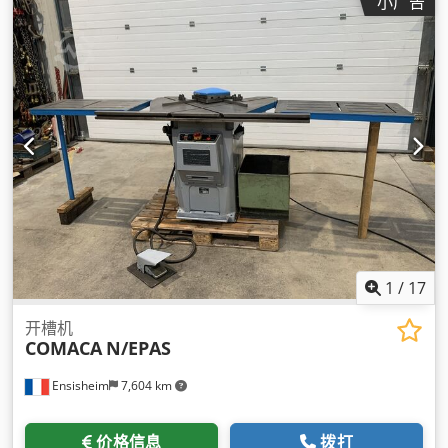
小广告
1
/
17
开槽机
COMACA
N/EPAS
Ensisheim
7,604 km
价格信息
拨打