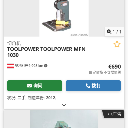
1
/
1
切角机
TOOLPOWER
TOOLPOWER MFN
1030
€690
奥地利
6,998 km
固定价格 不含增值税
询问
拨打
状况:
二手
, 制造年份:
2012
,
小广告