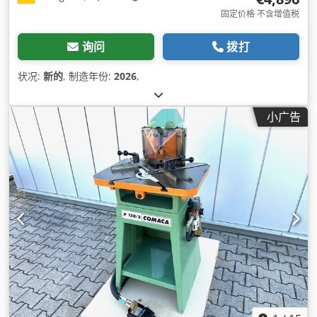
固定价格 不含增值税
询问
拨打
状况:
新的
, 制造年份:
2026
,
小广告