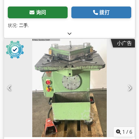
询问
拨打
状况:
二手
,
小广告
1
/
6