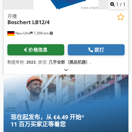
1
/
1
开槽
Boschert
LB12/4
Neu-Ulm
7,398 km
价格信息
拨打
制造年份:
2023
, 状况:
几乎全新（展品机器）
,
现在起发布，从 €4.49 开始
*
11 百万买家
正等着您