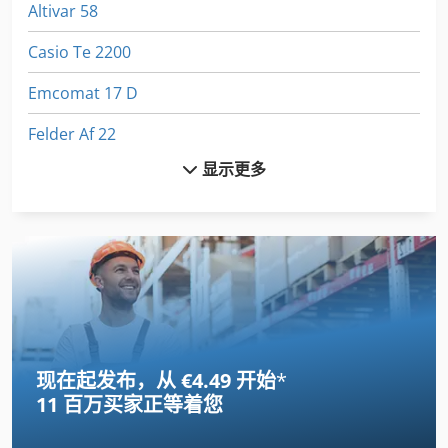
Altivar 58
Casio Te 2200
Emcomat 17 D
Felder Af 22
显示更多
Fuw 250
Fz 0
Gildemeister Ct 20
Index B 60
International 434
现在起发布，从 €4.49 开始
*
Jung Hf 50 Rd
11 百万买家
正等着您
Jungheinrich E