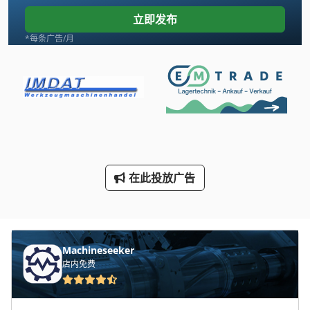
Jungheinrich Efg 425 K
立即发布
Linde
*每条广告/月
Mega Kfz Systeme
Newton 20
Still R 60 50
Tank
在此投放广告
Vdf Dus 560
手动 剪 板 机
手动 绞车
Machineseeker
手枪
店内免费
断头台