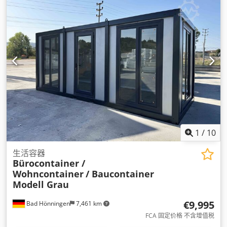
1
/
10
生活容器
Bürocontainer /
Wohncontainer
/ Baucontainer
Modell Grau
€9,995
Bad Hönningen
7,461 km
FCA 固定价格 不含增值税