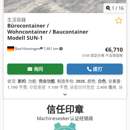
1
/
16
生活容器
Bürocontainer /
Wohncontainer
/ Baucontainer
Modell SUN-1
€6,710
Bad Hönningen
7,461 km
EXW 固定价格 不含增值税
询问
拨打
状况:
新的
, 功能:
完全功能
, 制造年份:
2025
, 颜色:
白色
, 总重量:
1,100 千克
, 空载重量:
1,100 千克
, 装载空间宽度:
2,400 毫米
, 装
载空间长度:
6,000 毫米
, 货舱高度:
2,500 毫米
, 机器/车辆编号:
SUN-1
,
信任印章
Machineseeker认证经销商