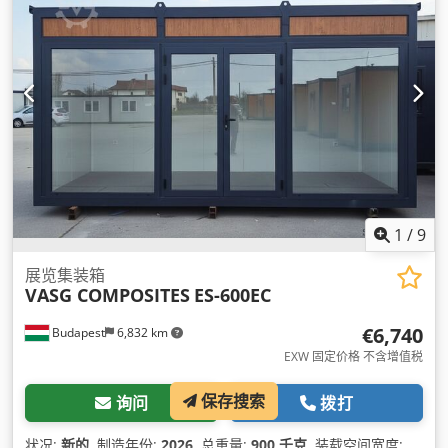
1
/
9
展览集装箱
VASG COMPOSITES
ES-600EC
€6,740
Budapest
6,832 km
EXW 固定价格 不含增值税
保存搜索
询问
拨打
状况:
新的
, 制造年份:
2026
, 总重量:
900 千克
, 装载空间宽度: