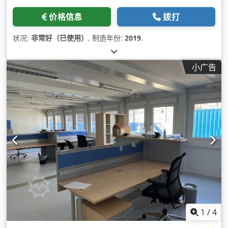
价格信息
拨打
状况:
非常好（已使用）
, 制造年份:
2019
,
小广告
1
/
4