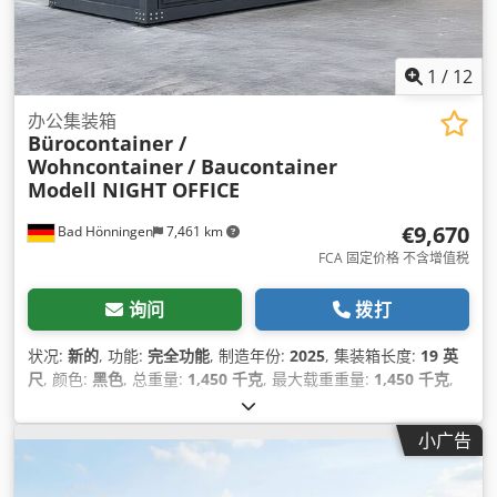
1
/
12
办公集装箱
Bürocontainer /
Wohncontainer
/ Baucontainer
Modell NIGHT OFFICE
€9,670
Bad Hönningen
7,461 km
FCA 固定价格 不含增值税
询问
拨打
状况:
新的
, 功能:
完全功能
, 制造年份:
2025
, 集装箱长度:
19 英
尺
, 颜色:
黑色
, 总重量:
1,450 千克
, 最大载重重量:
1,450 千克
,
空载重量:
1,450 千克
, 装载空间宽度:
2,400 毫米
, 装载空间长度:
6,000 毫米
, 货舱高度:
2,600 毫米
, 机器/车辆编号:
小广告
Bürocontainer Modell NIGHT OFFICE
,