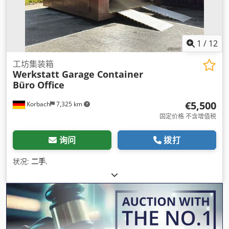
1
/
12
工坊集装箱
Werkstatt Garage Container
Büro Office
€5,500
Korbach
7,325 km
固定价格 不含增值税
询问
拨打
状况:
二手
,