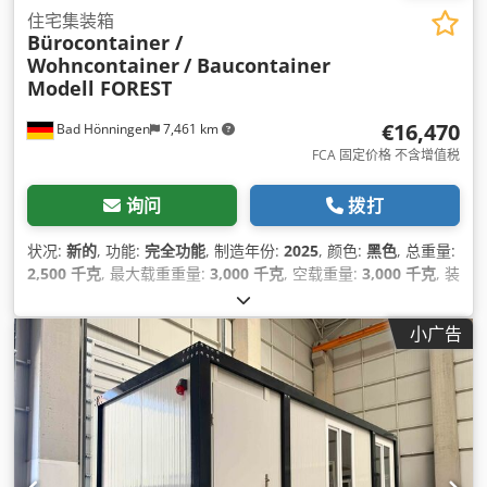
住宅集装箱
Bürocontainer /
Wohncontainer
/ Baucontainer
Modell FOREST
€16,470
Bad Hönningen
7,461 km
FCA 固定价格 不含增值税
询问
拨打
状况:
新的
, 功能:
完全功能
, 制造年份:
2025
, 颜色:
黑色
, 总重量:
2,500 千克
, 最大载重重量:
3,000 千克
, 空载重量:
3,000 千克
, 装
载空间宽度:
3,000 毫米
, 装载空间长度:
7,000 毫米
, 货舱高度:
2,500 毫米
, 机器/车辆编号:
Wohncontainer FOREST
,
小广告