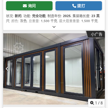
询问
拨打
状况:
新的
, 功能:
完全功能
, 制造年份:
2025
, 集装箱长度:
23 英
尺
, 颜色:
灰色
, 总重量:
1,500 千克
, 最大载重重量:
1,500 千克
,
空载重量:
1,500 千克
, 装载空间体积:
38 立方米
, 装载空间宽度:
2,400 毫米
, 装载空间长度:
6,000 毫米
, 货舱高度:
2,500 毫米
, 机
小广告
器/车辆编号:
Bürocontainer Modell GRAU-1
,
1
/
8