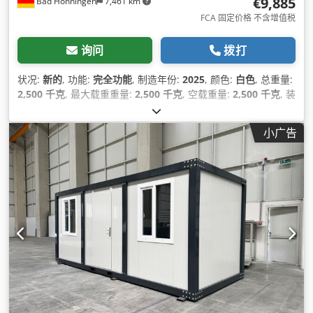
€9,885
Bad Hönningen
7,461 km
FCA 固定价格 不含增值税
询问
拨打
状况:
新的
, 功能:
完全功能
, 制造年份:
2025
, 颜色:
白色
, 总重量:
2,500 千克
, 最大载重重量:
2,500 千克
, 空载重量:
2,500 千克
, 装
载空间体积:
90 立方米
, 装载空间宽度:
2,400 毫米
, 装载空间长
度:
6,000 毫米
, 货舱高度:
2,500 毫米
, 机器/车辆编号:
小广告
Wohncontainer FALCON
,