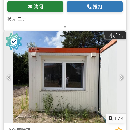
询问
拨打
状况:
二手
,
小广告
1
/
4
办公集装箱