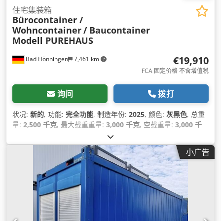
住宅集装箱
Bürocontainer /
Wohncontainer
/ Baucontainer
Modell PUREHAUS
€19,910
Bad Hönningen
7,461 km
FCA 固定价格 不含增值税
询问
拨打
状况:
新的
, 功能:
完全功能
, 制造年份:
2025
, 颜色:
灰黑色
, 总重
量:
2,500 千克
, 最大载重重量:
3,000 千克
, 空载重量:
3,000 千
克
, 装载空间宽度:
3,000 毫米
, 装载空间长度:
7,000 毫米
, 货舱
高度:
2,800 毫米
, 机器/车辆编号:
Wohncontainer
小广告
PUREHAUS
, 设备:
制冷单元, 浴室, 淋浴, 热水
,