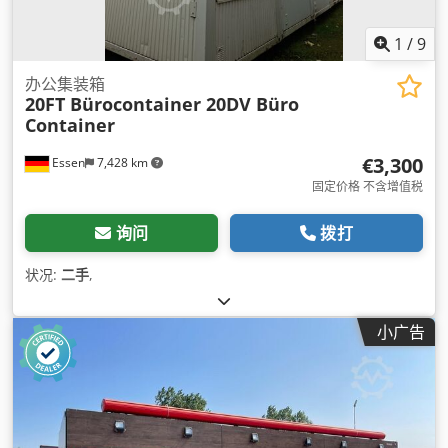
1
/
9
办公集装箱
20FT Bürocontainer 20DV Büro
Container
€3,300
Essen
7,428 km
固定价格 不含增值税
询问
拨打
状况:
二手
,
小广告