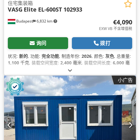
住宅集装箱
VASG
Elite EL-600ST 102933
€4,090
Budapest
6,832 km
EXW VB 不含增值税
询问
拨打
状况:
新的
, 功能:
完全功能
, 制造年份:
2026
, 颜色:
灰色
, 总重量:
1,100 千克
, 装载空间宽度:
2,400 毫米
, 装载空间长度:
6,000 毫
米
, 货舱高度:
2,700 毫米
, 设备:
照明, 空调
,
小广告