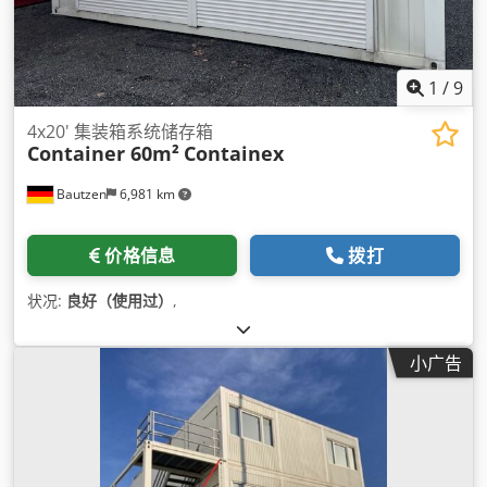
1
/
9
4x20' 集装箱系统储存箱
Container 60m²
Containex
Bautzen
6,981 km
价格信息
拨打
状况:
良好（使用过）
,
小广告