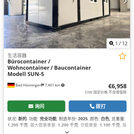
1
/
12
生活容器
Bürocontainer /
Wohncontainer
/ Baucontainer
Modell SUN-5
€6,958
Bad Hönningen
7,461 km
EXW 固定价格 不含增值税
询问
拨打
状况:
新的
, 功能:
完全功能
, 制造年份:
2025
, 颜色:
白色
, 总重量:
1,200 千克
, 最大载重重量:
1,200 千克
, 空载重量:
1,100 千克
, 装
载空间宽度:
2,400 毫米
, 装载空间长度:
6,000 毫米
, 货舱高度: