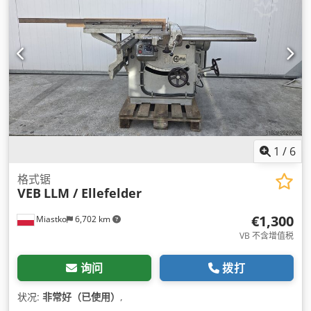
1
/
6
格式锯
VEB
LLM / Ellefelder
€1,300
Miastko
6,702 km
VB 不含增值税
询问
拨打
状况:
非常好（已使用）
,