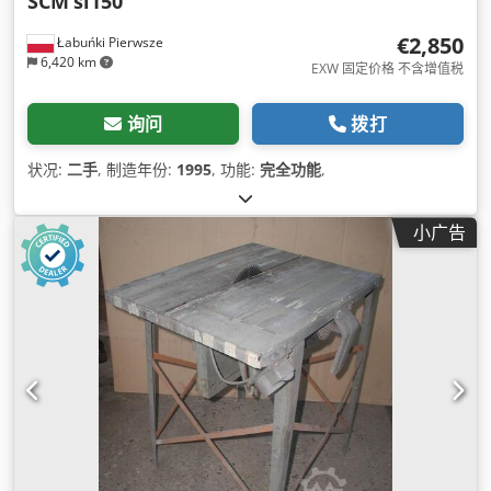
SCM
si150
€2,850
Łabuńki Pierwsze
6,420 km
EXW 固定价格 不含增值税
询问
拨打
状况:
二手
, 制造年份:
1995
, 功能:
完全功能
,
小广告