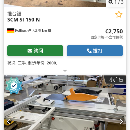
1
/
3
推台锯
SCM
SI 150 N
€2,750
Röllbach
7,379 km
固定价格 不含增值税
询问
拨打
状况:
二手
, 制造年份:
2000
,
小广告