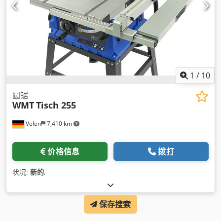
1
/
10
圆锯
WMT
Tisch 255
Velen
7,410 km
价格信息
拨打
状况:
新的
,
保存搜索