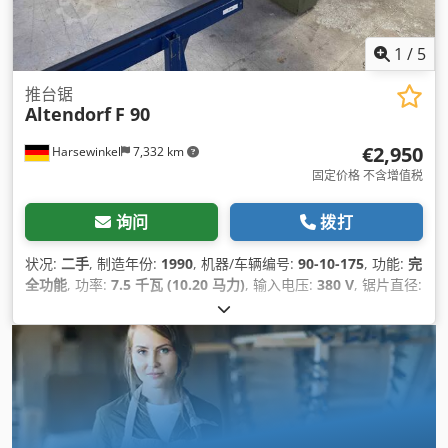
1
/
5
推台锯
Altendorf
F 90
€2,950
Harsewinkel
7,332 km
固定价格 不含增值税
询问
拨打
状况:
二手
, 制造年份:
1990
, 机器/车辆编号:
90-10-175
, 功能:
完
全功能
, 功率:
7.5 千瓦 (10.20 马力)
, 输入电压:
380 V
, 锯片直径:
450 毫米
, 高度调节类型:
机械的
, 驱动类型:
手册
, 设备:
锯片防护
罩
,