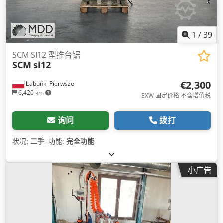
1
/
39
SCM SI12 型推台锯
SCM
si12
€2,300
Łabuńki Pierwsze
6,420 km
EXW 固定价格 不含增值税
询问
拨打
状况:
二手
, 功能:
完全功能
,
小广告