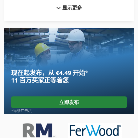
显示更多
Felder Af 22
Furukawa 735 Ls
Fuw 250
Fz 0
Gildemeister Ct 20
现在起发布，从 €4.49 开始
*
International 434
11 百万买家
正等着您
Linde
Newton 20
立即发布
Pilous Arg 230
*每条广告/月
Pruner King
Tank