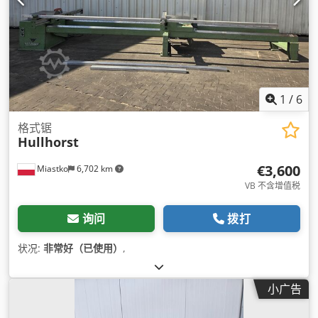
1
/
6
格式锯
Hullhorst
€3,600
Miastko
6,702 km
VB 不含增值税
询问
拨打
状况:
非常好（已使用）
,
小广告