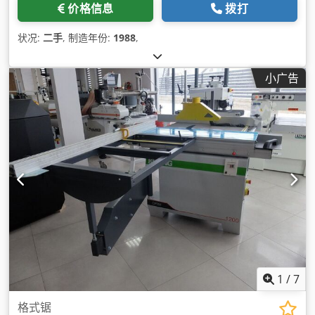
价格信息
拨打
状况:
二手
, 制造年份:
1988
,
小广告
1
/
7
格式锯