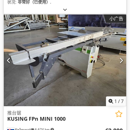
状况:
非常好（已使用）
,
小广告
1
/
7
推台锯
KUSING
FPn MINI 1000
Kežmarok
6,674 km