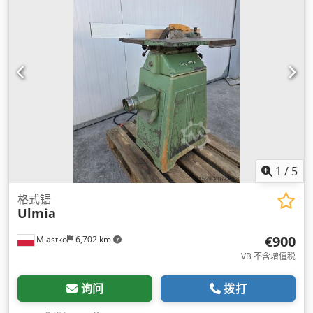
1
/
5
格式锯
Ulmia
€900
Miastko
6,702 km
VB 不含增值税
询问
拨打