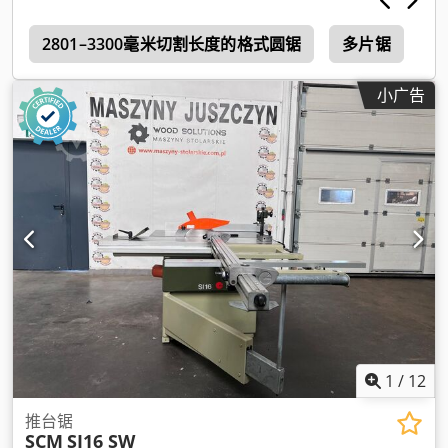
2801–3300毫米切割长度的格式圆锯
多片锯
小广告
1
/
12
推台锯
SCM
SI16 SW