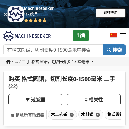
Machineseeker
前往应用
店内免费
出售
搜索
/ ... / 二手 格式圆锯，切割长度0-1500毫米
购买 格式圆锯，切割长度0-1500毫米 二手
(22)
过滤器
相关性
木工机械
木材锯
格式圆锯，切
移除所有筛选器