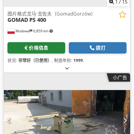
1
/
15
图片格式戈马·戈佐夫（GomadGorzów）
GOMAD
PS 400
Kłodawa
6,859 km
价格信息
拨打
状况:
非常好（已使用）
, 制造年份:
1999
,
小广告