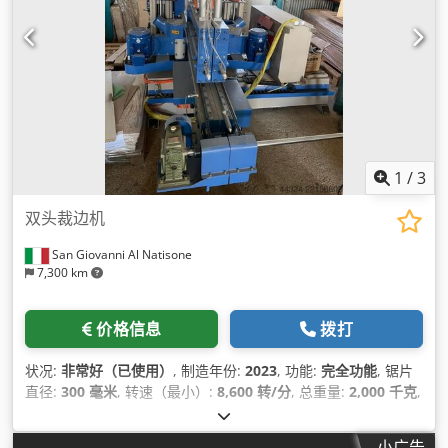
1
/
3
双头裁边机
San Giovanni Al Natisone
7,300 km
价格信息
拨打
状况:
非常好（已使用）
, 制造年份:
2023
, 功能:
完全功能
, 锯片
直径:
300 毫米
, 转速（最小）:
8,600 转/分
, 总重量:
2,000 千克
,
剪切长度:
1,150 毫米
,
小广告