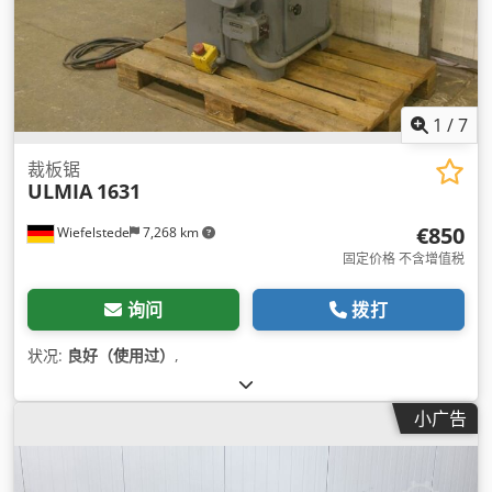
1
/
7
裁板锯
ULMIA
1631
€850
Wiefelstede
7,268 km
固定价格 不含增值税
询问
拨打
状况:
良好（使用过）
,
小广告