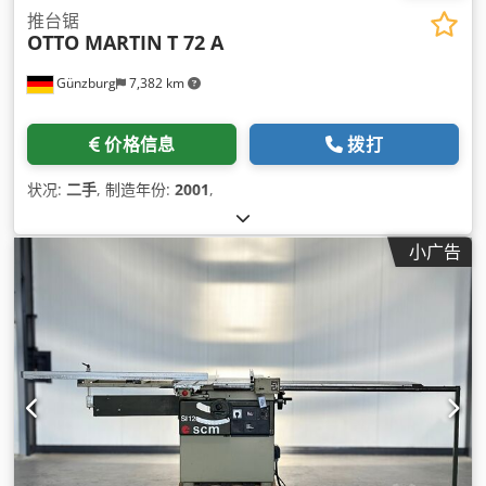
推台锯
OTTO MARTIN
T 72 A
Günzburg
7,382 km
价格信息
拨打
状况:
二手
, 制造年份:
2001
,
小广告