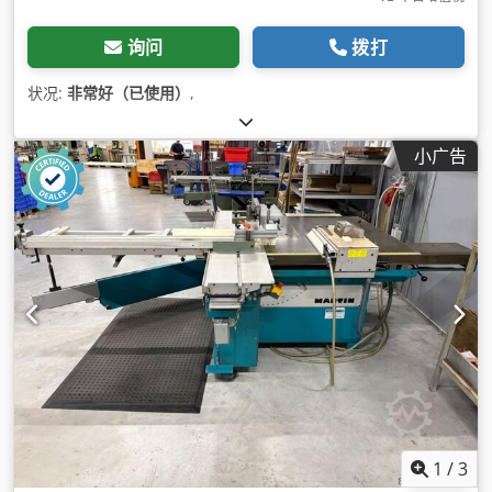
询问
拨打
状况:
非常好（已使用）
,
小广告
1
/
3