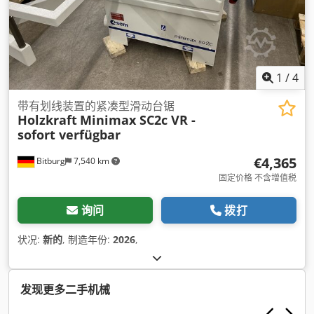
1
/
4
带有划线装置的紧凑型滑动台锯
Holzkraft
Minimax SC2c VR -
sofort verfügbar
€4,365
Bitburg
7,540 km
固定价格 不含增值税
询问
拨打
状况:
新的
, 制造年份:
2026
,
发现更多二手机械