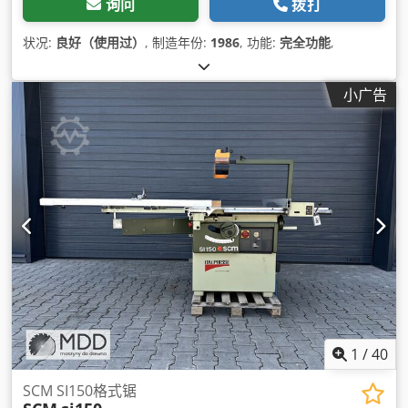
询问
拨打
状况:
良好（使用过）
, 制造年份:
1986
, 功能:
完全功能
,
小广告
1
/
40
SCM SI150格式锯