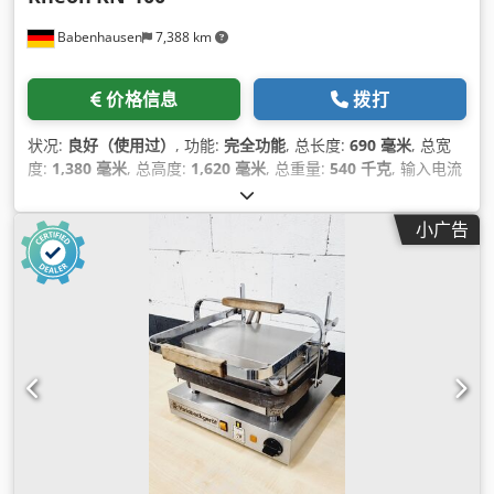
Babenhausen
7,388 km
价格信息
拨打
状况:
良好（使用过）
, 功能:
完全功能
, 总长度:
690 毫米
, 总宽
度:
1,380 毫米
, 总高度:
1,620 毫米
, 总重量:
540 千克
, 输入电流
类型:
三相
, 输入电压:
400 V
, 功率:
1 千瓦 (1.36 马力)
, 漏斗直
径:
380 毫米
, DGUV 认证至:
08/2027
, 环境温度（最大）:
40
小广告
°C
,