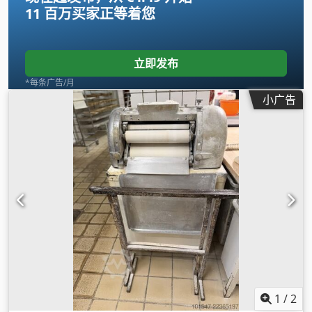
11 百万买家
正等着您
立即发布
*每条广告/月
小广告
1
/
2