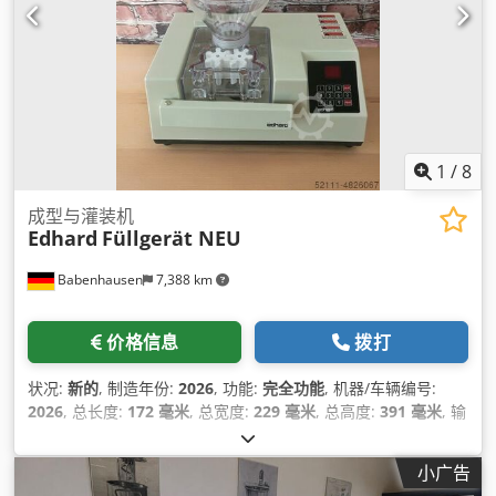
1
/
8
成型与灌装机
Edhard
Füllgerät NEU
Babenhausen
7,388 km
价格信息
拨打
状况:
新的
, 制造年份:
2026
, 功能:
完全功能
, 机器/车辆编号:
2026
, 总长度:
172 毫米
, 总宽度:
229 毫米
, 总高度:
391 毫米
, 输
入电流类型:
空调
, 输入电压:
220 V
, 保修期限:
24 个月
, DGUV
认证至:
06/2028
, 环境温度（最小）:
15 °C
,
小广告