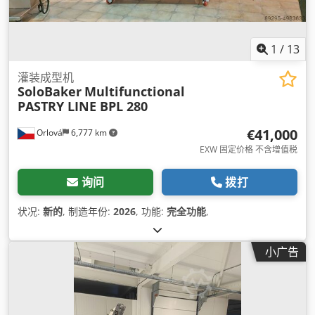
1
/
13
灌装成型机
SoloBaker
Multifunctional
PASTRY LINE BPL 280
€41,000
Orlová
6,777 km
EXW 固定价格 不含增值税
询问
拨打
状况:
新的
, 制造年份:
2026
, 功能:
完全功能
,
小广告