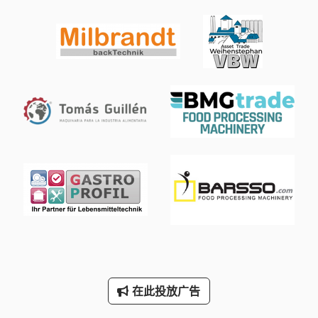
Tank
Vdf Dus 560
Wenzel Lh 54
三维 扫描 仪
手动 剪 板 机
手动 绞车
手枪
断头台
林 德 叉车
标签打印机
在此投放广告
轮式挖掘机