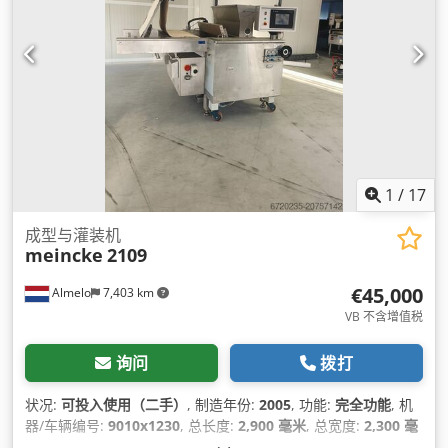
1
/
17
成型与灌装机
meincke
2109
€45,000
Almelo
7,403 km
VB 不含增值税
询问
拨打
状况:
可投入使用（二手）
, 制造年份:
2005
, 功能:
完全功能
, 机
器/车辆编号:
9010x1230
, 总长度:
2,900 毫米
, 总宽度:
2,300 毫
米
, 总高度:
1,800 毫米
, 输入电流类型:
三相
, 输入电压:
400 V
,