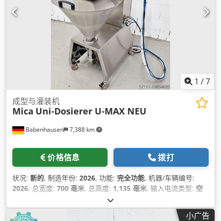
1
/
7
成型与灌装机
Mica
Uni-Dosierer U-MAX NEU
Babenhausen
7,388 km
价格信息
拨打
状况:
新的
, 制造年份:
2026
, 功能:
完全功能
, 机器/车辆编号:
2026
, 总宽度:
700 毫米
, 总高度:
1,135 毫米
, 输入电流类型:
空
调
, 输入电压:
230 V
, 保修期限:
12 个月
, 功率:
2 千瓦 (2.72 马
力)
, DGUV 认证至:
08/2028
,
小广告