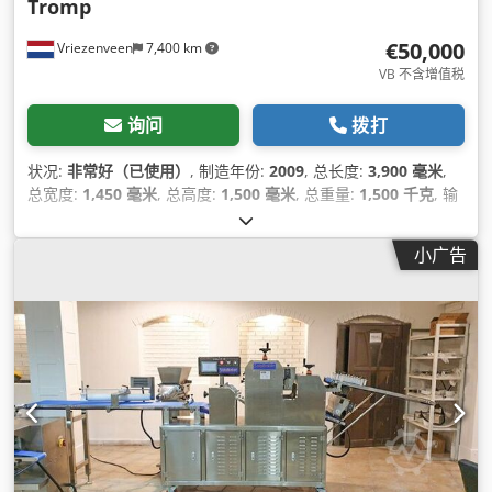
Tromp
€50,000
Vriezenveen
7,400 km
VB 不含增值税
询问
拨打
状况:
非常好（已使用）
, 制造年份:
2009
, 总长度:
3,900 毫米
,
总宽度:
1,450 毫米
, 总高度:
1,500 毫米
, 总重量:
1,500 千克
, 输
入电流类型:
三相
, 输入电压:
400 V
, 作业宽度:
600 毫米
, 设备:
铭牌可用
,
小广告