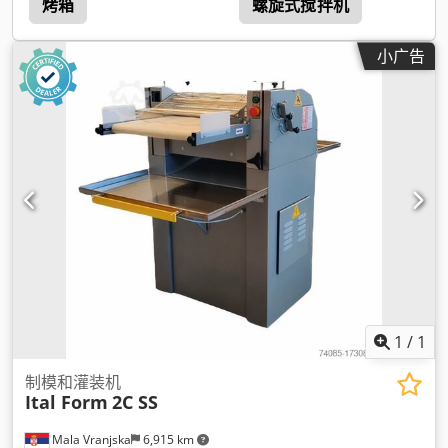
烤箱
螺旋式搅拌机
小广告
1
/
1
制模和灌装机
Ital Form
2C SS
Mala Vranjska
6,915 km