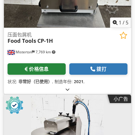
1
/
5
压面包屑机
Food Tools
CP-1H
Misterton
7,769 km
价格信息
拨打
状况:
非常好（已使用）
, 制造年份:
2021
,
小广告