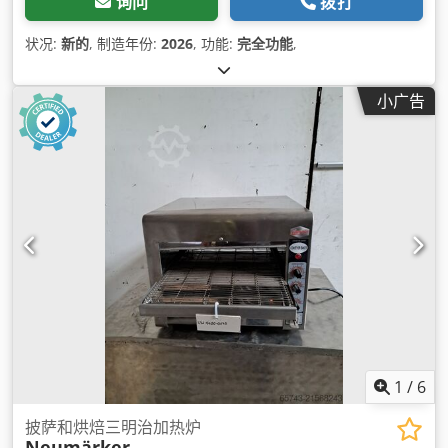
询问
拨打
状况:
新的
, 制造年份:
2026
, 功能:
完全功能
,
小广告
1
/
6
披萨和烘焙三明治加热炉
Neumärker