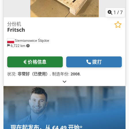
1
/
7
分份机
Fritsch
Siemianowice Śląskie
6,722 km
价格信息
拨打
状况:
非常好（已使用）
, 制造年份:
2008
,
现在起发布，从 €4.49 开始
*