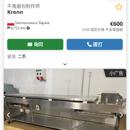
牛角面包制作师
Krenn
€600
Siemianowice Śląskie
6,722 km
EXW 固定价格 不含增值税
询问
拨打
状况:
二手
,
小广告