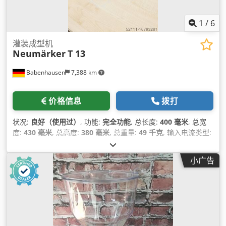
1
/
6
灌装成型机
Neumärker
T 13
Babenhausen
7,388 km
价格信息
拨打
状况:
良好（使用过）
, 功能:
完全功能
, 总长度:
400 毫米
, 总宽
度:
430 毫米
, 总高度:
380 毫米
, 总重量:
49 千克
, 输入电流类型:
空调
, 输入电压:
230 V
, 最后一次大修年份:
2024
, 产品长度（最
大）:
75 毫米
, 功率:
3 千瓦 (4.08 马力)
, 产品长度（最小）:
75
小广告
毫米
, 作业宽度:
400 毫米
, DGUV 认证至:
07/2027
, 环境温度
（最小）:
20 °C
, 环境温度（最大）:
40 °C
,