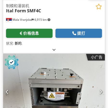
制模和灌装机
Ital Form
SMF4C
Mala Vranjska
6,915 km
价格信息
拨打
状况:
新的
,
小广告