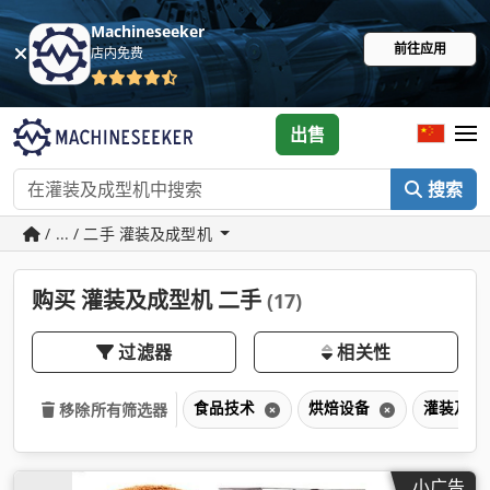
Machineseeker
前往应用
店内免费
出售
搜索
/ ... / 二手 灌装及成型机
购买 灌装及成型机 二手
(17)
过滤器
相关性
食品技术
烘焙设备
灌装及成
移除所有筛选器
小广告