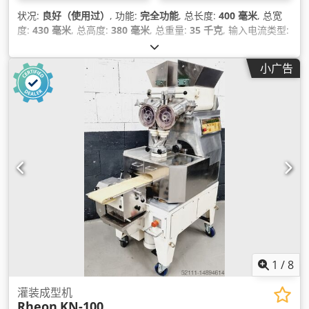
状况:
良好（使用过）
, 功能:
完全功能
, 总长度:
400 毫米
, 总宽
度:
430 毫米
, 总高度:
380 毫米
, 总重量:
35 千克
, 输入电流类型:
空调
, 输入电压:
230 V
, 保修期限:
3 个月
, 最后一次大修年份:
2024
, 产品长度（最大）:
75 毫米
, 功率:
3.2 千瓦 (4.35 马力)
,
小广告
产品长度（最小）:
75 毫米
, 作业宽度:
430 毫米
, DGUV 认证至:
08/2027
,
1
/
8
灌装成型机
Rheon
KN-100