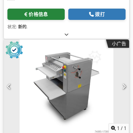
价格信息
拨打
状况:
新的
,
小广告
1
/
1