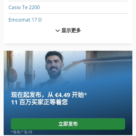
Casio Te 2200
Emcomat 17 D
显示更多
Felder Af 22
Fuw 250
Fz 0
International 434
Jungheinrich E
现在起发布，从 €4.49 开始
*
Linde
11 百万买家
正等着您
Newton 20
Roland Praktika 00
立即发布
Scania
*每条广告/月