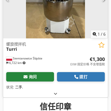
1
/
6
螺旋搅拌机
Turri
€1,300
Siemianowice Śląskie
6,722 km
EXW 固定价格 不含增值税
询问
拨打
状况:
二手
,
信任印章