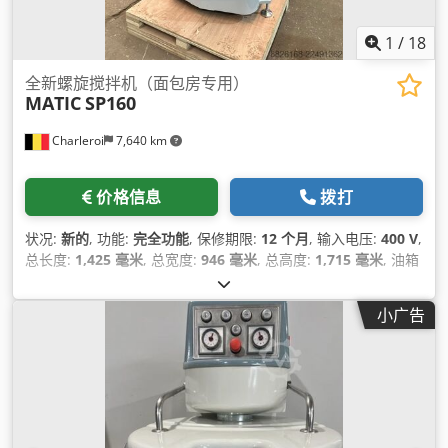
1
/
18
全新螺旋搅拌机（面包房专用）
MATIC
SP160
Charleroi
7,640 km
价格信息
拨打
状况:
新的
, 功能:
完全功能
, 保修期限:
12 个月
, 输入电压:
400 V
,
总长度:
1,425 毫米
, 总宽度:
946 毫米
, 总高度:
1,715 毫米
, 油箱
容量:
270 l
, 输入频率:
50 赫兹
, 空载重量:
925 千克
, 总重量:
925
千克
, 输入电流类型:
三相
, 功率:
15.5 千瓦 (21.07 马力)
,
小广告