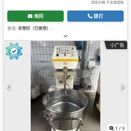
固定价格 不含增值税
询问
拨打
状况:
非常好（已使用）
,
小广告
1
/
9