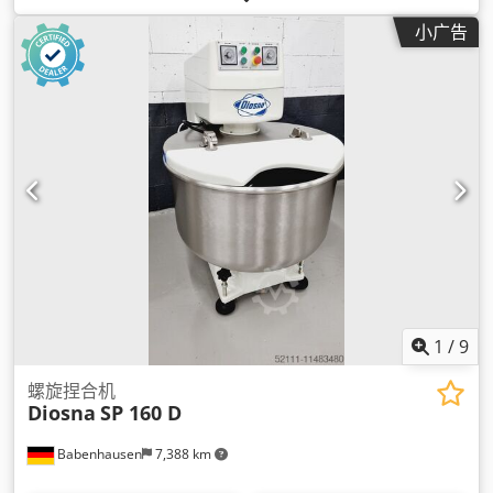
2,000 千克
, 总重量:
2,000 千克
, 输入电流类型:
三相
, 电熔断器:
小广告
63 A
,
1
/
9
螺旋捏合机
Diosna
SP 160 D
Babenhausen
7,388 km