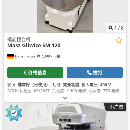
1
/
8
螺旋捏合机
Masz Gliwice
SM 120
Babenhausen
7,388 km
价格信息
拨打
状况:
非常好（已使用）
, 功能:
完全功能
, 输入电压:
400 V
,
DGUV 认证至:
09/2027
, 总长度:
1,300 毫米
, 总宽度:
775 毫米
,
总高度:
1,360 毫米
, 输入电流:
16 A
, 输入频率:
50 赫兹
, 输入电
流类型:
三相
, 功率:
6 千瓦 (8.16 马力)
, 电熔断器:
16 A
,
小广告