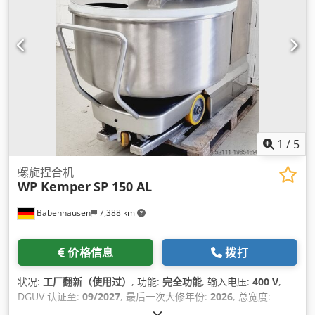
1
/
5
螺旋捏合机
WP Kemper
SP 150 AL
Babenhausen
7,388 km
价格信息
拨打
状况:
工厂翻新（使用过）
, 功能:
完全功能
, 输入电压:
400 V
,
DGUV 认证至:
09/2027
, 最后一次大修年份:
2026
, 总宽度:
1,200 毫米
, 总高度:
1,300 毫米
, 输入频率:
50 赫兹
, 空载重量: