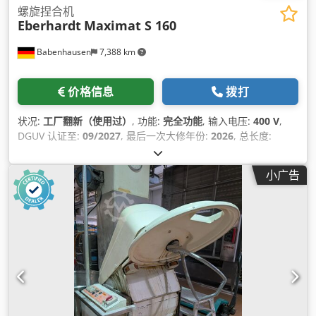
螺旋捏合机
Eberhardt
Maximat S 160
Babenhausen
7,388 km
价格信息
拨打
状况:
工厂翻新（使用过）
, 功能:
完全功能
, 输入电压:
400 V
,
DGUV 认证至:
09/2027
, 最后一次大修年份:
2026
, 总长度:
1,270 毫米
, 总宽度:
1,000 毫米
, 总高度:
1,380 毫米
, 输入频率:
50 赫兹
, 总重量:
400 千克
, 输入电流类型:
三相
, 功率:
8.5 千瓦
小广告
(11.56 马力)
, 电熔断器:
32 A
,