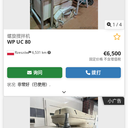
1
/
4
螺旋搅拌机
WP
UC 80
€6,500
Rzeszów
6,531 km
固定价格 不含增值税
询问
拨打
状况:
非常好（已使用）
,
小广告