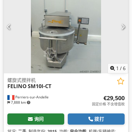
1
/
6
螺旋式搅拌机
FELINO
SM10I-CT
€29,500
Perriers-sur-Andelle
7,888 km
固定价格 不含增值税
询问
拨打
状况:
二手
, 制造年份:
2015
, 功能:
完全功能
, 机器/车辆编号: