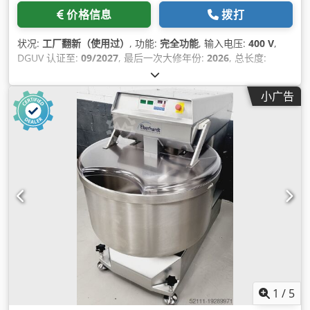
价格信息
拨打
状况:
工厂翻新（使用过）
, 功能:
完全功能
, 输入电压:
400 V
,
DGUV 认证至:
09/2027
, 最后一次大修年份:
2026
, 总长度:
1,175 毫米
, 总宽度:
950 毫米
, 总高度:
1,380 毫米
, 输入频率:
50
赫兹
, 输入电流类型:
三相
, 功率:
11 千瓦 (14.96 马力)
, 电熔断器:
小广告
32 A
,
1
/
5