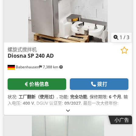
1
/
3
螺旋式搅拌机
Diosna
SP 240 AD
Babenhausen
7,388 km
价格信息
拨打
状况:
工厂翻新（使用过）
, 功能:
完全功能
, 保修期限:
6 个月
, 输
入电压:
400 V
, DGUV 认证至:
09/2027
, 最后一次大修年份:
2026
, 输入频率:
50 赫兹
, 空载重量:
1,500 千克
, 总重量:
1,500
千克
, 输入电流类型:
三相
, 电熔断器:
32 A
,
小广告