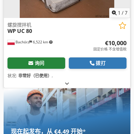
1
/
7
螺旋搅拌机
WP
UC 80
€10,000
Bachórz
6,522 km
固定价格 不含增值税
询问
拨打
状况:
非常好（已使用）
,
现在起发布，从 €4.49 开始
*