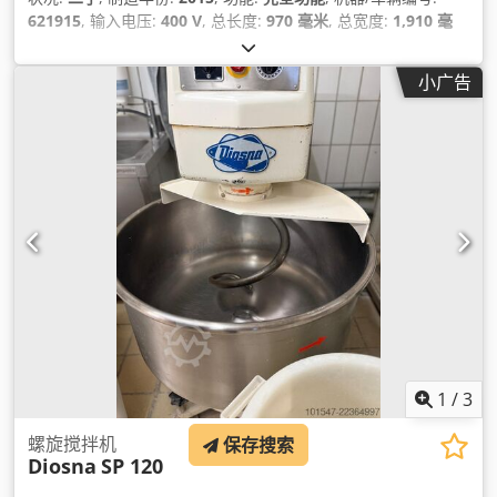
621915
, 输入电压:
400 V
, 总长度:
970 毫米
, 总宽度:
1,910 毫
米
, 总高度:
1,430 毫米
, 输入电流:
22 A
, 输入频率:
50 赫兹
, 空载
重量:
1,055 千克
, 总重量:
1,347 千克
, 输入电流类型:
三相
, 功率:
小广告
12.1 千瓦 (16.45 马力)
,
1
/
3
螺旋搅拌机
保存搜索
Diosna
SP 120