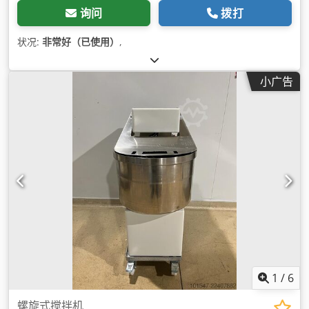
询问
拨打
状况:
非常好（已使用）
,
小广告
1
/
6
螺旋式搅拌机