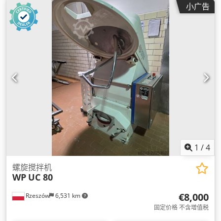
小广告
1
/
4
螺旋搅拌机
WP
UC 80
€8,000
Rzeszów
6,531 km
固定价格 不含增值税