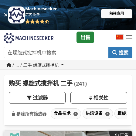
Machineseeker
前往应用
店内免费
出售
搜索
/ ... / 二手 螺旋式搅拌机
购买 螺旋式搅拌机 二手
(241)
过滤器
相关性
食品技术
烘焙设备
螺旋式搅
移除所有筛选器
小广告