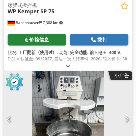
螺旋式搅拌机
WP Kemper
SP 75
Babenhausen
7,388 km
价格信息
拨打
状况:
工厂翻新（使用过）
, 功能:
完全功能
, 输入电压:
400 V
,
DGUV 认证至:
09/2027
, 最后一次大修年份:
2026
, 输入频率:
50
赫兹
, 空载重量:
540 千克
, 总重量:
540 千克
, 输入电流类型:
三
相
, 电熔断器:
32 A
,
小广告