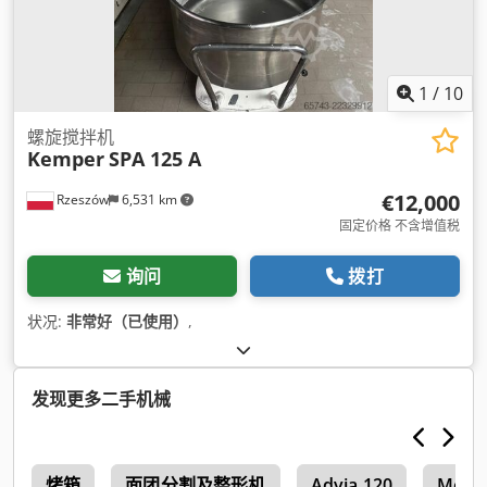
1
/
10
螺旋搅拌机
Kemper
SPA 125 A
€12,000
Rzeszów
6,531 km
固定价格 不含增值税
询问
拨打
状况:
非常好（已使用）
,
发现更多二手机械
烤箱
面团分割及整形机
Advia 120
Mccor