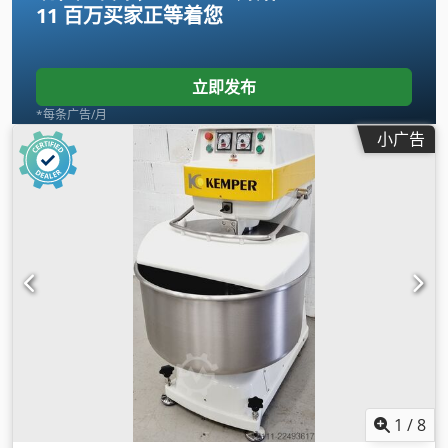
11 百万买家
正等着您
立即发布
*每条广告/月
小广告
1
/
8