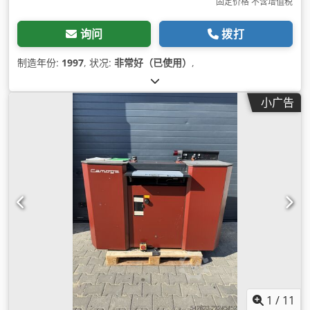
固定价格 不含增值税
询问
拨打
制造年份:
1997
, 状况:
非常好（已使用）
,
小广告
1
/
11