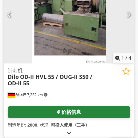
1
/
4
针刺机
Dilo
OD-II HVL 55 / OUG-II S50 /
OD-II 55
德国
7,232 km
价格信息
制造年份:
2000
, 状况:
可投入使用（二手）
,