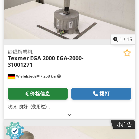
1
/
15
纱线解卷机
Texmer
EGA 2000 EGA-2000-
31001271
Wiefelstede
7,268 km
价格信息
拨打
状况:
良好（使用过）
,
小广告