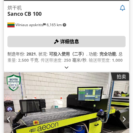
烘干机
Sanco
CB 100
Vilniaus apskritis
6,165 km
详细信息
制造年份:
2021
, 状况:
可投入使用（二手）
, 功能:
完全功能
, 总
重量:
2,500 千克
, 传送带速度:
250 毫米/秒
, 输送带宽度:
1,000
毫米
, 温度:
200 °C
, 机器/车辆编号:
ST0403
, 生产能力:
240 单
位/小时
,
拍卖