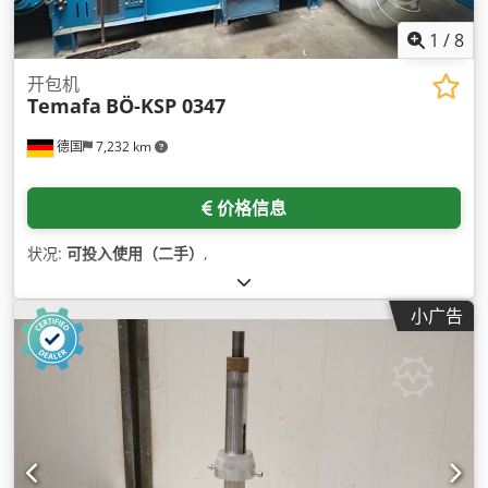
1
/
8
开包机
Temafa
BÖ-KSP 0347
德国
7,232 km
价格信息
状况:
可投入使用（二手）
,
小广告