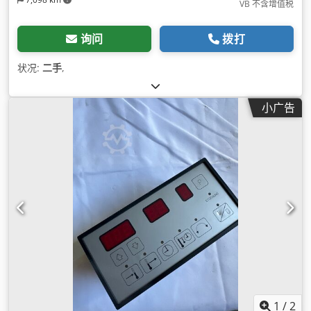
VB 不含增值税
询问
拨打
状况:
二手
,
小广告
1
/
2