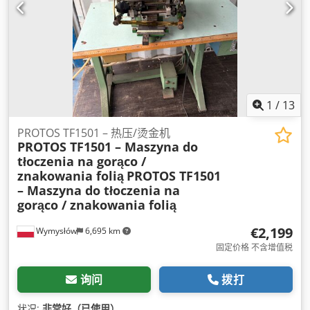
1
/
13
PROTOS TF1501 – 热压/烫金机
PROTOS TF1501 – Maszyna do
tłoczenia na gorąco /
znakowania folią
PROTOS TF1501
– Maszyna do tłoczenia na
gorąco / znakowania folią
€2,199
Wymysłów
6,695 km
固定价格 不含增值税
询问
拨打
状况:
非常好（已使用）
,