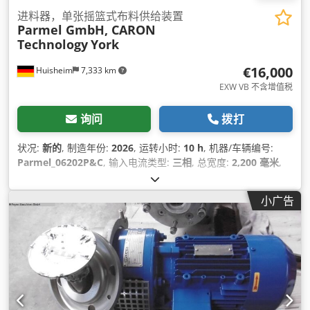
进料器，单张摇篮式布料供给装置
Parmel GmbH, CARON
Technology
York
€16,000
Huisheim
7,333 km
EXW VB 不含增值税
询问
拨打
状况:
新的
, 制造年份:
2026
, 运转小时:
10 h
, 机器/车辆编号:
Parmel_06202P&C
, 输入电流类型:
三相
, 总宽度:
2,200 毫米
,
输入电压:
400 V
, 作业宽度:
1,600 毫米
,
小广告