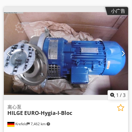
小广告
1
/
3
离心泵
HILGE
EURO-Hygia-I-Bloc
Krefeld
7,462 km