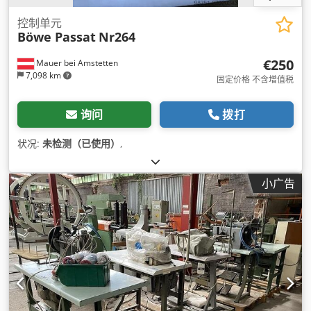
控制单元
Böwe Passat
Nr264
€250
Mauer bei Amstetten
7,098 km
固定价格 不含增值税
询问
拨打
状况:
未检测（已使用）
,
小广告