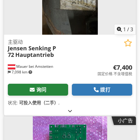
1
/
3
主驱动
Jensen Senking P
72
Hauptantrieb
€7,400
Mauer bei Amstetten
7,098 km
固定价格 不含增值税
询问
拨打
状况:
可投入使用（二手）
,
小广告