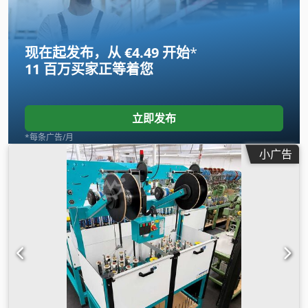
现在起发布，从 €4.49 开始
*
11 百万买家
正等着您
立即发布
*每条广告/月
小广告