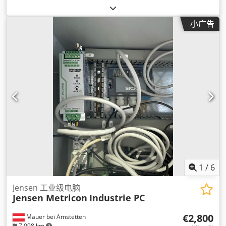
小广告
1
/
6
Jensen 工业级电脑
Jensen Metricon
Industrie PC
€2,800
Mauer bei Amstetten
7,098 km