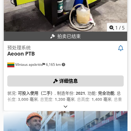
1
/
5
拍卖已结束
预处理系统
Aeoon
PTB
Vilniaus apskritis
6,165 km
详细信息
状况:
可投入使用（二手）
, 制造年份:
2021
, 功能:
完全功能
, 总
长度:
3,000 毫米
, 总宽度:
1,200 毫米
, 总高度:
1,400 毫米
, 总重
量:
250 千克
,