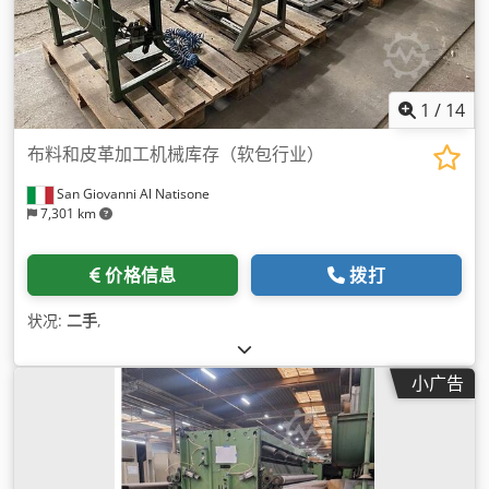
1
/
14
布料和皮革加工机械库存（软包行业）
San Giovanni Al Natisone
7,301 km
价格信息
拨打
状况:
二手
,
小广告