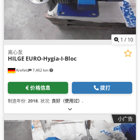
1
/
10
离心泵
HILGE
EURO-Hygia-I-Bloc
Krefeld
7,462 km
价格信息
拨打
制造年份:
2018
, 状况:
良好（使用过）
,
小广告