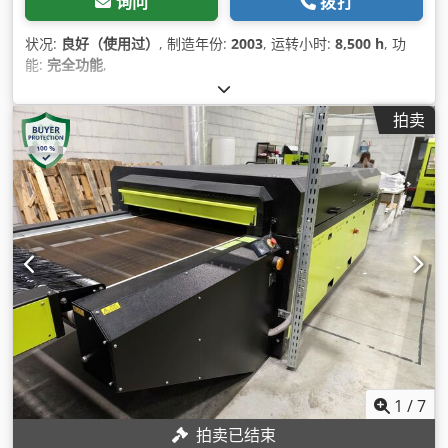
询问
拨打
状况:
良好（使用过）
, 制造年份:
2003
, 运转小时:
8,500 h
, 功
能:
完全功能
,
拍卖
1
/
7
拍卖已结束