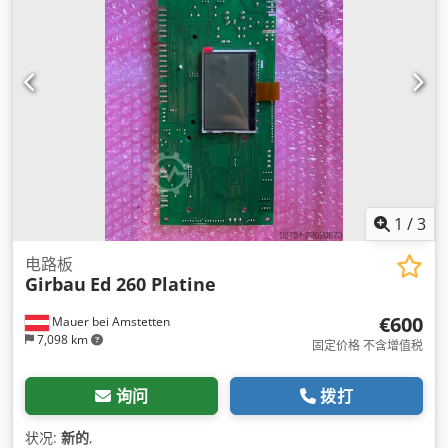
1
/
3
电路板
Girbau
Ed 260 Platine
€600
Mauer bei Amstetten
7,098 km
固定价格 不含增值税
询问
拨打
状况:
新的
,