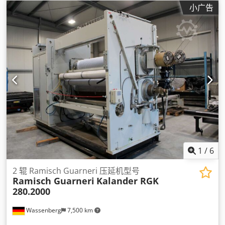
小广告
1
/
6
2 辊 Ramisch Guarneri 压延机型号
Ramisch Guarneri
Kalander RGK
280.2000
Wassenberg
7,500 km