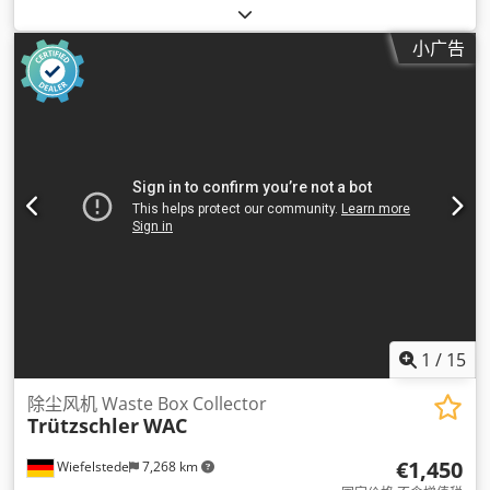
小广告
1
/
15
除尘风机 Waste Box Collector
Trützschler
WAC
€1,450
Wiefelstede
7,268 km