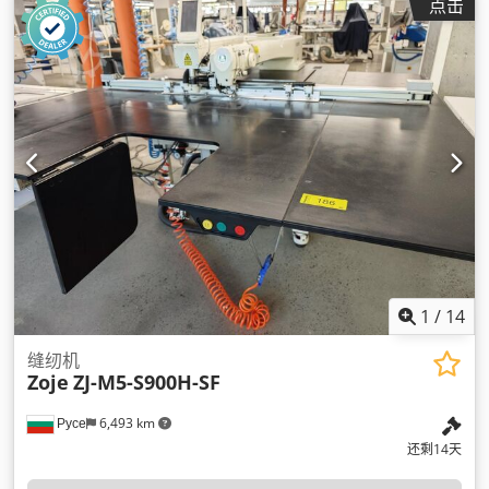
点击
1
/
14
缝纫机
Zoje
ZJ-M5-S900H-SF
Русе
6,493 km
还剩14天