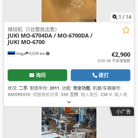
1
/
14
缝纫机（5台整批出售）
JUKI
MO-6704DA / MO-6700DA /
JUKI MO-6700
€2,900
Valga
6,039 km
EXW VB 不含增值税
询问
拨打
状况:
二手
, 制造年份:
2011
, 功能:
完全功能
, 机器/车辆编号:
8MORE010
, 伺服电机功率:
550 瓦特
, 输入电压:
230 V
, 输入电
流类型:
空调
, 气动连接:
6 横杆
, 压缩空气连接:
6 横杆
,
小广告