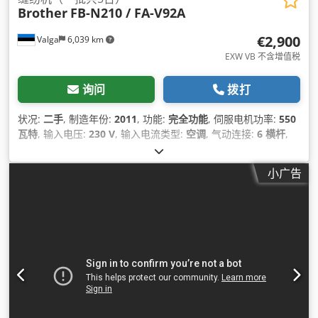
Brother
FB-N210 / FA-V92A
€2,900
Valga
6,039 km
EXW VB 不含增值税
询问
拨打
状况:
二手
, 制造年份:
2011
, 功能:
完全功能
, 伺服电机功率:
550
瓦特
, 输入电压:
230 V
, 输入电流类型:
空调
, 气动连接:
6 横杆
,
压缩空气连接:
6 横杆
,
小广告