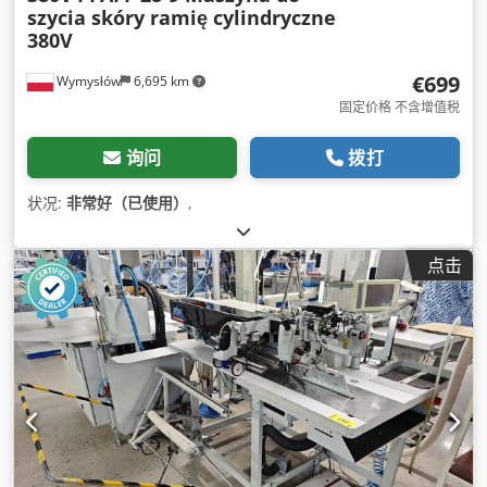
szycia skóry ramię cylindryczne
380V
€699
Wymysłów
6,695 km
固定价格 不含增值税
询问
拨打
状况:
非常好（已使用）
,
点击