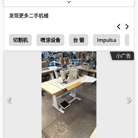
间隙:
261 毫米
, 输入电流类型:
空调
, 喉深:
130 毫米
, 气动连接:
6 横杆
,
发现更多二手机械
切割机
喷涂设备
台 锯
Impulsa
Pete
小广告