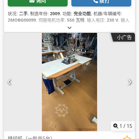
询问
拨打
状况:
二手
, 制造年份:
2009
, 功能:
完全功能
, 机器/车辆编号:
2MOBG00099
, 伺服电机功率:
550 瓦特
, 输入电压:
230 V
, 输入
电流类型:
空调
, 气动连接:
6 横杆
, 压缩空气连接:
6 横杆
,
小广告
1
/
15
缝纫机（一批共5台）