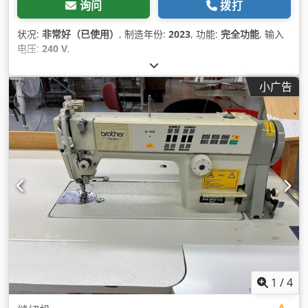
询问
拨打
状况:
非常好（已使用）
, 制造年份:
2023
, 功能:
完全功能
, 输入
电压:
240 V
,
小广告
1
/
4