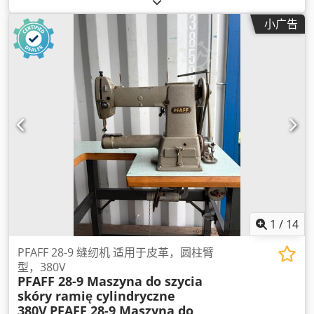
小广告
1
/
14
PFAFF 28-9 缝纫机 适用于皮革，圆柱臂
型，380V
PFAFF 28-9 Maszyna do szycia
skóry ramię cylindryczne
380V
PFAFF 28-9 Maszyna do