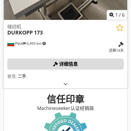
1
/
6
缝纫机
DURKOPP
173
Русе
6,493 km
还剩14天
详细信息
状况:
二手
,
信任印章
Machineseeker认证经销商