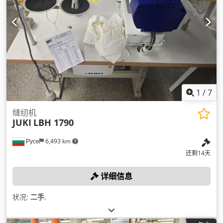
1
/
7
缝纫机
JUKI
LBH 1790
Русе
6,493 km
还剩14天
详细信息
状况:
二手
,