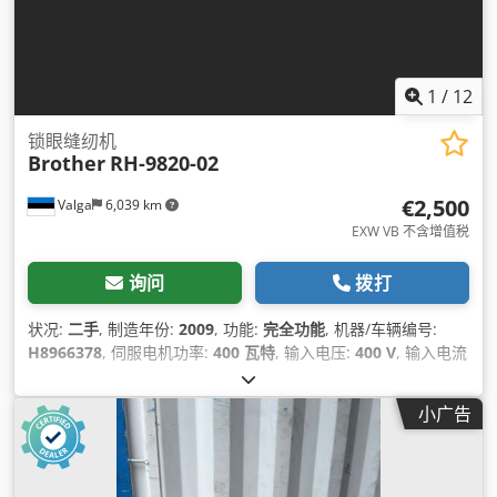
1
/
12
锁眼缝纫机
Brother
RH-9820-02
€2,500
Valga
6,039 km
EXW VB 不含增值税
询问
拨打
状况:
二手
, 制造年份:
2009
, 功能:
完全功能
, 机器/车辆编号:
H8966378
, 伺服电机功率:
400 瓦特
, 输入电压:
400 V
, 输入电流
类型:
三相
, 气动连接:
6 横杆
, 压缩空气连接:
6 横杆
,
小广告