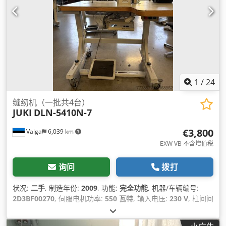
1
/
24
缝纫机（一批共4台）
JUKI
DLN-5410N-7
€3,800
Valga
6,039 km
EXW VB 不含增值税
询问
拨打
状况:
二手
, 制造年份:
2009
, 功能:
完全功能
, 机器/车辆编号:
2D3BF00270
, 伺服电机功率:
550 瓦特
, 输入电压:
230 V
, 柱间间
隙:
262 毫米
, 输入电流类型:
空调
, 喉深:
130 毫米
, 气动连接:
6
横杆
,