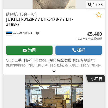
1
/
33
缝纫机（6台一批）
JUKI
LH-3128-7 / LH-3178-7 / LH-
3188-7
€5,400
Valga
6,039 km
EXW VB 不含增值税
询问
拨打
状况:
二手
, 制造年份:
2008
, 功能:
完全功能
, 机器/车辆编号:
3L3YF03390
, 伺服电机功率:
550 瓦特
, 输入电压:
230 V
, 柱间间
隙:
262 毫米
, 输入电流类型:
空调
, 喉深:
130 毫米
, 气动连接:
6
横杆
,
小广告