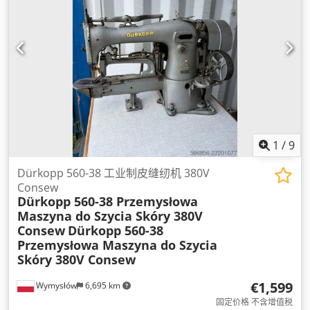
1
/
9
Dürkopp 560-38 工业制皮缝纫机 380V
Consew
Dürkopp 560-38 Przemysłowa
Maszyna do Szycia Skóry 380V
Consew
Dürkopp 560-38
Przemysłowa Maszyna do Szycia
Skóry 380V Consew
€1,599
Wymysłów
6,695 km
固定价格 不含增值税