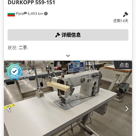
DURKOPP
559-151
Русе
6,493 km
还剩14天
详细信息
状况:
二手
,
点击