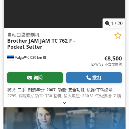
1
/
20
自动口袋缝制机
Brother JAM
JAM TC 762 F -
Pocket Setter
€8,500
Valga
6,039 km
EXW VB 不含增值税
询问
拨打
状况:
二手
, 制造年份:
2007
, 功能:
完全功能
, 机器/车辆编号:
2795
, 伺服电机功率:
750 瓦特
, 输入电压:
230 V
, 气动连接:
7 横
杆
,