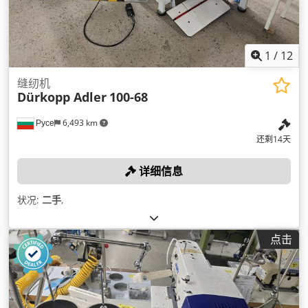
1
/
12
缝纫机
Dürkopp Adler
100-68
Русе
6,493 km
还剩14天
详细信息
状况:
二手
,
点击