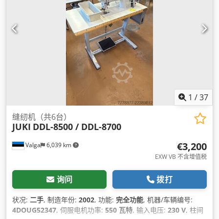
1
/
37
缝纫机（共6台）
JUKI
DDL-8500 / DDL-8700
€3,200
Valga
6,039 km
EXW VB 不含增值税
询问
拨打
状况:
二手
, 制造年份:
2002
, 功能:
完全功能
, 机器/车辆编号:
4DOUG52347
, 伺服电机功率:
550 瓦特
, 输入电压:
230 V
, 柱间