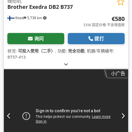
缝纫机
Brother
Exedra DB2 B737
€580
Kitee
5,738 km
EXW 固定价格 不含增值税
询问
拨打
状况:
可投入使用（二手）
, 功能:
完全功能
, 机器/车辆编号:
B737-413
,
小广告