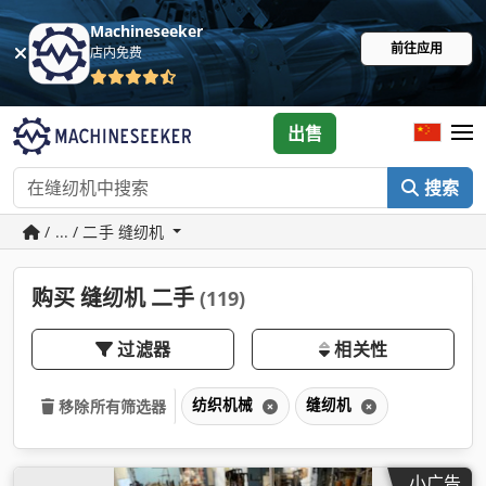
Machineseeker
前往应用
店内免费
出售
搜索
/ ... / 二手 缝纫机
购买 缝纫机 二手
(119)
过滤器
相关性
纺织机械
缝纫机
移除所有筛选器
小广告