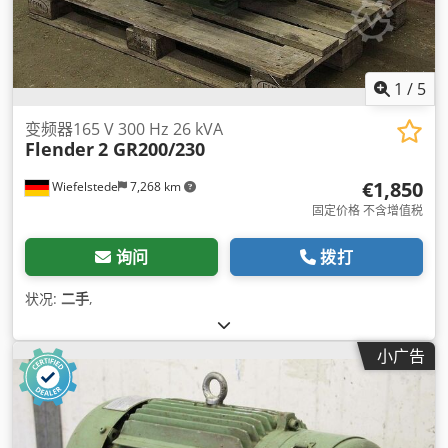
1
/
5
变频器165 V 300 Hz 26 kVA
Flender
2 GR200/230
€1,850
Wiefelstede
7,268 km
固定价格 不含增值税
询问
拨打
状况:
二手
,
小广告