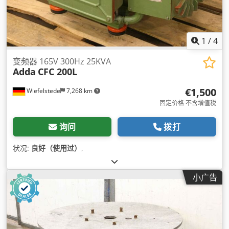
1
/
4
变频器 165V 300Hz 25KVA
Adda
CFC 200L
€1,500
Wiefelstede
7,268 km
固定价格 不含增值税
询问
拨打
状况:
良好（使用过）
,
小广告