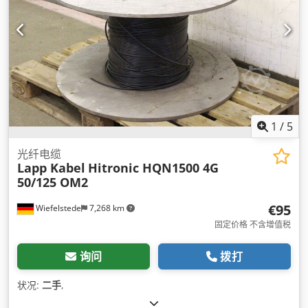
1
/
5
光纤电缆
Lapp Kabel
Hitronic HQN1500 4G
50/125 OM2
€95
Wiefelstede
7,268 km
固定价格 不含增值税
询问
拨打
状况:
二手
,