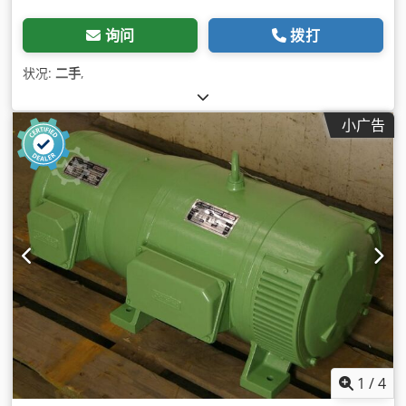
询问
拨打
状况:
二手
,
小广告
1
/
4