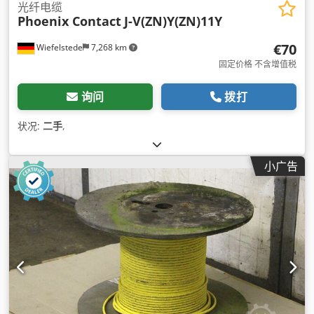
光纤电缆
Phoenix Contact
J-V(ZN)Y(ZN)11Y
€70
Wiefelstede
7,268 km
固定价格 不含增值税
询问
拨打
状况:
二手
,
小广告