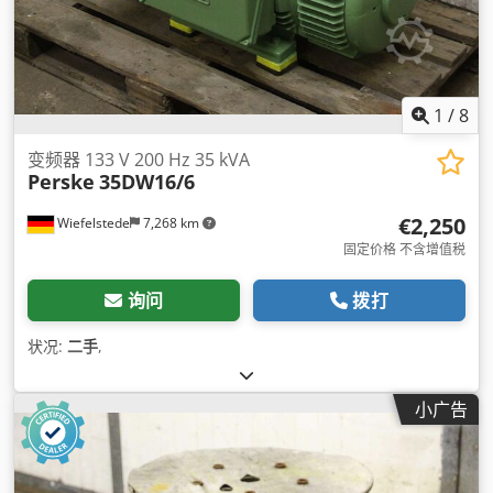
1
/
8
变频器 133 V 200 Hz 35 kVA
Perske
35DW16/6
€2,250
Wiefelstede
7,268 km
固定价格 不含增值税
询问
拨打
状况:
二手
,
小广告