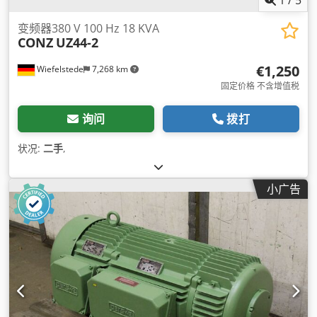
1
/
5
变频器380 V 100 Hz 18 KVA
CONZ
UZ44-2
€1,250
Wiefelstede
7,268 km
固定价格 不含增值税
询问
拨打
状况:
二手
,
小广告