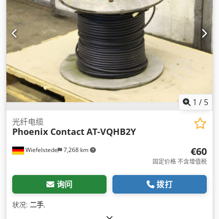
1
/
5
光纤电缆
Phoenix Contact
AT-VQHB2Y
€60
Wiefelstede
7,268 km
固定价格 不含增值税
询问
拨打
状况:
二手
,