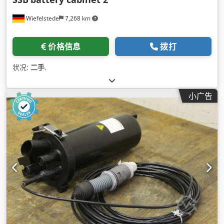
Wiefelstede
7,268 km
价格信息
拨打
状况:
二手
,
小广告