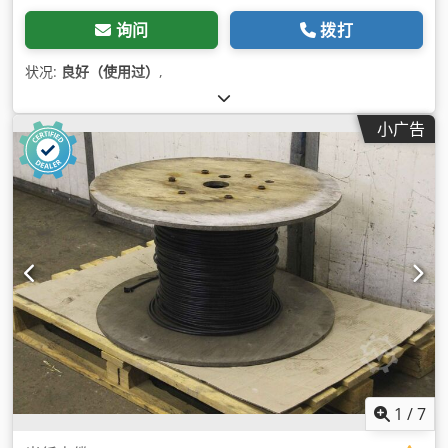
询问
拨打
状况:
良好（使用过）
,
小广告
1
/
7