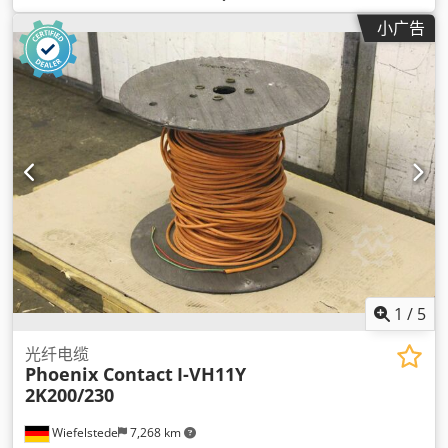
小广告
1
/
5
光纤电缆
Phoenix Contact
I-VH11Y
2K200/230
Wiefelstede
7,268 km