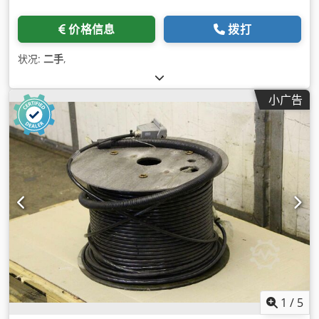
价格信息
拨打
状况:
二手
,
小广告
1
/
5