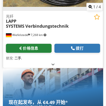
1
/
4
光纤
LAPP
SYSTEMS
Verbindungstechnik
Wiefelstede
7,268 km
价格信息
拨打
状况:
二手
,
现在起发布，从 €4.49 开始
*