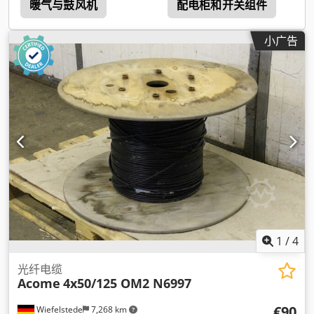
暖气与鼓风机
配电柜和开关组件
小广告
1
/
4
光纤电缆
Acome
4x50/125 OM2 N6997
€90
Wiefelstede
7,268 km