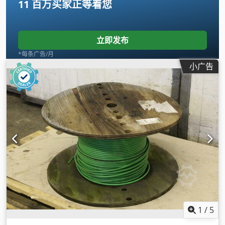
11 百万买家
正等着您
立即发布
*每条广告/月
小广告
1
/
5