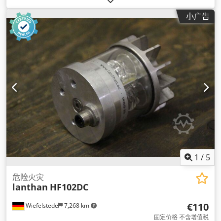
小广告
1
/
5
危险火灾
lanthan
HF102DC
€110
Wiefelstede
7,268 km
固定价格 不含增值税