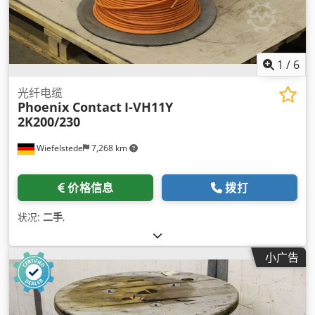
1
/
6
光纤电缆
Phoenix Contact
I-VH11Y
2K200/230
Wiefelstede
7,268 km
价格信息
拨打
状况:
二手
,
小广告