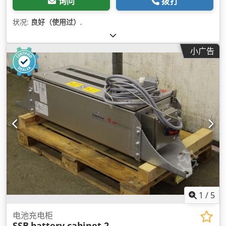
询问
拨打
状况:
良好（使用过）
,
小广告
1
/
5
电池充电柜
SSB
battery cabinet 2