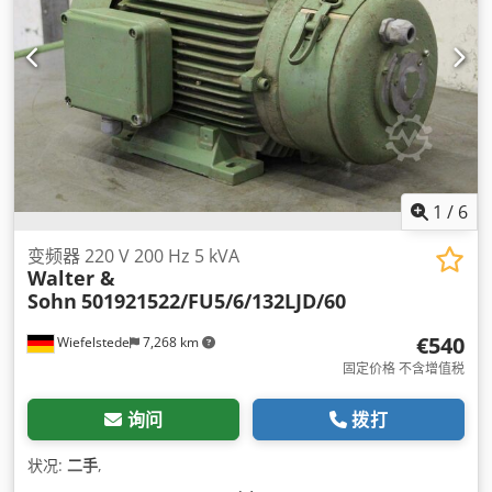
1
/
6
变频器 220 V 200 Hz 5 kVA
Walter &
Sohn
501921522/FU5/6/132LJD/60
€540
Wiefelstede
7,268 km
固定价格 不含增值税
询问
拨打
状况:
二手
,