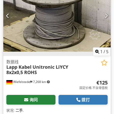
1
/
5
数据线
Lapp Kabel
Unitronic LiYCY
8x2x0,5 ROHS
€125
Wiefelstede
7,268 km
固定价格 不含增值税
询问
拨打
状况:
二手
,