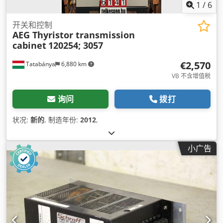
1
/
6
开关和控制
AEG Thyristor transmission
cabinet
120254; 3057
€2,570
Tatabánya
6,880 km
VB 不含增值税
询问
拨打
状况:
新的
, 制造年份:
2012
,
小广告