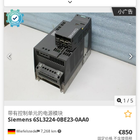
小广告
1
/
5
带有控制单元的电源模块
Siemens
6SL3224-0BE23-0AA0
€850
Wiefelstede
7,268 km
固定价格 不含增值税