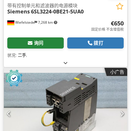
带有控制单元和滤波器的电源模块
Siemens
6SL3224-0BE21-5UA0
€650
Wiefelstede
7,268 km
固定价格 不含增值税
询问
拨打
状况:
二手
,
小广告