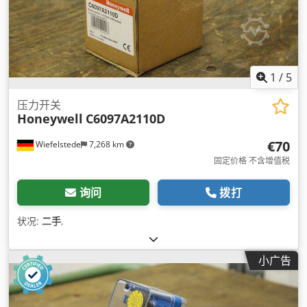
1
/
5
压力开关
Honeywell
C6097A2110D
€70
Wiefelstede
7,268 km
固定价格 不含增值税
询问
拨打
状况:
二手
,
小广告