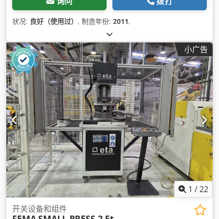
询问
拨打
状况:
良好（使用过）
, 制造年份:
2011
,
小广告
1
/
22
开关设备和组件
FEMA
SMALL PRESS 2,5t