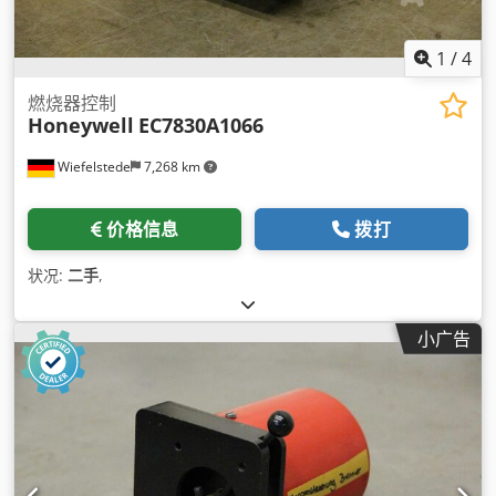
1
/
4
燃烧器控制
Honeywell
EC7830A1066
Wiefelstede
7,268 km
价格信息
拨打
状况:
二手
,
小广告