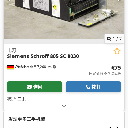
1
/
7
电源
Siemens Schroff
805 SC 8030
€75
Wiefelstede
7,268 km
固定价格 不含增值税
询问
拨打
状况:
二手
,
发现更多二手机械