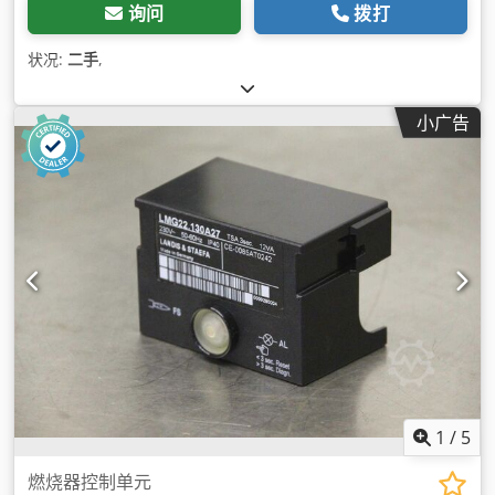
询问
拨打
状况:
二手
,
小广告
1
/
5
燃烧器控制单元