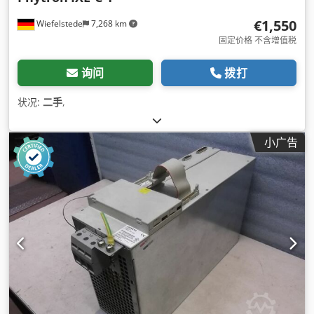
€1,550
Wiefelstede
7,268 km
固定价格 不含增值税
询问
拨打
状况:
二手
,
小广告