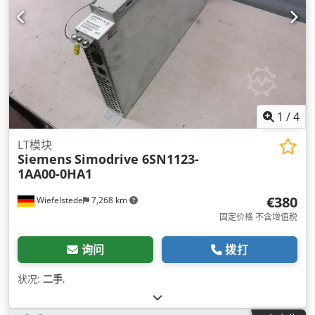
1
/
4
LT模块
Siemens
Simodrive 6SN1123-
1AA00-0HA1
€380
Wiefelstede
7,268 km
固定价格 不含增值税
询问
拨打
状况:
二手
,