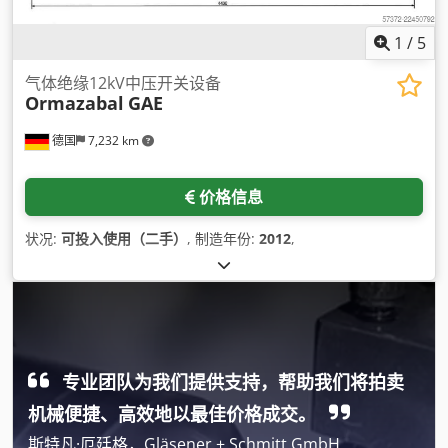
1
/
5
气体绝缘12kV中压开关设备
Ormazabal
GAE
德国
7,232 km
价格信息
状况:
可投入使用（二手）
, 制造年份:
2012
,
专业团队为我们提供支持，帮助我们将拍卖
机械便捷、高效地以最佳价格成交。
斯特凡·厄廷格，Gläsener + Schmitt GmbH