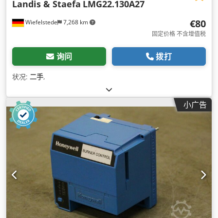
Landis & Staefa
LMG22.130A27
€80
Wiefelstede
7,268 km
固定价格 不含增值税
询问
拨打
状况:
二手
,
小广告