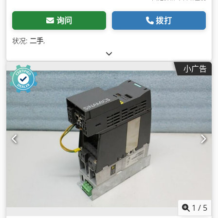
询问
拨打
状况:
二手
,
小广告
1
/
5