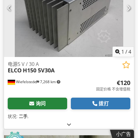
1
/
4
电源5 V / 30 A
ELCO
H150 5V30A
€120
Wiefelstede
7,268 km
固定价格 不含增值税
询问
拨打
状况:
二手
,
小广告