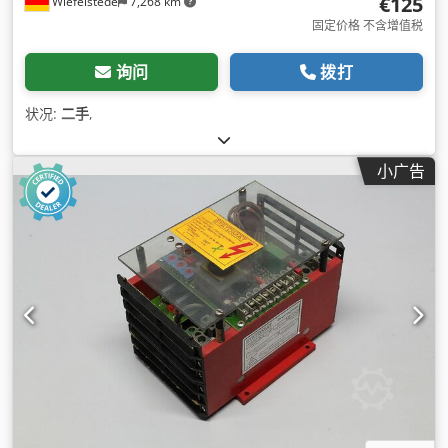
€125
Wiefelstede
7,268 km
固定价格 不含增值税
询问
拨打
状况:
二手
,
小广告