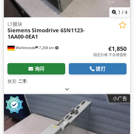
1
/
4
LT模块
Siemens
Simodrive 6SN1123-
1AA00-0EA1
€1,850
Wiefelstede
7,268 km
固定价格 不含增值税
询问
拨打
状况:
二手
,
小广告