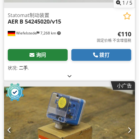
1
/
5
Statomat制动装置
AER
B 54245020/v15
€110
Wiefelstede
7,268 km
固定价格 不含增值税
询问
拨打
状况:
二手
,
小广告