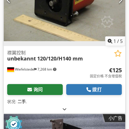
1
/
5
襟翼控制
unbekannt
120/120/H140 mm
€125
Wiefelstede
7,268 km
固定价格 不含增值税
询问
拨打
状况:
二手
,
小广告