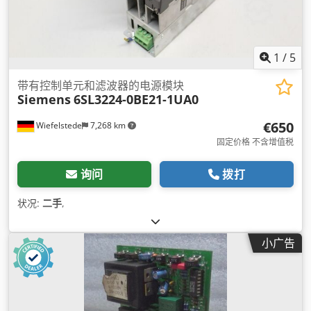
1
/
5
带有控制单元和滤波器的电源模块
Siemens
6SL3224-0BE21-1UA0
€650
Wiefelstede
7,268 km
固定价格 不含增值税
询问
拨打
状况:
二手
,
小广告