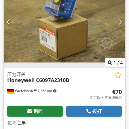
1
/
4
压力开关
Honeywell
C6097A2310D
€70
Wiefelstede
7,268 km
固定价格 不含增值税
询问
拨打
状况:
二手
,