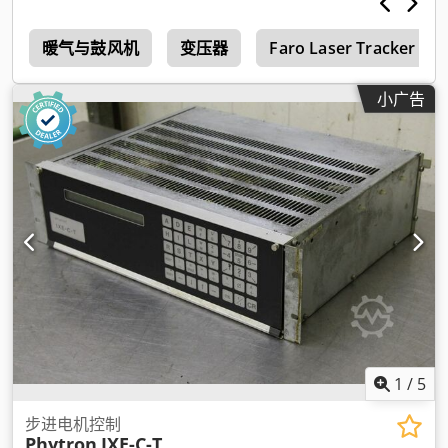
5
暖气与鼓风机
变压器
Faro Laser Tracker
小广告
1
/
5
步进电机控制
Phytron
IXE-C-T