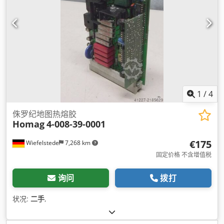
1
/
4
侏罗纪地图热熔胶
Homag
4-008-39-0001
€175
Wiefelstede
7,268 km
固定价格 不含增值税
询问
拨打
状况:
二手
,