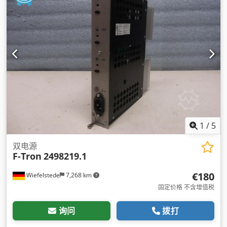
1
/
5
双电源
F-Tron
2498219.1
€180
Wiefelstede
7,268 km
固定价格 不含增值税
询问
拨打