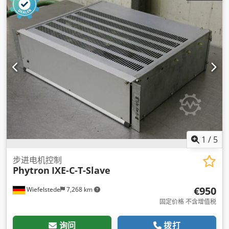
1
/
5
步进电机控制
Phytron
IXE-C-T-Slave
€950
Wiefelstede
7,268 km
固定价格 不含增值税
询问
拨打