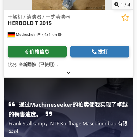
1
/
4
干燥机 / 清洁器 / 干式清洁器
HERBOLD
T 2015
Meckesheim
7,431 km
价格信息
拨打
状况:
全新翻修（已使用）
,
通过Machineseeker的拍卖使我实现了卓越
的销售速度。
Frank Stallkamp，NTF Korfhage Maschinenbau 有限
公司