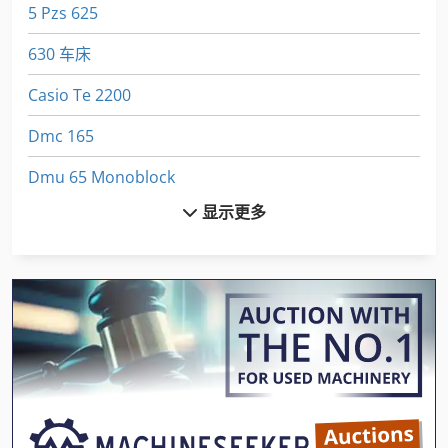
5 Pzs 625
630 车床
Casio Te 2200
Dmc 165
Dmu 65 Monoblock
显示更多
Emcomat 17 D
Euclid R 35
Felder Af 22
Fuw 250
Fz 0
Gildemeister Ct 20