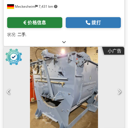
Meckesheim
7,431 km
价格信息
拨打
状况:
二手
,
小广告