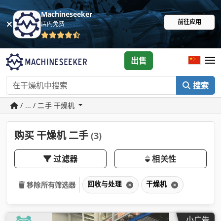
Machineseeker
前往应用
店内免费
出售
搜索
/ ... / 二手 干燥机
购买 干燥机 二手
(3)
过滤器
相关性
回收与处理
干燥机
移除所有筛选器
小广告