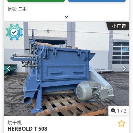
状况:
二手
,
小广告
1
/
2
烘干机
HERBOLD
T 508