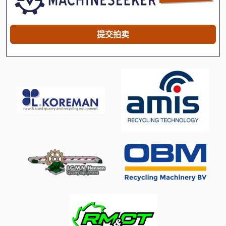
Index B 60
International 434
提交拍卖
Linde
Newton 20
Pruner King
Tank
Vdf Dus 560
手动 剪 板 机
手动 绞车
手枪
断头台