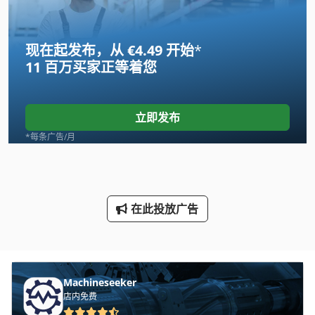
International 434
现在起发布，从 €4.49 开始
*
Linde
11 百万买家
正等着您
Newton 20
Scania
立即发布
Tank
*每条广告/月
Transmig 400
Vdf Dus 560
在此投放广告
Wenzel Lh 54
三维 扫描 仪
手动 剪 板 机
Machineseeker
店内免费
手动 绞车