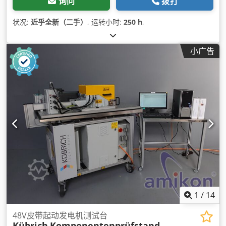
询问
拨打
状况:
近乎全新（二手）
, 运转小时:
250 h
,
小广告
1
/
14
48V皮带起动发电机测试台
Kübrich
Komponentenprüfstand