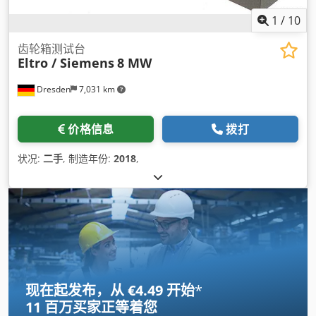
1
/
10
齿轮箱测试台
Eltro / Siemens
8 MW
Dresden
7,031 km
价格信息
拨打
状况:
二手
, 制造年份:
2018
,
现在起发布，从 €4.49 开始
*
11 百万买家
正等着您