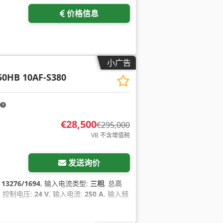
价格信息
小广告
50HB 10AF-S380
€28,500
€295,000
VB 不含增值税
发送询价
:
13276/1694
, 输入电流类型:
三相
, 总高
, 控制电压:
24 V
, 输入电流:
250 A
, 输入频