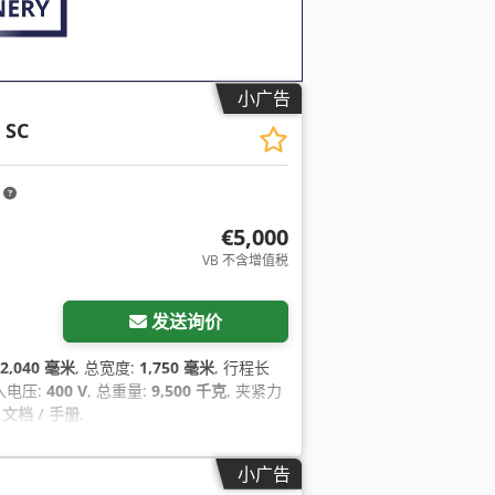
小广告
 SC
m
€5,000
VB 不含增值税
发送询价
2,040 毫米
, 总宽度:
1,750 毫米
, 行程长
输入电压:
400 V
, 总重量:
9,500 千克
, 夹紧力
:
文档 / 手册
,
小广告