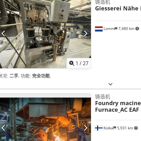
铸造机
Giesserei Nähe
Lomm
7,480 km
1
/
27
状况:
二手
, 功能:
完全功能
,
铸造机
Foundry macine
Furnace_AC EAF 
Kotka
5,931 km