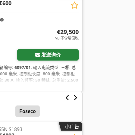
E600
€29,500
VB 不含增值税
发送询价
车辆编号:
6097/01
, 输入电流类型:
三相
, 总
,000 毫米
, 控制柜长度:
800 毫米
, 控制柜
流:
30 A
, 输入频率:
50 赫兹
, 总重量:
2,500
Foseco
小广告
5N S1893