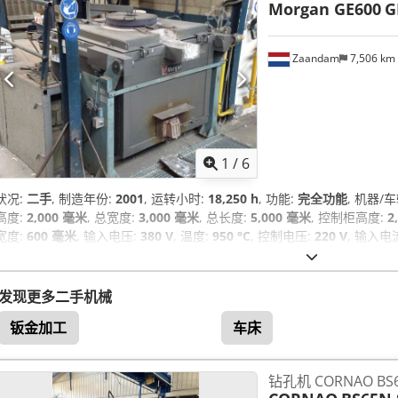
Morgan GE600
G
Zaandam
7,506 km
1
/
6
状况:
二手
, 制造年份:
2001
, 运转小时:
18,250 h
, 功能:
完全功能
, 机器/
高度:
2,000 毫米
, 总宽度:
3,000 毫米
, 总长度:
5,000 毫米
, 控制柜高度:
2
宽度:
600 毫米
, 输入电压:
380 V
, 温度:
950 °C
, 控制电压:
220 V
, 输入电
千克
, 设备:
文档 / 手册
,
发现更多二手机械
钣金加工
车床
钻孔机 CORNAO BS6