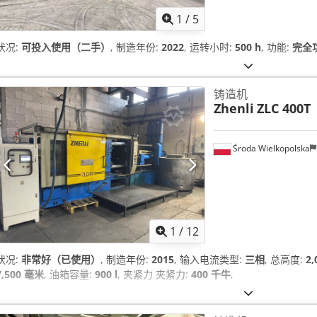
1
/
5
状况:
可投入使用（二手）
, 制造年份:
2022
, 运转小时:
500 h
, 功能:
完全
铸造机
Zhenli
ZLC 400T
Środa Wielkopolska
1
/
12
状况:
非常好（已使用）
, 制造年份:
2015
, 输入电流类型:
三相
, 总高度:
2
7,500 毫米
, 油箱容量:
900 l
, 夹紧力 夹紧力:
400 千牛
,