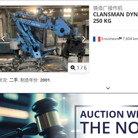
铸造厂操作机
CLANSMAN DYN
250 KG
Ensisheim
7,604 k
1
/
6
状况:
二手
, 制造年份:
2001
,