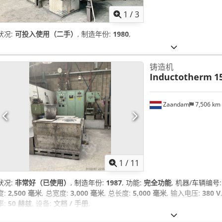
1
/
3
状况:
可投入使用（二手）
, 制造年份:
1980
,
铸造机
Inductotherm
1
Zaandam
7,506 km
1
/
11
状况:
非常好（已使用）
, 制造年份:
1987
, 功能:
完全功能
, 机器/车辆编号
度:
2,500 毫米
, 总宽度:
3,000 毫米
, 总长度:
5,000 毫米
, 输入电压:
380 V
率:
50 赫兹
, 设备:
文档 / 手册
,