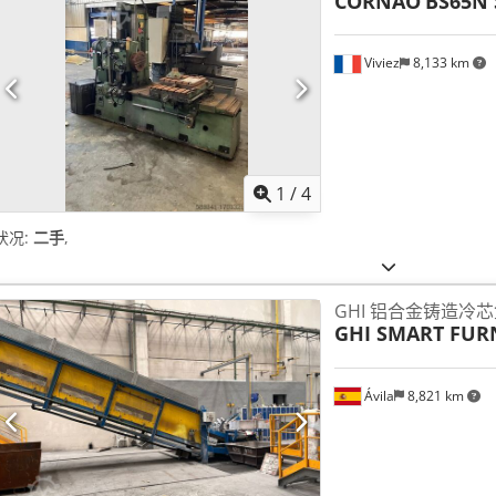
CORNAO
BS65N 
Viviez
8,133 km
1
/
4
状况:
二手
,
GHI 铝合金铸造冷
GHI SMART FUR
Ávila
8,821 km