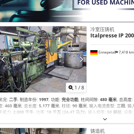
冷室压铸机
Italpresse
IP 200
Ennepetal
7,418 k
1
/
8
状况:
二手
, 制造年份:
1997
, 功能:
完全功能
, 柱间间隙:
480 毫米
, 总高度:
度:
460 毫米
, 总长度:
5,177 毫米
, 柱径:
90 毫米
, 输入电流类型:
三相
, 
夹紧力:
2,000 千牛
, 功率:
18 千瓦 (24.47 马力)
, 输入频率:
50 赫兹
, 设备
铸造机