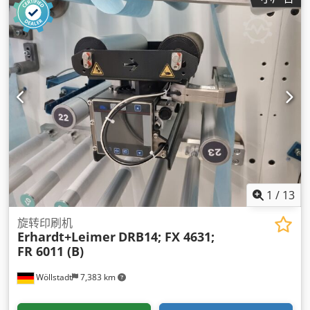
1
/
13
旋转印刷机
Erhardt+Leimer
DRB14; FX 4631;
FR 6011 (B)
Wöllstadt
7,383 km