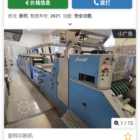
价格信息
拨打
状况:
新的
, 制造年份:
2021
, 功能:
完全功能
,
小广告
1
/
15
旋转印刷机