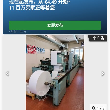
现在起发布，从 €4.49 开始
*
11 百万买家
正等着您
立即发布
*每条广告/月
小广告
1
/
8