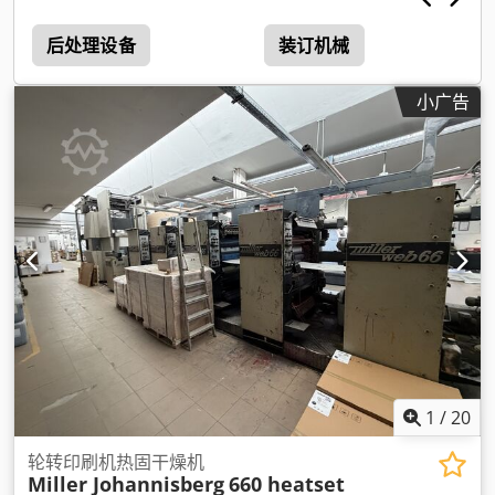
后处理设备
装订机械
小广告
1
/
20
轮转印刷机热固干燥机
Miller Johannisberg
660 heatset