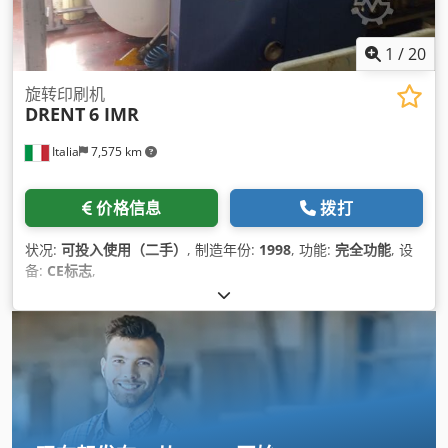
1
/
20
旋转印刷机
DRENT
6 IMR
Italia
7,575 km
价格信息
拨打
状况:
可投入使用（二手）
, 制造年份:
1998
, 功能:
完全功能
, 设
备:
CE标志
,