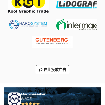
Theisen Bonitz Tb 310 Fp
Transmig 400
Wohlenberg 76 Spm
Zprinter 650
三维 扫描 仪
手动 剪 板 机
手动 绞车
在此投放广告
手枪
标签打印机
轮式挖掘机
Machineseeker
店内免费