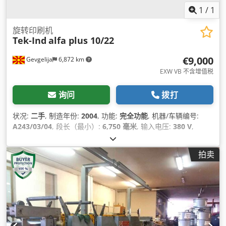
1
/
1
旋转印刷机
Tek-Ind
alfa plus 10/22
€9,000
Gevgelija
6,872 km
EXW VB 不含增值税
询问
拨打
状况:
二手
, 制造年份:
2004
, 功能:
完全功能
, 机器/车辆编号:
A243/03/04
, 段长（最小）:
6,750 毫米
, 输入电压:
380 V
,
拍卖