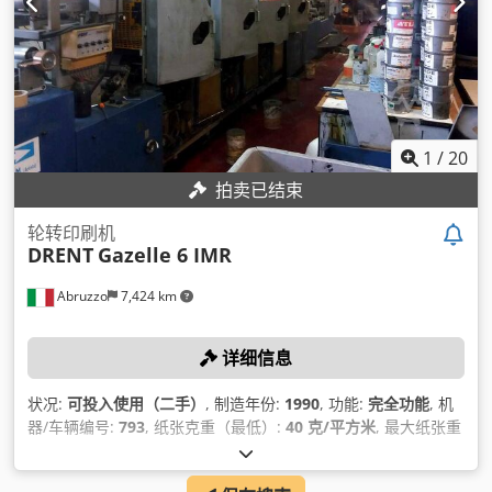
1
/
20
拍卖已结束
轮转印刷机
DRENT
Gazelle 6 IMR
Abruzzo
7,424 km
详细信息
状况:
可投入使用（二手）
, 制造年份:
1990
, 功能:
完全功能
, 机
器/车辆编号:
793
, 纸张克重（最低）:
40 克/平方米
, 最大纸张重
量:
180 克/平方米
,