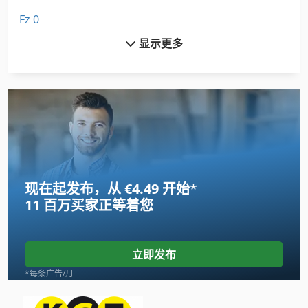
Fz 0
显示更多
Heidelberg Mo
Hp Indigo
Hsm V Press 605
Ideal Type Bas 040
International 434
现在起发布，从 €4.49 开始
*
Linde
11 百万买家
正等着您
Man Roland 305
Newton 20
立即发布
Roland Praktika 00
*每条广告/月
Tank