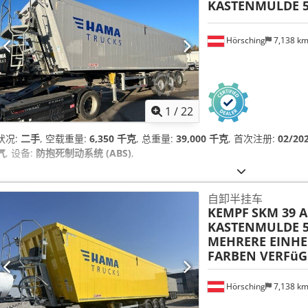
KASTENMULDE 5
Hörsching
7,138 k
1
/
22
状况:
二手
, 空载重量:
6,350 千克
, 总重量:
39,000 千克
, 首次注册:
02/20
气
, 设备:
防抱死制动系统 (ABS)
,
自卸半挂车
KEMPF
SKM 39 A
KASTENMULDE 5
MEHRERE EINHE
FARBEN VERFü
Hörsching
7,138 k