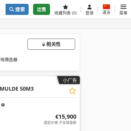
搜索
出售
语言
收藏列表
(0)
登录
菜单
相关性
所有筛选器
小广告
MULDE 50M3
m
€15,900
固定价格 不含增值税