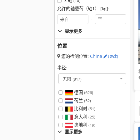
3 轴
(14)
允许的轴载荷（轴1） [kg]:
-
显示更多
位置
您的检测位置:
China
(更改)
半径:
无限
(817)
德国
(626)
荷兰
(52)
比利时
(51)
意大利
(25)
奥地利
(19)
显示更多