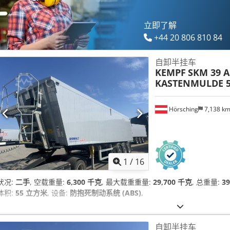
立即了解
+44 20 806 810 84
自卸半挂车
KEMPF
SKM 39 A
KASTENMULDE 5
Hörsching
7,138 k
1
/
16
状况:
二手
, 空载重量:
6,300 千克
, 最大载重重量:
29,700 千克
, 总重量:
3
体积:
55 立方米
, 设备:
防抱死制动系统 (ABS)
,
自卸半挂车