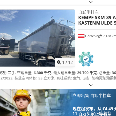
自卸半挂车
KEMPF
SKM 39 A
KASTENMULDE 5
Hörsching
7,138 k
1
/
12
状况:
二手
, 空载重量:
6,300 千克
, 最大载重重量:
29,700 千克
, 总重量:
3
12/2023
, 装载空间体积:
55 立方米
, 悬挂系统:
空气
, 设备:
防抱死制动系统 
立即出售 自卸半挂车
现在起发布，从 €4.49
11 百万买家
正等着您