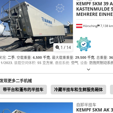
KEMPF
SKM 39 A
KASTENMULDE 5
MEHRERE EINHE
Hörsching
7,138 k
1
/
14
状况:
二手
, 空载重量:
6,500 千克
, 最大载重重量:
29,500 千克
, 总重量:
3
11/2023
, 装载空间体积:
55 立方米
, 悬挂系统:
空气
, 设备:
防抱死制动系统 
发现更多二手机械
带平台和蓬布的半挂车
冷藏半挂车和生鲜服务厢体
自卸半挂车
KEMPF
SKM AK 3