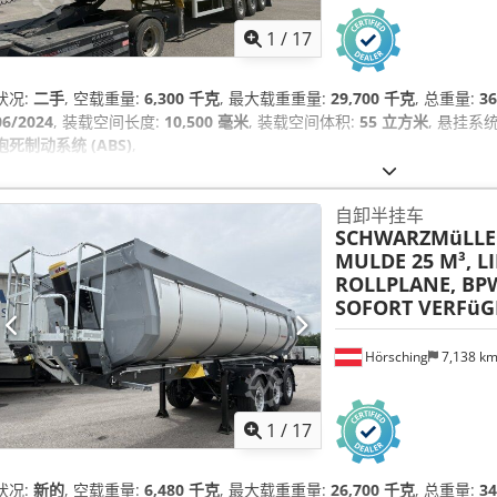
1
/
17
状况:
二手
, 空载重量:
6,300 千克
, 最大载重重量:
29,700 千克
, 总重量:
3
06/2024
, 装载空间长度:
10,500 毫米
, 装载空间体积:
55 立方米
, 悬挂系统
抱死制动系统 (ABS)
,
自卸半挂车
SCHWARZMüLLE
MULDE 25 M³, L
ROLLPLANE, BP
SOFORT VERFüG
Hörsching
7,138 k
1
/
17
状况:
新的
, 空载重量:
6,480 千克
, 最大载重重量:
26,700 千克
, 总重量:
3