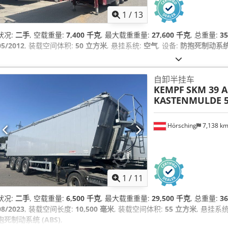
1
/
13
状况:
二手
, 空载重量:
7,400 千克
, 最大载重重量:
27,600 千克
, 总重量:
3
05/2012
, 装载空间体积:
50 立方米
, 悬挂系统:
空气
, 设备:
防抱死制动系统 
自卸半挂车
KEMPF
SKM 39 A
KASTENMULDE 5
Hörsching
7,138 k
1
/
11
状况:
二手
, 空载重量:
6,500 千克
, 最大载重重量:
29,500 千克
, 总重量:
3
08/2023
, 装载空间长度:
10,500 毫米
, 装载空间体积:
55 立方米
, 悬挂系统
抱死制动系统 (ABS)
,