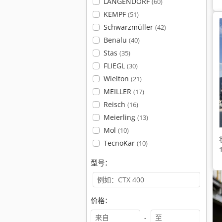
LANGENDORF
(60)
KEMPF
(51)
Schwarzmüller
(42)
Benalu
(40)
Stas
(35)
FLIEGL
(30)
Wielton
(21)
MEILLER
(17)
Reisch
(16)
Meierling
(13)
Mol
(10)
TecnoKar
(10)
型号：
价格：
-