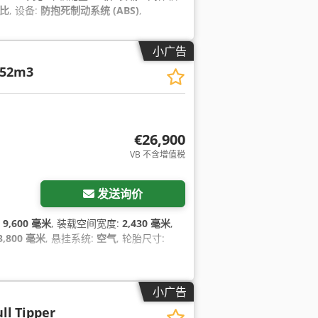
分比
, 设备:
防抱死制动系统 (ABS)
,
小广告
6 52m3
€26,900
VB 不含增值税
发送询价
:
9,600 毫米
, 装载空间宽度:
2,430 毫米
,
3,800 毫米
, 悬挂系统:
空气
, 轮胎尺寸:
小广告
ll
Tipper