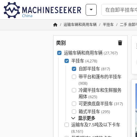
China
运输车辆和商用车辆
半挂车
二手 自卸
类别
运输车辆和商用车辆
(27,767)
半挂车
(4,278)
自卸半挂车
(817)
带平台和蓬布的半挂车
(908)
冷藏半挂车和生鲜服务
厢体
(625)
可更换底盘半挂车
(317)
箱式半挂车
(295)
显示更多
运输车及7.5吨及以下卡车
(8,161)