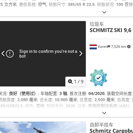
25 立方米
, 悬挂系统:
空气
, 轮胎尺寸:
385/65 R 22,5
, 轮胎状况:
100 百
垃圾车
SCHMITZ
SKI 9,
Vuren
7,526 km
1
/
9
状况:
良好（使用过）
, 车轴配置:
3 轴
, 首次注册:
04/2020
, 装载空间长度
货舱高度:
2,080 毫米
, 总长度:
10,900 毫米
, 总宽度:
2,500 毫米
, 总高度:
385/65R22,5
, 颜色:
其他
, 制造年份:
2020
, 设备:
防抱死制动系统 (ABS)
,
自卸半挂车
Schmitz Cargobu