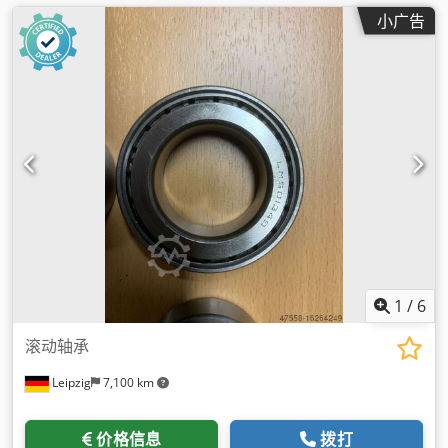
小广告
1
/
6
滚动轴承
Leipzig
7,100 km
价格信息
拨打