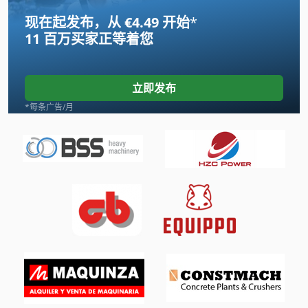
现在起发布，从 €4.49 开始
*
Gildemeister Ct 20
11 百万买家
正等着您
Index B 60
International 434
立即发布
Linde
*每条广告/月
Newton 20
Scania
Tank
Transmig 400
手动 剪 板 机
手动 绞车
手枪