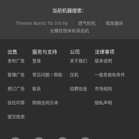
当前机器搜索：
Theisen Bonitz Tb 310 Fp
燃气轮机
框架磨床
长螺纹铣床和滚齿机
出售
服务与支持
公司
法律事项
发布广告
登录
关于我们
版本说明
管理广告
常见问题 / 帮助
压机
一般条款和条件
预订广告
联系
招聘信息
市场规则
信任印章
购销合同示本
隐私声明
提交拍卖