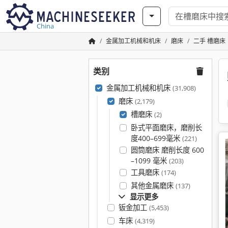
China
金属加工机械和机床
磨床
二手 槽磨床
类别
金属加工机械和机床
(31,908)
磨床
(2,179)
槽磨床
(2)
卧式平面磨床，磨削长
度400–699毫米
(221)
圆筒磨床 磨削长度 600
–1099 毫米
(203)
工具磨床
(174)
其他金属磨床
(137)
显示更多
钣金加工
(5,453)
车床
(4,319)