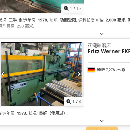
1
/
13
状况:
二手
, 制造年份:
1978
, 功能:
功能受限
, 送料长度 X 轴:
2,000 毫米
,
磨削直径:
250 毫米
,
花键轴磨床
Fritz Werner
FK
德国
7,278 km
1
/
4
制造年份:
1973
, 状况:
良好（使用过）
,