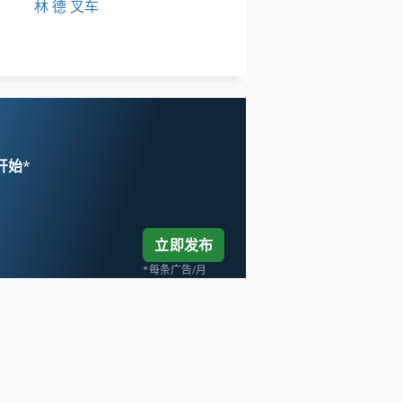
林 德 叉车
标签打印机
轮式挖掘机
 开始
*
立即发布
*每条广告/月