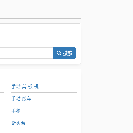
。
搜索
手动 剪 板 机
手动 绞车
手枪
断头台