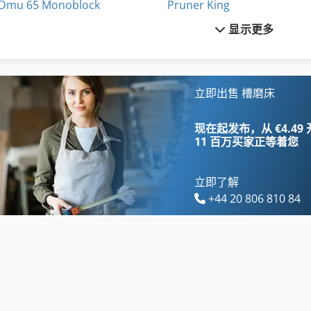
Dmu 65 Monoblock
Pruner King
显示更多
Emcomat 17 D
Schaublin 135
Fuw 250
Tank
Fz 0
Wenzel Lh 54
立即出售 槽磨床
Gildemeister Ct 20
三维 扫描 仪
现在起发布，从 €4.49
11 百万买家
正等着您
立即了解
+44 20 806 810 84