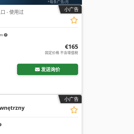
*每条广告/月
小广告
 - 使用过
km
€165
固定价格 不含增值税
请求更多图片
发送询价
小广告
ewnętrzny