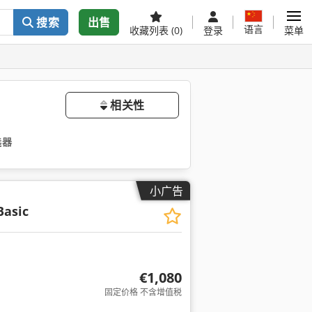
搜索
出售
语言
收藏列表
(0)
登录
菜单
相关性
选器
小广告
Basic
€1,080
固定价格 不含增值税
多图片