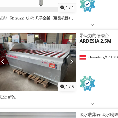
1
/
1
制造年份:
2022
, 状况:
几乎全新（展品机器）
,
带吸力的研磨台
ARDESIA
2,5M
Schwanberg
7,138
1
/
5
状况:
新的
,
吸水收集器 吸水喇叭口