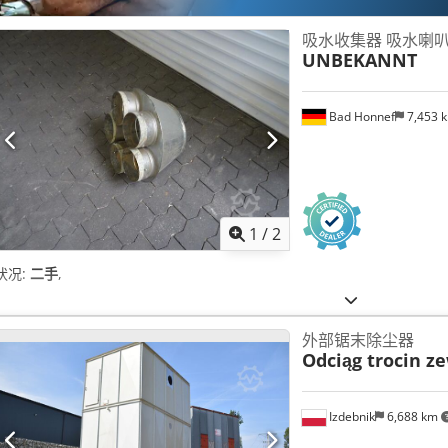
吸水收集器 吸水喇叭口
UNBEKANNT
Bad Honnef
7,453 
1
/
2
状况:
二手
,
外部锯末除尘器
Odciąg trocin z
Izdebnik
6,688 km