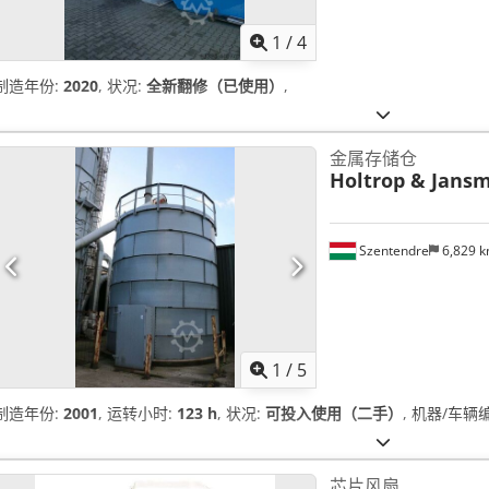
1
/
4
制造年份:
2020
, 状况:
全新翻修（已使用）
,
金属存储仓
Holtrop & Jans
Szentendre
6,829 
1
/
5
制造年份:
2001
, 运转小时:
123 h
, 状况:
可投入使用（二手）
, 机器/车辆
芯片风扇