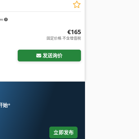
km
€165
固定价格 不含增值税
请求更多图片
发送询价
 开始
*
立即发布