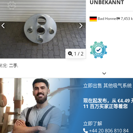
UNBEKANNT
Bad Honnef
7,453 
1
/
2
状况:
二手
,
立即出售 其他吸气系统
现在起发布，从 €4.49
11 百万买家
正等着您
立即了解
+44 20 806 810 84