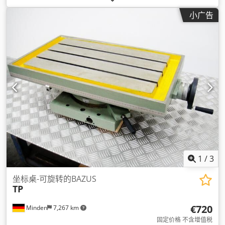
小广告
1
/
3
坐标桌-可旋转的BAZUS
TP
€720
Minden
7,267 km
固定价格 不含增值税