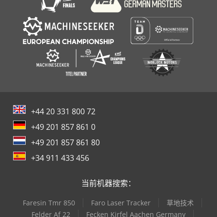
+44 20 331 800 72
+49 201 857 861 0
+49 201 857 861 80
+34 911 433 456
当前机器搜索：
Faresin Tmr 850
Faro Laser Tracker
草地技术
Felder Af 22
Fecken Kirfel Aachen Germany