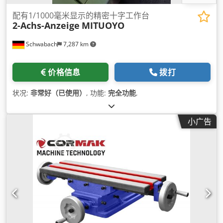
配有1/1000毫米显示的精密十字工作台
2-Achs-Anzeige
MITUOYO
Schwabach
7,287 km
价格信息
拨打
状况:
非常好（已使用）
, 功能:
完全功能
,
小广告