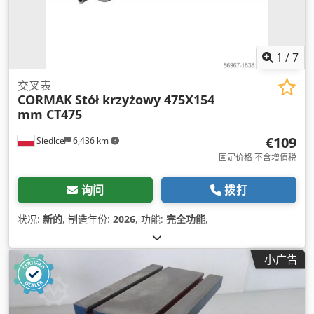
1
/
7
交叉表
CORMAK
Stół krzyżowy 475X154
mm CT475
€109
Siedlce
6,436 km
固定价格 不含增值税
询问
拨打
状况:
新的
, 制造年份:
2026
, 功能:
完全功能
,
小广告