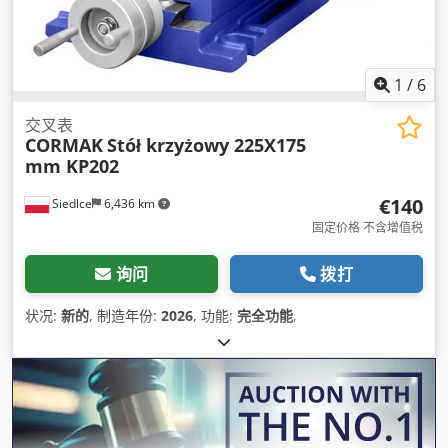
1
/
6
交叉表
CORMAK
Stół krzyżowy 225X175
mm KP202
€140
Siedlce
6,436 km
固定价格 不含增值税
询问
拨打
状况:
新的
, 制造年份:
2026
, 功能:
完全功能
,