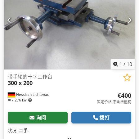
1
/
10
带手轮的十字工作台
300 x 200
€400
Hessisch Lichtenau
7,276 km
固定价格 不含增值税
询问
拨打
状况:
二手
,