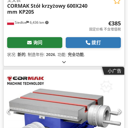
CORMAK
Stół krzyżowy 600X240
mm KP205
€385
Siedlce
6,436 km
固定价格 不含增值税
询问
拨打
状况:
新的
, 制造年份:
2026
, 功能:
完全功能
,
小广告