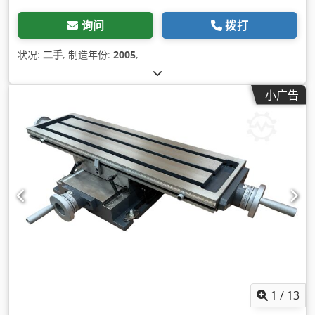
询问
拨打
状况:
二手
, 制造年份:
2005
,
小广告
1
/
13