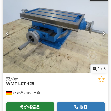
1
/
6
交叉表
WMT
LCT 425
Velen
7,410 km
价格信息
拨打