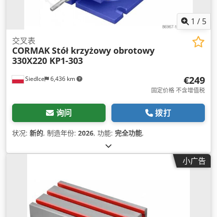
1
/
5
交叉表
CORMAK
Stół krzyżowy obrotowy
330X220 KP1-303
€249
Siedlce
6,436 km
固定价格 不含增值税
询问
拨打
状况:
新的
, 制造年份:
2026
, 功能:
完全功能
,
小广告