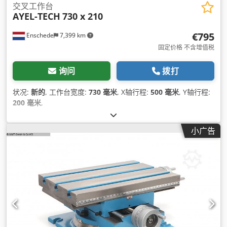
交叉工作台
AYEL-TECH
730 x 210
€795
Enschede
7,399 km
固定价格 不含增值税
询问
拨打
状况:
新的
, 工作台宽度:
730 毫米
, X轴行程:
500 毫米
, Y轴行程:
200 毫米
,
小广告