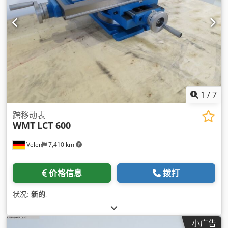
1
/
7
跨移动表
WMT
LCT 600
Velen
7,410 km
价格信息
拨打
状况:
新的
,
小广告