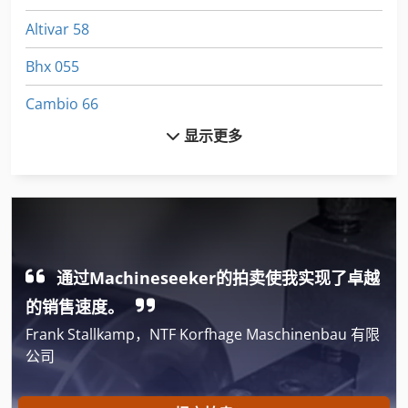
Altivar 58
Bhx 055
Cambio 66
显示更多
Casio Te 2200
Emcomat 17 D
Fuw 250
Fz 0
通过Machineseeker的拍卖使我实现了卓越
Gildemeister Ct 20
的销售速度。
Index B 60
Frank Stallkamp，NTF Korfhage Maschinenbau 有限
公司
International 434
Linde