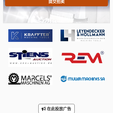
提交拍卖
Newton 20
Scania
Tank
Wenzel Lh 54
三维 扫描 仪
手动 剪 板 机
手动 绞车
手枪
断头台
林 德 叉车
在此投放广告
标签打印机