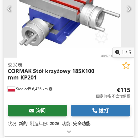
1
/
5
交叉表
CORMAK
Stół krzyżowy 185X100
mm KP201
€115
Siedlce
6,436 km
固定价格 不含增值税
询问
拨打
状况:
新的
, 制造年份:
2026
, 功能:
完全功能
,