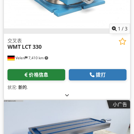
1
/
3
交叉表
WMT
LCT 330
Velen
7,410 km
价格信息
拨打
状况:
新的
,
小广告