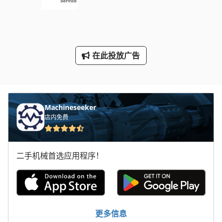
手枪
断头台
林 德 叉车
在此投放广告
标签打印机
轮式挖掘机
Machineseeker
店内免费
二手机械首选应用程序！
更多信息