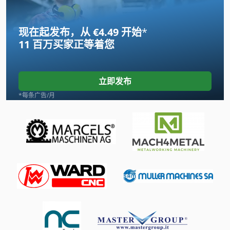
Fz 0
现在起发布，从 €4.49 开始
*
Gildemeister Ct 20
11 百万买家
正等着您
International 434
Linde
立即发布
Newton 20
*每条广告/月
Pruner King
Schaublin 135
Wenzel Lh 54
三维 扫描 仪
手动 剪 板 机
手动 绞车