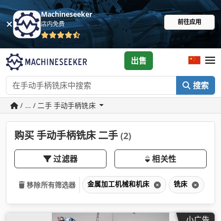
Machineseeker
前往应用
店内免费
出售
搜索
/ ... / 二手 手动手柄铣床
购买 手动手柄铣床 二手
(2)
过滤器
相关性
金属加工机械和机床
铣床
手
移除所有筛选器
小广告