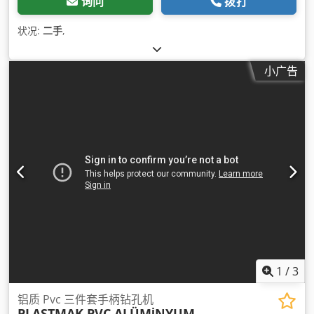
询问
拨打
状况:
二手
,
小广告
1
/
3
铝质 Pvc 三件套手柄钻孔机
PLASTMAK PVC ALÜMİNYUM