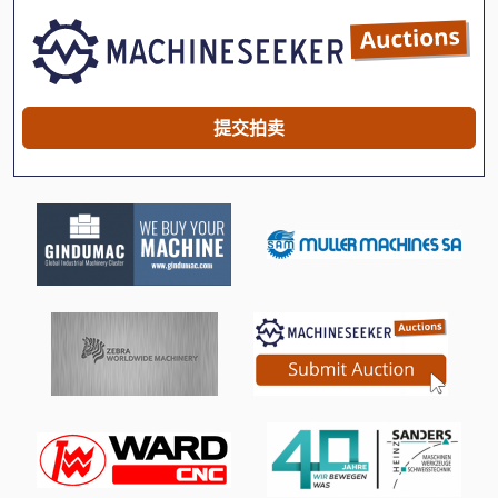
International 434
Linde
Monforts Knc 5
提交拍卖
Newton 20
Pruner King
Schaublin 135
Vdf Dus 560
Wenzel Lh 54
三维 扫描 仪
手动 剪 板 机
手动 绞车