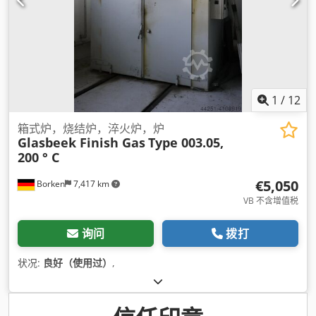
1
/
12
箱式炉，烧结炉，淬火炉，炉
Glasbeek Finish Gas
Type 003.05,
200 ° C
€5,050
Borken
7,417 km
VB 不含增值税
询问
拨打
状况:
良好（使用过）
,