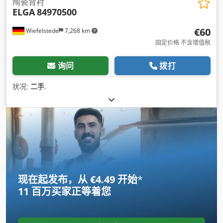
陶瓷背衬
ELGA
84970500
€60
Wiefelstede
7,268 km
固定价格 不含增值税
询问
拨打
状况:
二手
,
现在起发布，从 €4.49 开始
*
11 百万买家
正等着您