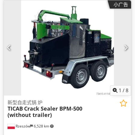
小广告
1
/
8
新型自走式锅 炉
TICAB
Crack Sealer BPM-500
(without trailer)
Rzeszów
6,528 km