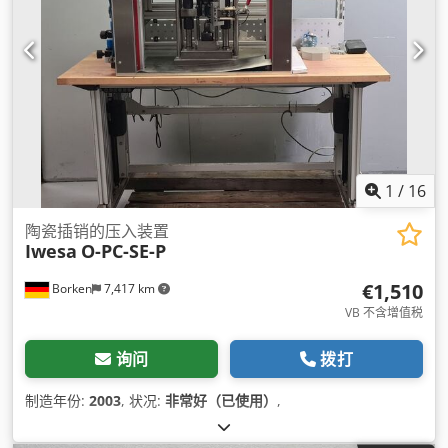
1
/
16
陶瓷插销的压入装置
Iwesa
O-PC-SE-P
€1,510
Borken
7,417 km
VB 不含增值税
询问
拨打
制造年份:
2003
, 状况:
非常好（已使用）
,