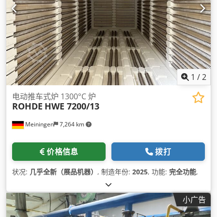
1
/
2
电动推车式炉 1300°C 炉
ROHDE
HWE 7200/13
Meiningen
7,264 km
价格信息
拨打
状况:
几乎全新（展品机器）
, 制造年份:
2025
, 功能:
完全功能
,
小广告