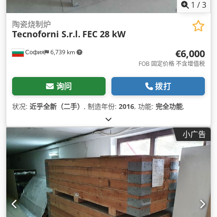
1
/
3
陶瓷烧制炉
Tecnoforni S.r.l.
FEC 28 kW
€6,000
София
6,739 km
FOB 固定价格 不含增值税
询问
拨打
状况:
近乎全新（二手）
, 制造年份:
2016
, 功能:
完全功能
,
小广告