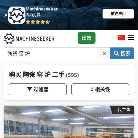
Machineseeker
前往应用
店内免费
出售
搜索
购买 陶瓷 窑 炉 二手
(595)
过滤器
相关性
小广告