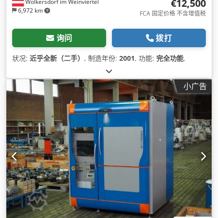
€12,500
Wolkersdorf im Weinviertel
6,972 km
FCA 固定价格 不含增值税
询问
拨打
状况:
近乎全新（二手）
, 制造年份:
2001
, 功能:
完全功能
,
小广告