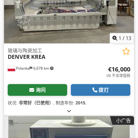
1
/
13
玻璃与陶瓷加工
DENVER
KREA
€16,000
Polanka
6,678 km
VB 不含增值税
询问
拨打
状况:
非常好（已使用）
, 制造年份:
2015
,
小广告