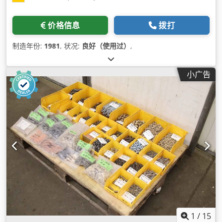
价格信息
拨打
制造年份:
1981
, 状况:
良好（使用过）
,
小广告
1
/
15