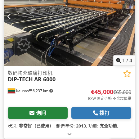
1
/
4
数码陶瓷玻璃打印机
DIP-TECH
AR 6000
€45,000
Kaunas
6,237 km
€65,000
EXW 固定价格 不含增值税
询问
拨打
状况:
非常好（已使用）
, 制造年份:
2013
, 功能:
完全功能
,