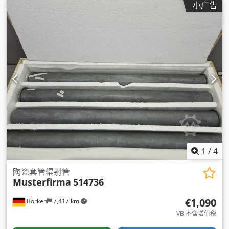
小广告
1
/
4
陶瓷套管辐射管
Musterfirma
514736
€1,090
Borken
7,417 km
VB 不含增值税