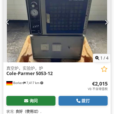
1
/
4
真空炉，实验炉，炉
Cole-Parmer
5053-12
€2,015
Borken
7,417 km
VB 不含增值税
询问
拨打
状况:
良好（使用过）
,