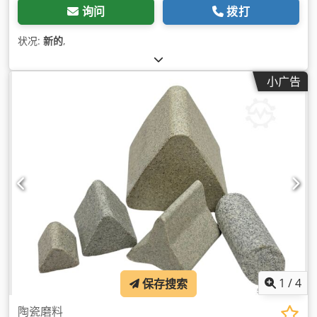
询问
拨打
状况:
新的
,
小广告
1
/
4
保存搜索
陶瓷磨料