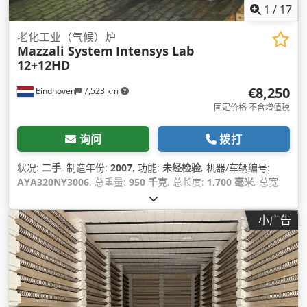
1
/
17
老化工业（气候）炉
Mazzali System
Intensys Lab
12+12HD
€8,250
Eindhoven
7,523 km
固定价格 不含增值税
询问
拨打
状况:
二手
, 制造年份:
2007
, 功能:
未经检验
, 机器/车辆编号:
AYA320NY3006
, 总重量:
950 千克
, 总长度:
1,700 毫米
, 总宽
度:
1,650 毫米
, 总高度:
2,120 毫米
, 输入电压:
400 V
, 输入电流:
28 A
, 输入频率:
50 赫兹
,
小广告