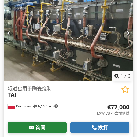
1
/
6
辊道窑用于陶瓷烧制
TAI
€77,000
Parczówek
6,593 km
EXW VB 不含增值税
询问
拨打