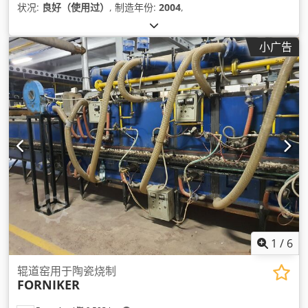
状况:
良好（使用过）
, 制造年份:
2004
,
小广告
1
/
6
辊道窑用于陶瓷烧制
FORNIKER