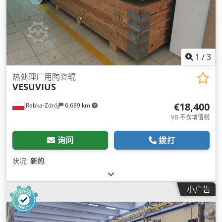
1
/
3
热处理厂用陶瓷辊
VESUVIUS
€18,400
Rabka-Zdrój
6,689 km
VB 不含增值税
询问
拨打
状况:
新的
,
小广告