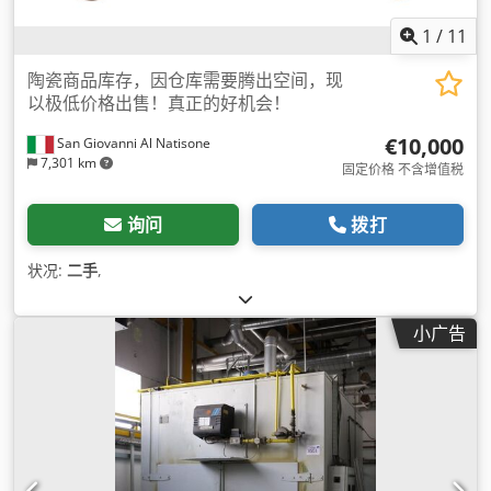
1
/
11
陶瓷商品库存，因仓库需要腾出空间，现
以极低价格出售！真正的好机会！
€10,000
San Giovanni Al Natisone
7,301 km
固定价格 不含增值税
询问
拨打
状况:
二手
,
小广告