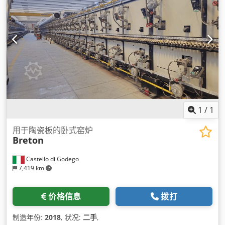
1
/
1
用于陶瓷板的卧式窑炉
Breton
Castello di Godego
7,419 km
价格信息
拨打
制造年份:
2018
, 状况:
二手
,