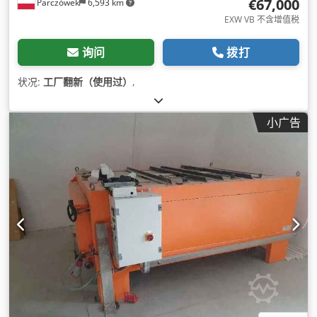
€67,000
Parczówek
6,593 km
EXW VB 不含增值税
询问
拨打
状况:
工厂翻新（使用过）
,
小广告