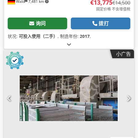
€13,775
Wald
7,481 km
€14,500
固定价格 不含增值税
询问
拨打
状况:
可投入使用（二手）
, 制造年份:
2017
,
小广告