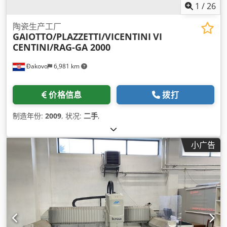
1
/
26
陶瓷生产工厂
GAIOTTO/PLAZZETTI/VICENTINI
VI
CENTINI/RAG-GA 2000
Đakovo
6,981 km
价格信息
拨打
制造年份:
2009
, 状况:
二手
,
小广告