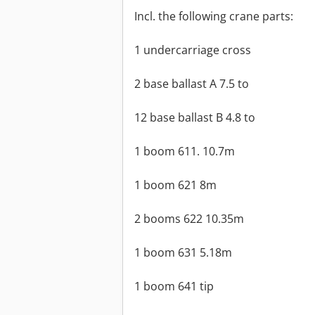
Incl. the following crane parts:
1 undercarriage cross
2 base ballast A 7.5 to
12 base ballast B 4.8 to
1 boom 611. 10.7m
1 boom 621 8m
2 booms 622 10.35m
1 boom 631 5.18m
1 boom 641 tip