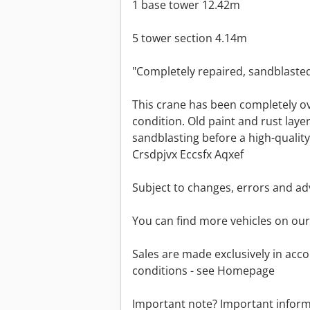
1 base tower 12.42m
5 tower section 4.14m
"Completely repaired, sandblaste
This crane has been completely ov
condition. Old paint and rust lay
sandblasting before a high-quality
Crsdpjvx Eccsfx Aqxef
Subject to changes, errors and ad
You can find more vehicles on our
Sales are made exclusively in acc
conditions - see Homepage
Important note? Important informa