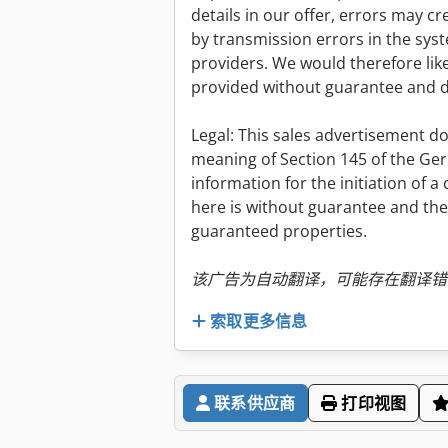
details in our offer, errors may 
by transmission errors in the sys
providers. We would therefore like 
provided without guarantee and do
Legal: This sales advertisement do
meaning of Section 145 of the Germ
information for the initiation of 
here is without guarantee and th
guaranteed properties.
该广告为自动翻译，可能存在翻译错
索取更多信息
联系供应商
打印视图