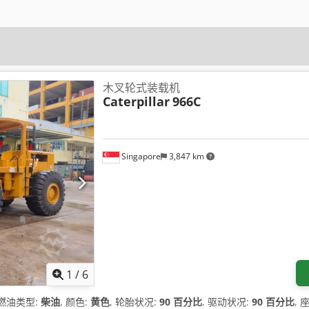
木叉轮式装载机
Caterpillar
966C
Singapore
3,847 km
1
/
6
 燃油类型:
柴油
, 颜色:
黄色
, 轮胎状况:
90 百分比
, 驱动状况:
90 百分比
, 