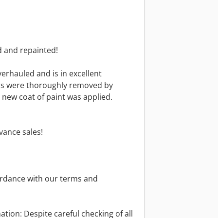
d and repainted!
erhauled and is in excellent
ers were thoroughly removed by
 new coat of paint was applied.
vance sales!
ordance with our terms and
tion: Despite careful checking of all