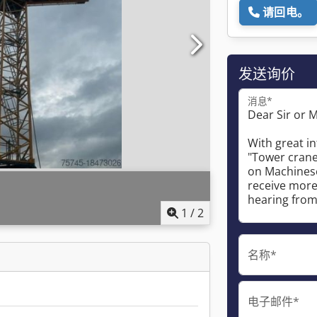
请回电。
发送询价
消息*
1
/
2
名称*
电子邮件*