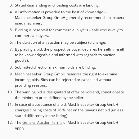
Stated dismantling and loading costs are binding.
All information is provided to the best of knowledge –
Machineseeker Group GmbH generally recommends to inspect
used machinery.
Bidding is reserved for commercial buyers – sale exclusively to
commercial buyers.
The duration of an auction may be subject to change.
By placing a bid, the prospective buyer declares herself/himself
to be knowledgeable and informed with regards to auction
good(s).
Submitted direct or maximum bids are binding.
Machineseeker Group GmbH reserves the right to examine
incoming bids. Bids can be rejected or cancelled without
providing reasons.
The winning bid is designated at offer period end, conditional to
the minimum price defined by the seller.
In case of acceptance of a bid, Machineseeker Group GmbH
charges closing costs of 18 % net on the buyer’s net bid (unless
stated differently in the listing).
The
General Auction Terms
of Machineseeker Group GmbH
apply.