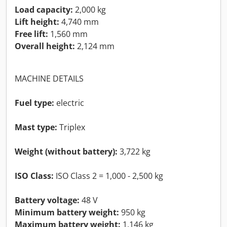
Load capacity:
2,000 kg
Lift height:
4,740 mm
Free lift:
1,560 mm
Overall height:
2,124 mm
MACHINE DETAILS
Fuel type:
electric
Mast type:
Triplex
Weight (without battery):
3,722 kg
ISO Class:
ISO Class 2 = 1,000 - 2,500 kg
Battery voltage:
48 V
Minimum battery weight:
950 kg
Maximum battery weight:
1,146 kg