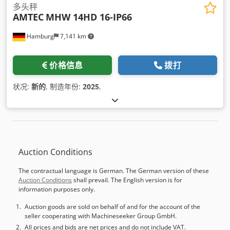
多头秤
AMTEC
MHW 14HD 16-IP66
Hamburg
7,141 km
价格信息
拨打
状况:
新的
, 制造年份:
2025
,
Auction Conditions
The contractual language is German. The German version of these
Auction Conditions
shall prevail. The English version is for
information purposes only.
Auction goods are sold on behalf of and for the account of the
seller cooperating with Machineseeker Group GmbH.
All prices and bids are net prices and do not include VAT.