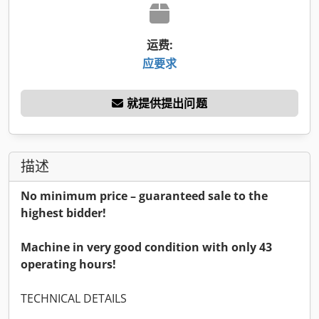
运费:
应要求
就提供提出问题
描述
No minimum price – guaranteed sale to the
highest bidder!
Machine in very good condition with only 43
operating hours!
TECHNICAL DETAILS