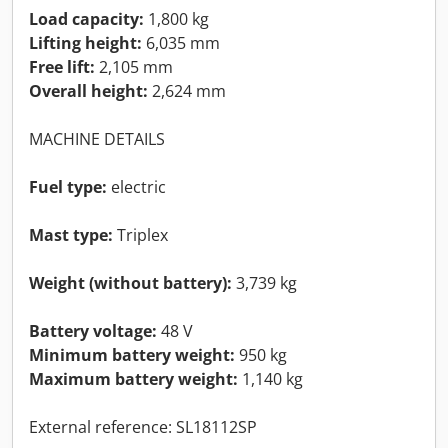
Load capacity:
1,800 kg
Lifting height:
6,035 mm
Free lift:
2,105 mm
Overall height:
2,624 mm
MACHINE DETAILS
Fuel type:
electric
Mast type:
Triplex
Weight (without battery):
3,739 kg
Battery voltage:
48 V
Minimum battery weight:
950 kg
Maximum battery weight:
1,140 kg
External reference: SL18112SP