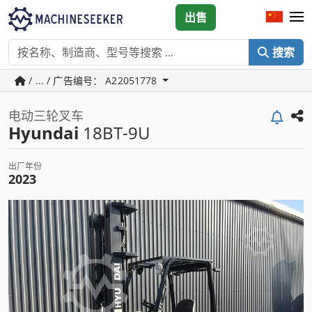
出售
搜索
/ ... / 广告编号： A22051778
电动三轮叉车
Hyundai
18BT-9U
出厂年份
2023