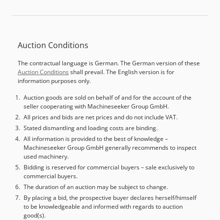
Auction Conditions
The contractual language is German. The German version of these
Auction Conditions
shall prevail. The English version is for
information purposes only.
Auction goods are sold on behalf of and for the account of the
seller cooperating with Machineseeker Group GmbH.
All prices and bids are net prices and do not include VAT.
Stated dismantling and loading costs are binding.
All information is provided to the best of knowledge –
Machineseeker Group GmbH generally recommends to inspect
used machinery.
Bidding is reserved for commercial buyers – sale exclusively to
commercial buyers.
The duration of an auction may be subject to change.
By placing a bid, the prospective buyer declares herself/himself
to be knowledgeable and informed with regards to auction
good(s).