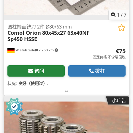
1
/
7
圆柱端面铣刀 2件 Ø80/63 mm
Comol Orion
80x45x27 63x40NF
Sp450 HSSE
€75
Wiefelstede
7,268 km
固定价格 不含增值税
询问
拨打
状况:
良好（使用过）
,
小广告