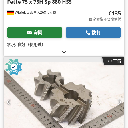
Fette
75 x 75H Sp 880 HSS
€135
Wiefelstede
7,268 km
固定价格 不含增值税
询问
拨打
状况:
良好（使用过）
,
小广告