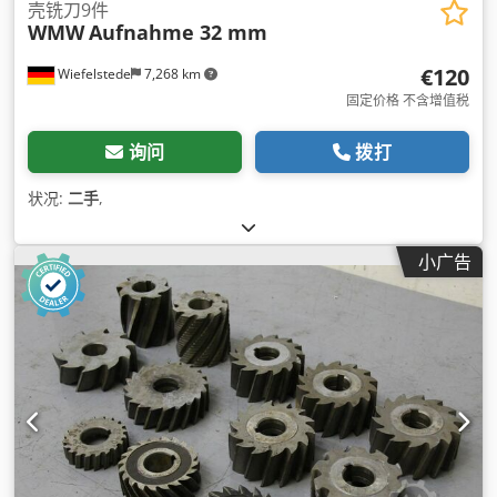
壳铣刀9件
WMW
Aufnahme 32 mm
€120
Wiefelstede
7,268 km
固定价格 不含增值税
询问
拨打
状况:
二手
,
小广告