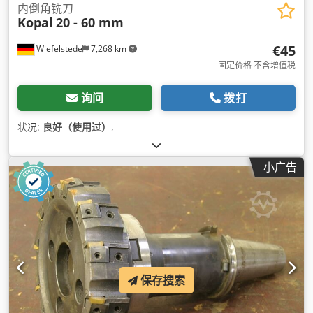
内倒角铣刀
Kopal
20 - 60 mm
€45
Wiefelstede
7,268 km
固定价格 不含增值税
询问
拨打
状况:
良好（使用过）
,
小广告
保存搜索