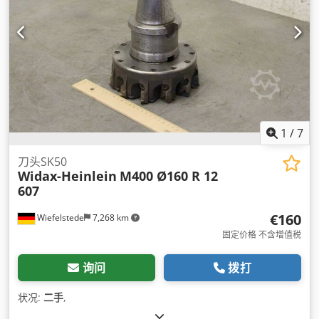
1
/
7
刀头SK50
Widax-Heinlein
M400 Ø160 R 12
607
€160
Wiefelstede
7,268 km
固定价格 不含增值税
询问
拨打
状况:
二手
,