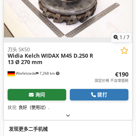
1
/
7
刀头 SK50
Widia Kelch
WIDAX M45 D.250 R
13 Ø 270 mm
€190
Wiefelstede
7,268 km
固定价格 不含增值税
询问
拨打
状况:
良好（使用过）
,
发现更多二手机械