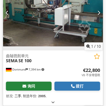
1
/
10
曲轴铣削单元
SEMA
SE 100
€22,800
Dortmund
7,394 km
VB 不含增值税
询问
拨打
状况:
二手
, 制造年份:
2005
,