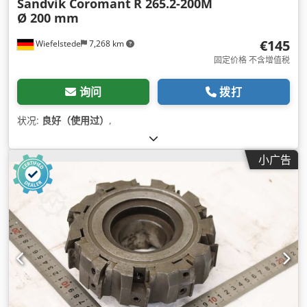
Sandvik Coromant
R 265.2-200M
Ø 200 mm
€145
Wiefelstede
7,268 km
固定价格 不含增值税
询问
拨打
状况:
良好（使用过）
,
小广告