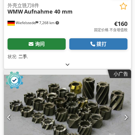
外壳立铣刀8件
WMW
Aufnahme 40 mm
€160
Wiefelstede
7,268 km
固定价格 不含增值税
询问
拨打
状况:
二手
,
小广告