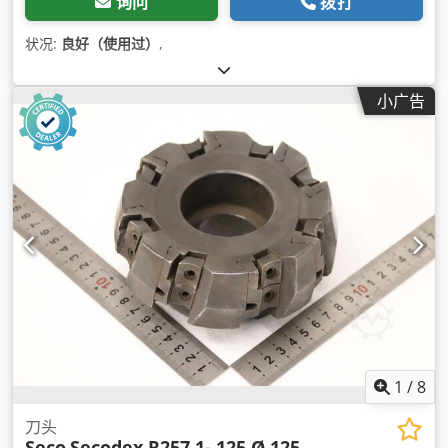
询问
拨打
状况:
良好（使用过）
,
小广告
1
/
8
刀头
Seco
Secodex R257.1- 125 Ø 125