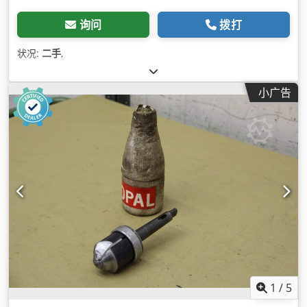
询问
拨打
状况:
二手
,
小广告
1
/
5