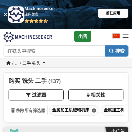
Machineseeker
前往应用
店内免费
出售
搜索
/ ... / 二手 铣头
购买 铣头 二手
(137)
过滤器
相关性
金属加工机械和机床
金属加工机械
移除所有筛选器
小广告