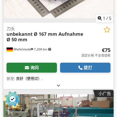
1
/
5
刀头
unbekannt
Ø 167 mm Aufnahme
Ø 50 mm
€75
Wiefelstede
7,268 km
固定价格 不含增值税
询问
拨打
状况:
良好（使用过）
,
小广告