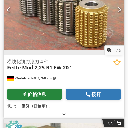
1
/
5
模块化铣刀滚刀 4 件
Fette
Mod.2,25 R1 EW 20°
Wiefelstede
7,268 km
价格信息
拨打
状况:
非常好（已使用）
,
小广告