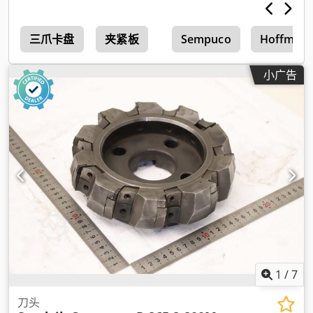
三爪卡盘
夹紧板
Sempuco
Hoffman
小广告
1
/
7
刀头