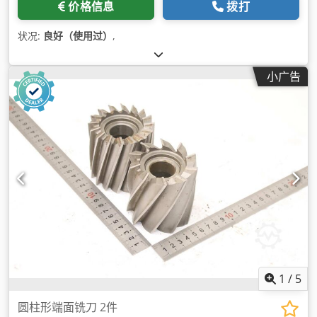
价格信息
拨打
状况:
良好（使用过）
,
小广告
1
/
5
圆柱形端面铣刀 2件