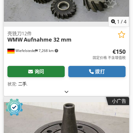
1
/
4
壳铣刀12件
WMW
Aufnahme 32 mm
€150
Wiefelstede
7,268 km
固定价格 不含增值税
询问
拨打
状况:
二手
,
小广告