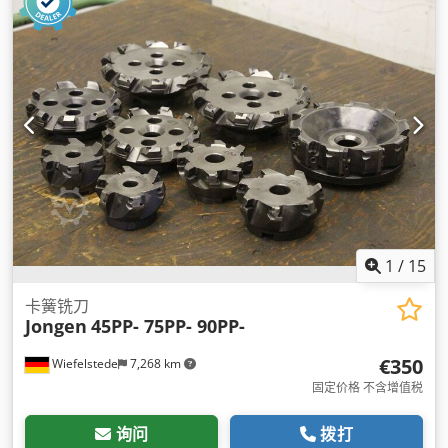
1
/
15
卡簧铣刀
Jongen
45PP- 75PP- 90PP-
€350
Wiefelstede
7,268 km
固定价格 不含增值税
询问
拨打