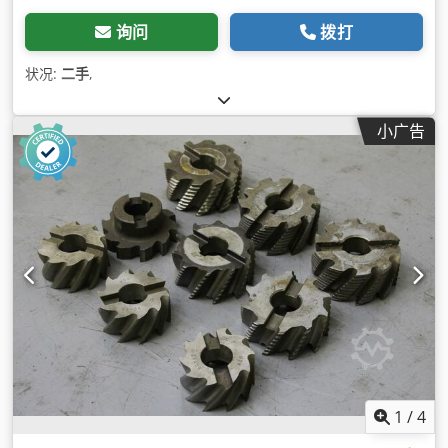
询问
拨打
状况:
二手
,
小广告
1
/
4