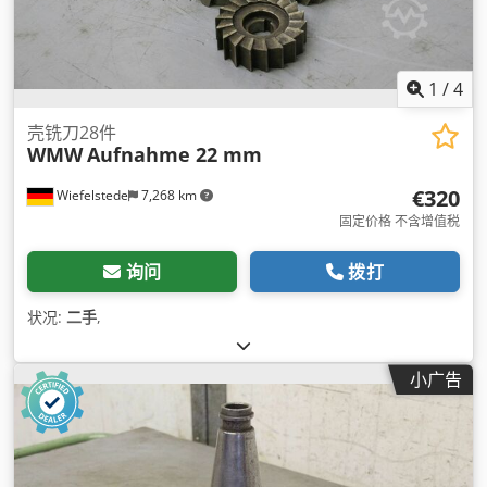
1
/
4
壳铣刀28件
WMW
Aufnahme 22 mm
€320
Wiefelstede
7,268 km
固定价格 不含增值税
询问
拨打
状况:
二手
,
小广告