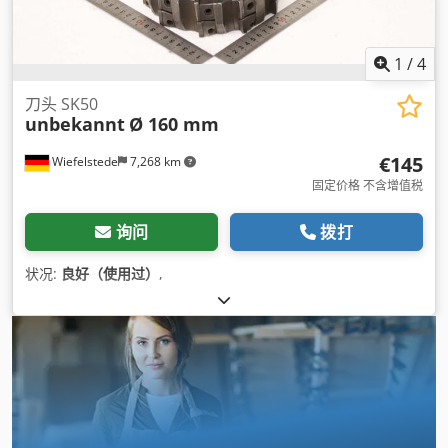
1
/
4
刀头 SK50
unbekannt
Ø 160 mm
€145
Wiefelstede
7,268 km
固定价格 不含增值税
询问
拨打
状况:
良好（使用过）
,