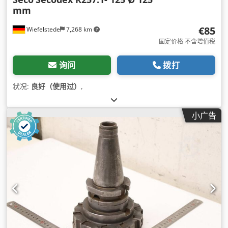
mm
€85
Wiefelstede
7,268 km
固定价格 不含增值税
询问
拨打
状况:
良好（使用过）
,
小广告