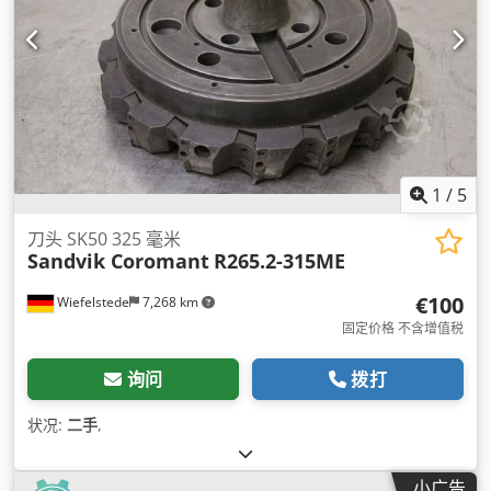
1
/
5
刀头 SK50 325 毫米
Sandvik Coromant
R265.2-315ME
€100
Wiefelstede
7,268 km
固定价格 不含增值税
询问
拨打
状况:
二手
,
小广告