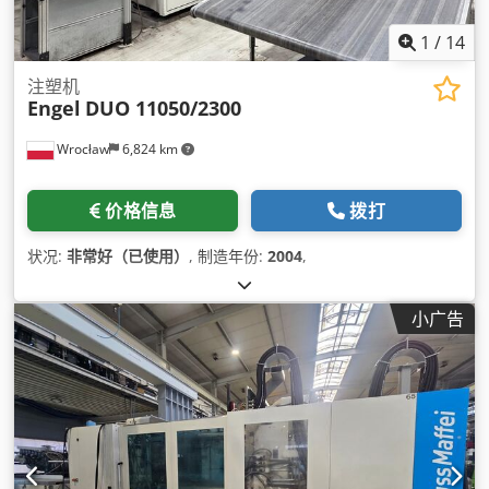
1
/
14
注塑机
Engel
DUO 11050/2300
Wrocław
6,824 km
价格信息
拨打
状况:
非常好（已使用）
, 制造年份:
2004
,
小广告