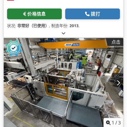
价格信息
拨打
状况:
非常好（已使用）
, 制造年份:
2013
,
点击
1
/
3