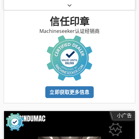
10,000 千牛
, 螺杆直径:
110 毫米
, 柱间间隙:
1,100 毫米
, 柱径:
180 毫米
, 排量:
4,941 cm³
, 注射压力:
1,840 横杆
, 注射重量:
4,546 g
, 模具高度（最小值）:
450 毫米
, 顶出力:
289,000 N
, 顶
信任印章
出行程:
350 毫米
, 开启行程:
1,200 毫米
, 板长:
2,350 毫米
, 板宽:
1,570 毫米
, 板高度:
1,570 毫米
, 总长度:
11,300 毫米
, 总宽度:
Machineseeker认证经销商
2,550 毫米
, 总高度:
3,400 毫米
, 总重量:
44,000 千克
, 加热能力:
51 千瓦 (69.34 马力)
, 压力:
178 横杆
, 注射次数:
1
, 泵功率:
136,000 瓦特
, 功率:
195 千瓦 (265.13 马力)
, 输入电流类型:
三
相
, 输入频率:
50 赫兹
, 输入电压:
400 V
, 输入电流:
371 A
, 设备:
文档 / 手册
,
立即获取更多信息
小广告