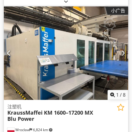
5,655 cm³
, 注射压力:
1,632 横杆
, 总长度:
11,600 毫米
, 总宽度:
2,900 毫米
, 总高度:
2,500 毫米
, 总重量:
76,500 千克
,
小广告
1
/
8
注塑机
KraussMaffei
KM 1600–17200 MX
Blu Power
Wrocław
6,824 km