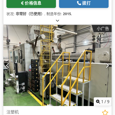
价格信息
拨打
状况:
非常好（已使用）
, 制造年份:
2015
,
小广告
1
/
9
注塑机