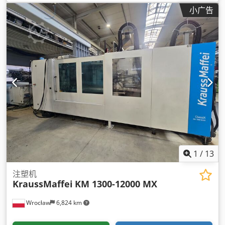
小广告
1
/
13
注塑机
KraussMaffei
KM 1300-12000 MX
Wrocław
6,824 km