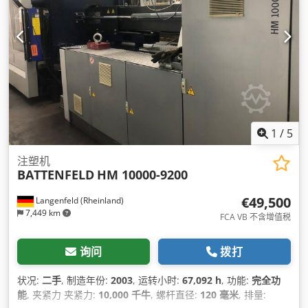
1
/
5
注塑机
BATTENFELD
HM 10000-9200
€49,500
Langenfeld (Rheinland)
7,449 km
FCA VB 不含增值税
询问
拨打
状况:
二手
, 制造年份:
2003
, 运转小时:
67,092 h
, 功能:
完全功
能
, 夹紧力 夹紧力:
10,000 千牛
, 螺杆直径:
120 毫米
, 排量: