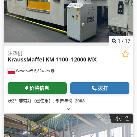
1
/
17
注塑机
KraussMaffei
KM 1100–12000 MX
Wrocław
6,824 km
价格信息
拨打
状况:
非常好（已使用）
, 制造年份:
2008
,
小广告