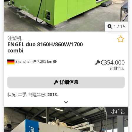
1
/
15
注塑机
ENGEL
duo 8160H/860W/1700
combi
€354,000
Eitensheim
7,295 km
还剩11天
详细信息
状况:
二手
, 制造年份:
2018
,
小广告