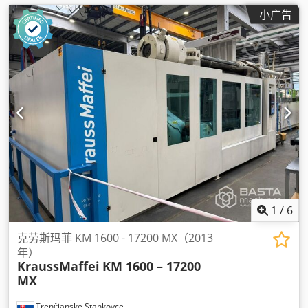
小广告
1
/
6
克劳斯玛菲 KM 1600 - 17200 MX（2013
年）
KraussMaffei
KM 1600 – 17200
MX
Trenčianske Stankovce