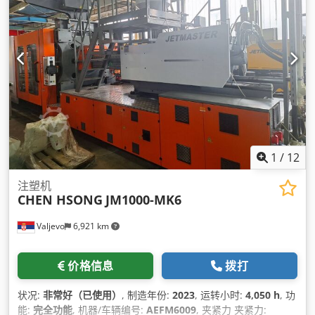
1
/
12
注塑机
CHEN HSONG
JM1000-MK6
Valjevo
6,921 km
价格信息
拨打
状况:
非常好（已使用）
, 制造年份:
2023
, 运转小时:
4,050 h
, 功
能:
完全功能
, 机器/车辆编号:
AEFM6009
, 夹紧力 夹紧力: