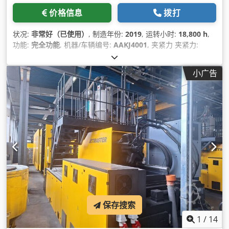
价格信息
拨打
状况:
非常好（已使用）
, 制造年份:
2019
, 运转小时:
18,800 h
,
功能:
完全功能
, 机器/车辆编号:
AAKJ4001
, 夹紧力 夹紧力:
12,000 千牛
, 螺杆直径:
110 毫米
, 柱间间隙:
1,250 毫米
, 柱径:
220 毫米
, 排量:
5,701 cm³
, 注射压力:
1,700 横杆
, 注射重量:
小广告
5,244 g
, 模具高度（最小值）:
500 毫米
, 顶出力:
350,000 N
, 顶
出行程:
350 毫米
, 开启行程:
1,300 毫米
, 板长:
2,610 毫米
, 板宽:
1,800 毫米
, 板高度:
1,800 毫米
, 总长度:
13,200 毫米
, 总宽度:
3,400 毫米
, 总高度:
3,500 毫米
, 总重量:
63,000 千克
, 加热能力:
55 千瓦 (74.78 马力)
, 压力:
178 横杆
, 注射次数:
1
, 泵功率:
204,000 瓦特
, 功率:
260 千瓦 (353.50 马力)
, 输入电流类型:
三
相
, 输入频率:
50 赫兹
, 输入电压:
400 V
, 输入电流:
512 A
, 设备:
文档 / 手册
,
保存搜索
1
/
14