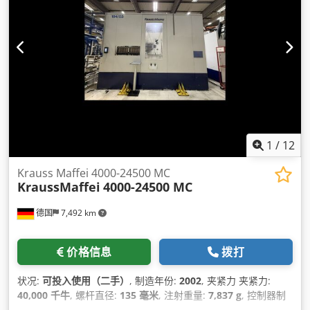
1
/
12
Krauss Maffei 4000-24500 MC
KraussMaffei
4000-24500 MC
德国
7,492 km
价格信息
拨打
状况:
可投入使用（二手）
, 制造年份:
2002
, 夹紧力 夹紧力:
40,000 千牛
, 螺杆直径:
135 毫米
, 注射重量:
7,837 g
, 控制器制
造商:
KRAUSS MAFFEI
,