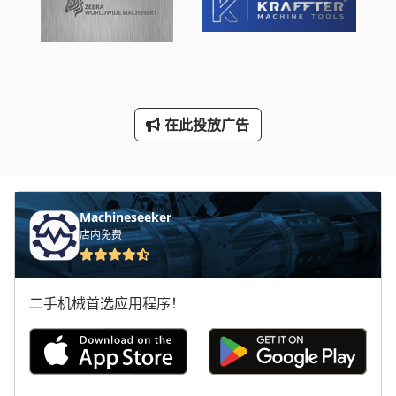
手枪
断头台
林 德 叉车
在此投放广告
轮式挖掘机
轴 流 风机
Machineseeker
店内免费
二手机械首选应用程序！