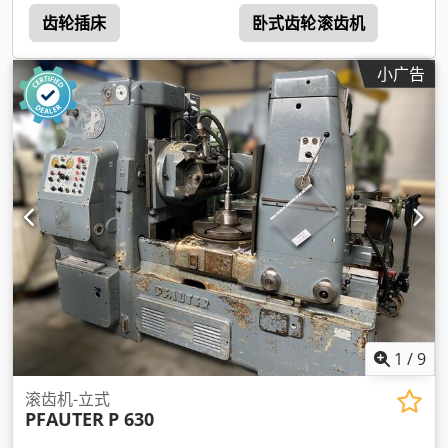
齿轮插床
卧式齿轮滚齿机
小广告
1
/
9
滚齿机-立式
PFAUTER
P 630