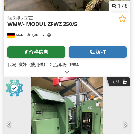
1
/
8
滚齿机-立式
WMW- MODUL
ZFWZ 250/5
Malsch
7,485 km
价格信息
拨打
状况:
良好（使用过）
, 制造年份:
1984
,
小广告