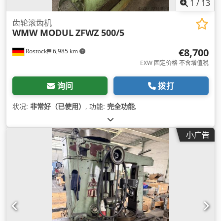
1
/
13
齿轮滚齿机
WMW MODUL
ZFWZ 500/5
€8,700
Rostock
6,985 km
EXW 固定价格 不含增值税
询问
拨打
状况:
非常好（已使用）
, 功能:
完全功能
,
小广告