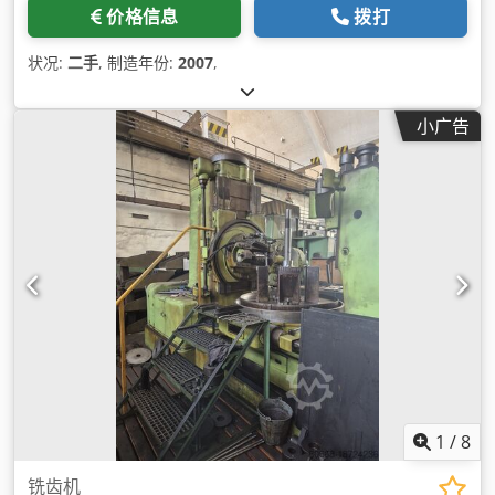
价格信息
拨打
状况:
二手
, 制造年份:
2007
,
小广告
1
/
8
铣齿机