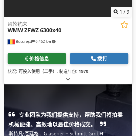
1
/
9
齿轮铣床
WMW
ZFWZ 6300x40
București
6,462 km
价格信息
拨打
状况:
可投入使用（二手）
, 制造年份:
1970
,
专业团队为我们提供支持，帮助我们将拍卖
机械便捷、高效地以最佳价格成交。
斯特凡·厄廷格，Gläsener + Schmitt GmbH