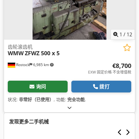
1
/
12
齿轮滚齿机
WMW
ZFWZ 500 x 5
€8,700
Rostock
6,985 km
EXW 固定价格 不含增值税
询问
拨打
状况:
非常好（已使用）
, 功能:
完全功能
,
发现更多二手机械