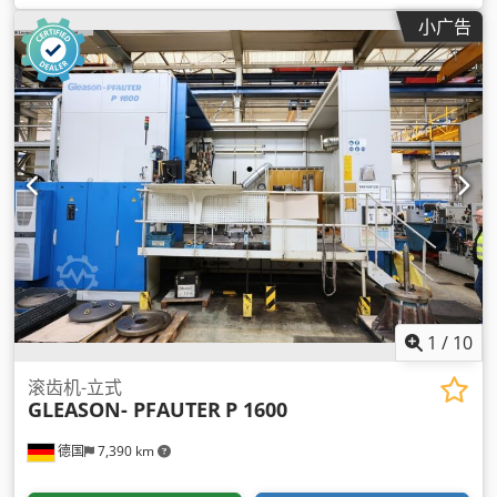
小广告
1
/
10
滚齿机-立式
GLEASON- PFAUTER
P 1600
德国
7,390 km