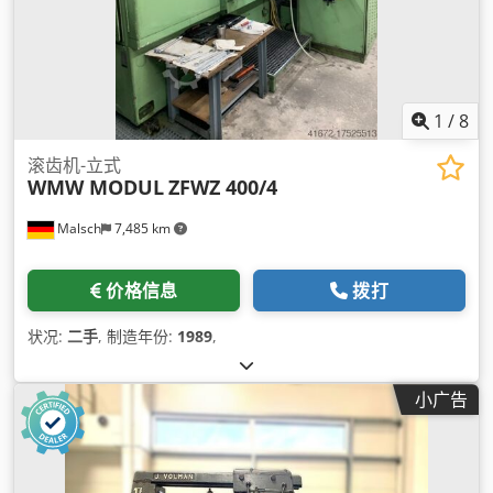
1
/
8
滚齿机-立式
WMW MODUL
ZFWZ 400/4
Malsch
7,485 km
价格信息
拨打
状况:
二手
, 制造年份:
1989
,
小广告