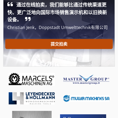
通过在线拍卖，我们能够比通过传统渠道更
Lincoln Vantage 500
快、更广泛地向国际市场销售演示机和以旧换新
Man Roland 305
设备。
Christian Jenk，Doppstadt Umwelttechnik有限公司
Newton 20
Pilous Arg 230
提交拍卖
Robland Bm 3000
Robland E 300
Schaublin 135
Transmig 400
Zoller Smile 400
手动 剪 板 机
手动 绞车