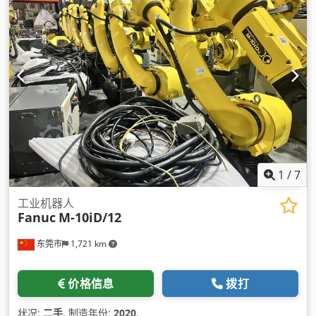
1
/
7
工业机器人
Fanuc
M-10iD/12
东莞市
1,721 km
价格信息
拨打
状况:
二手
, 制造年份:
2020
,