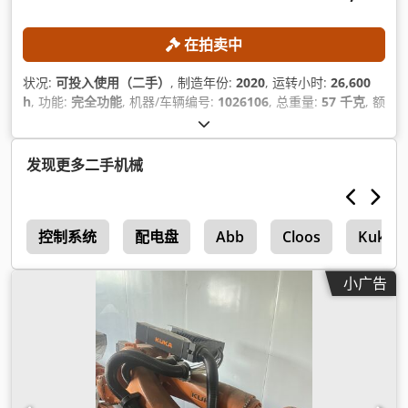
在拍卖中
状况:
可投入使用（二手）
, 制造年份:
2020
, 运转小时:
26,600
h
, 功能:
完全功能
, 机器/车辆编号:
1026106
, 总重量:
57 千克
, 额
定载荷:
10 千克
, 臂展:
1,101 毫米
, 控制器型号:
KR C4
compact
, 重复精度:
0.02 毫米
,
发现更多二手机械
0
控制系统
配电盘
Abb
Cloos
Kuka K
小广告