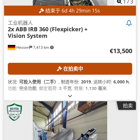
1
/
3
结束于
6
d
4
h
29
min
13
s
工业机器人
2x ABB
IRB 360 (Flexpicker) +
Vision System
Hessen
7,413 km
€13,500
在拍卖中
状况:
可投入使用（二手）
, 制造年份:
2019
, 运转小时:
6,000 h
,
功能:
完全功能
, 额定载荷:
3 千克
, 臂展:
1,130 毫米
,
拍卖