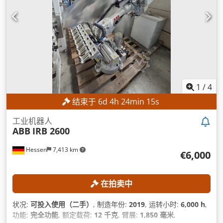
1
/
4
结束于
6
d
4
h
24
min
13
s
工业机器人
ABB
IRB 2600
Hessen
7,413 km
€6,000
在拍卖中
状况:
可投入使用（二手）
, 制造年份:
2019
, 运转小时:
6,000 h
,
功能:
完全功能
, 额定载荷:
12 千克
, 臂展:
1,850 毫米
,