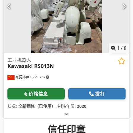
1
/
8
工业机器人
Kawasaki
RS013N
东莞市
1,721 km
价格信息
拨打
状况:
全新翻修（已使用）
, 制造年份:
2020
,
信任印章