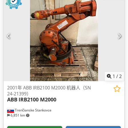
1
/
2
2001年 ABB IRB2100 M2000 机器人（SN
24-21399）
ABB
IRB2100 M2000
Trenčianske Stankovce
6,851 km