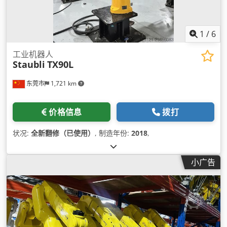
1
/
6
工业机器人
Staubli
TX90L
东莞市
1,721 km
价格信息
拨打
状况:
全新翻修（已使用）
, 制造年份:
2018
,
小广告