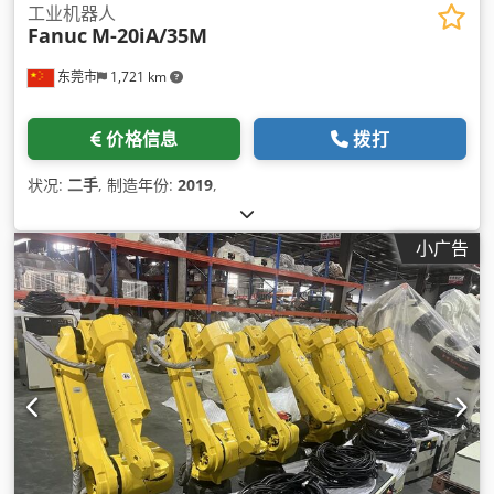
工业机器人
Fanuc
M-20iA/35M
东莞市
1,721 km
价格信息
拨打
状况:
二手
, 制造年份:
2019
,
小广告