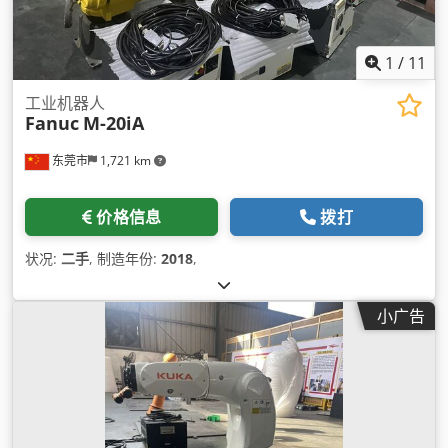
1
/
11
工业机器人
Fanuc
M-20iA
东莞市
1,721 km
价格信息
拨打
状况:
二手
, 制造年份:
2018
,
小广告