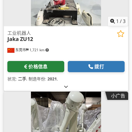
1
/
3
工业机器人
Jaka
ZU12
东莞市
1,721 km
价格信息
拨打
状况:
二手
, 制造年份:
2021
,
小广告