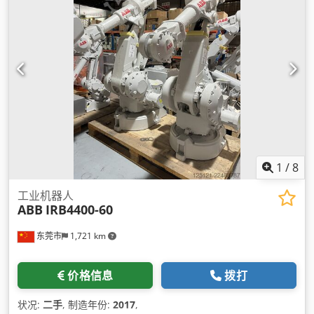
1
/
8
工业机器人
ABB
IRB4400-60
东莞市
1,721 km
价格信息
拨打
状况:
二手
, 制造年份:
2017
,