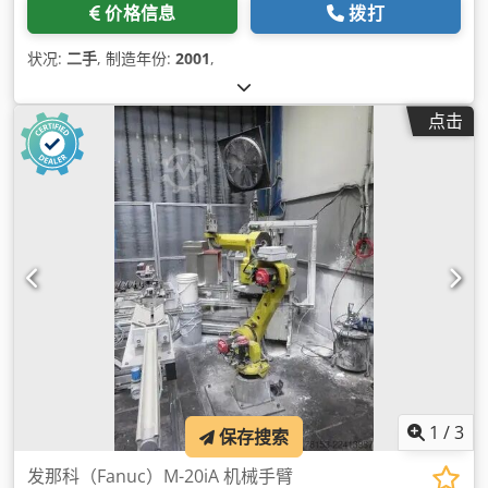
价格信息
拨打
状况:
二手
, 制造年份:
2001
,
点击
1
/
3
保存搜索
发那科（Fanuc）M-20iA 机械手臂