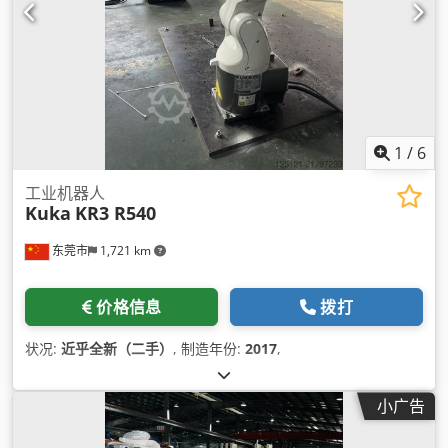
1
/
6
工业机器人
Kuka
KR3 R540
东莞市
1,721 km
价格信息
拨打
状况:
近乎全新（二手）
, 制造年份:
2017
,
小广告