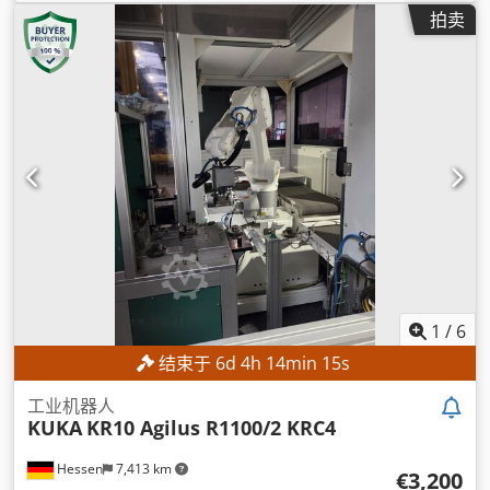
拍卖
1
/
6
结束于
6
d
4
h
14
min
13
s
工业机器人
KUKA
KR10 Agilus R1100/2 KRC4
Hessen
7,413 km
€3,200