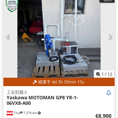
1
/
12
结束于
4
d
3
h
59
min
13
s
工业机器人
Yaskawa
MOTOMAN GP8 YR-1-
06VX8-A00
Tirol
7,379 km
€8,900