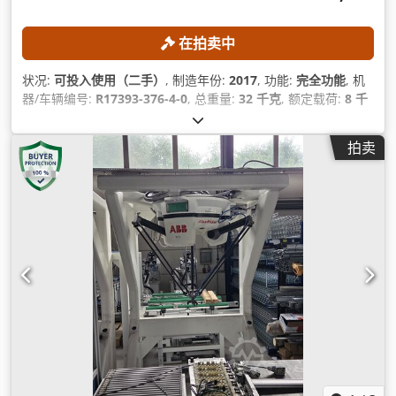
在拍卖中
状况:
可投入使用（二手）
, 制造年份:
2017
, 功能:
完全功能
, 机
器/车辆编号:
R17393-376-4-0
, 总重量:
32 千克
, 额定载荷:
8 千
克
, 控制器型号:
Yaskawa YRC1000
, 教导盒制造商:
Yaskawa
,
轴数:
6
,
拍卖