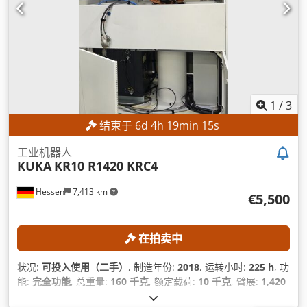
1
/
3
结束于
6
d
4
h
19
min
13
s
工业机器人
KUKA
KR10 R1420 KRC4
Hessen
7,413 km
€5,500
在拍卖中
状况:
可投入使用（二手）
, 制造年份:
2018
, 运转小时:
225 h
, 功
能:
完全功能
, 总重量:
160 千克
, 额定载荷:
10 千克
, 臂展:
1,420
毫米
, 重复精度:
0.04 毫米
, 轴数:
6
,