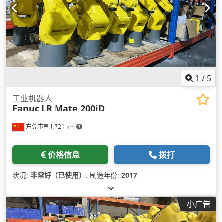
1
/
5
工业机器人
Fanuc
LR Mate 200iD
东莞市
1,721 km
价格信息
拨打
状况:
非常好（已使用）
, 制造年份:
2017
,
小广告