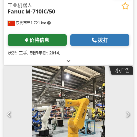
工业机器人
Fanuc
M-710iC/50
东莞市
1,721 km
价格信息
拨打
状况:
二手
, 制造年份:
2014
,
小广告