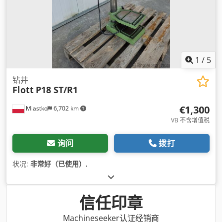
1
/
5
钻井
Flott
P18 ST/R1
€1,300
Miastko
6,702 km
VB 不含增值税
询问
拨打
状况:
非常好（已使用）
,
信任印章
Machineseeker认证经销商