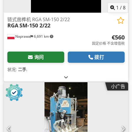
1
/
8
链式凿榫机 RGA SM-150 2/22
RGA
SM-150 2/22
€560
Naprawa
6,691 km
固定价格 不含增值税
询问
拨打
状况:
二手
,
小广告