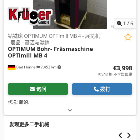
1
/
6
钻铣床 OPTIMUM OPTImill MB 4 - 展览机
- 展品 - 豪迈与激情
OPTIMUM
Bohr- Fräsmaschine
OPTImill MB 4
€3,998
Bad Honnef
7,453 km
固定价格 不含增值税
询问
拨打
状况:
新的
,
发现更多二手机械