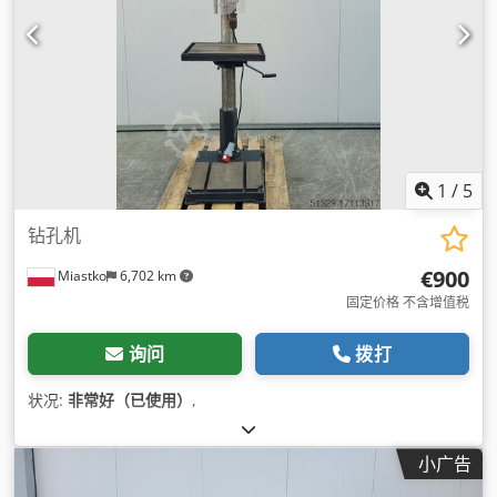
1
/
5
钻孔机
€900
Miastko
6,702 km
固定价格 不含增值税
询问
拨打
状况:
非常好（已使用）
,
小广告