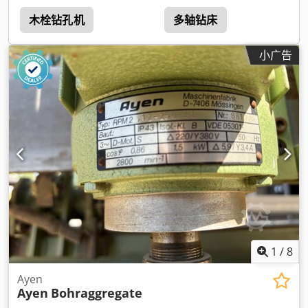
木栓钻孔机
多轴钻床
小广告
1
/
8
Ayen
Ayen
Bohraggregate