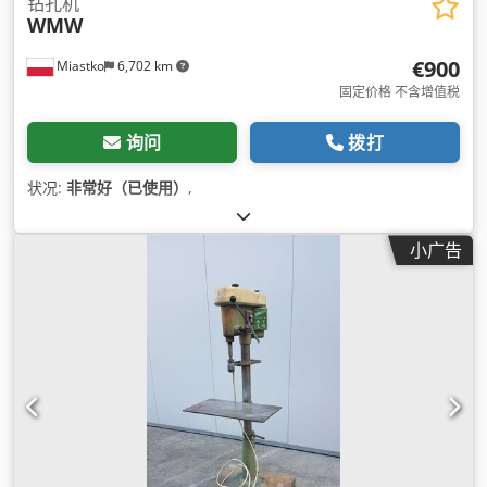
钻孔机
WMW
€900
Miastko
6,702 km
固定价格 不含增值税
询问
拨打
状况:
非常好（已使用）
,
小广告