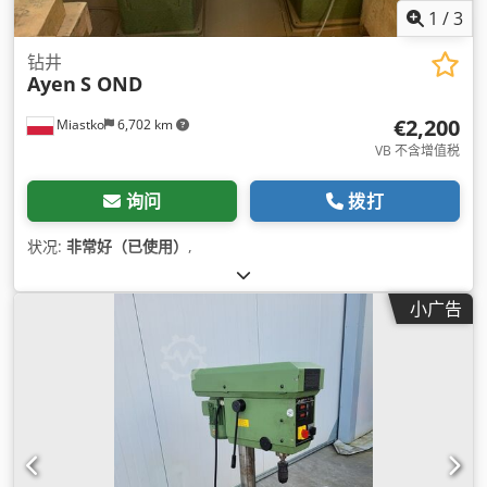
1
/
3
钻井
Ayen
S OND
€2,200
Miastko
6,702 km
VB 不含增值税
询问
拨打
状况:
非常好（已使用）
,
小广告