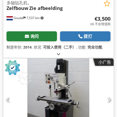
多轴钻孔机，
Zelfbouw
Zie afbeelding
€3,500
Gouda
7,537 km
VB 不含增值税
询问
拨打
制造年份:
2014
, 状况:
可投入使用（二手）
, 功能:
完全功能
,
小广告