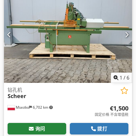
1
/
6
钻孔机
Scheer
€1,500
Miastko
6,702 km
固定价格 不含增值税
询问
拨打