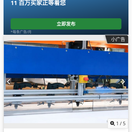
11 百万买家
正等着您
立即发布
*每条广告/月
小广告
1
/
5