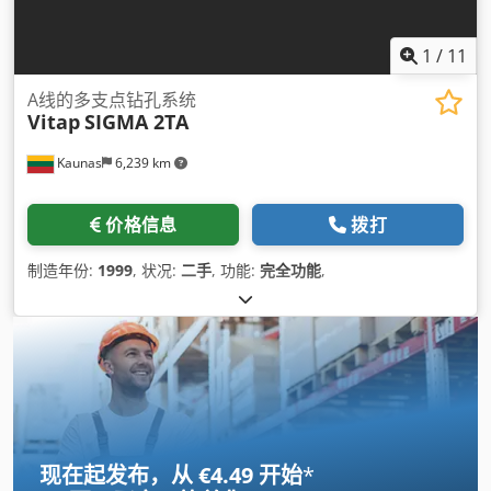
1
/
11
A线的多支点钻孔系统
Vitap
SIGMA 2TA
Kaunas
6,239 km
价格信息
拨打
制造年份:
1999
, 状况:
二手
, 功能:
完全功能
,
现在起发布，从 €4.49 开始
*