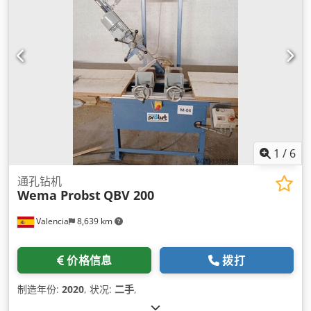
1
/
6
通孔钻机
Wema Probst
QBV 200
Valencia
8,639 km
价格信息
拨打
制造年份:
2020
, 状况:
二手
,