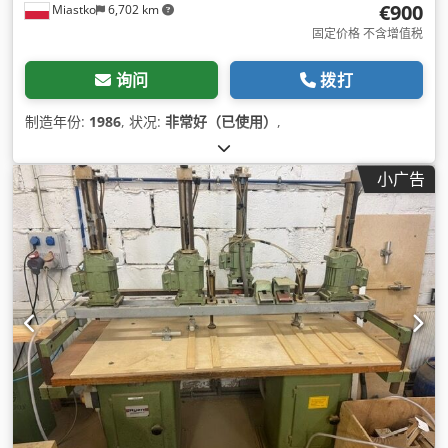
€900
Miastko
6,702 km
固定价格 不含增值税
询问
拨打
制造年份:
1986
, 状况:
非常好（已使用）
,
小广告