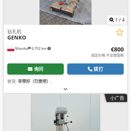
1
/
4
钻孔机
GENKO
€800
Miastko
6,702 km
固定价格 不含增值税
询问
拨打
状况:
非常好（已使用）
,
小广告