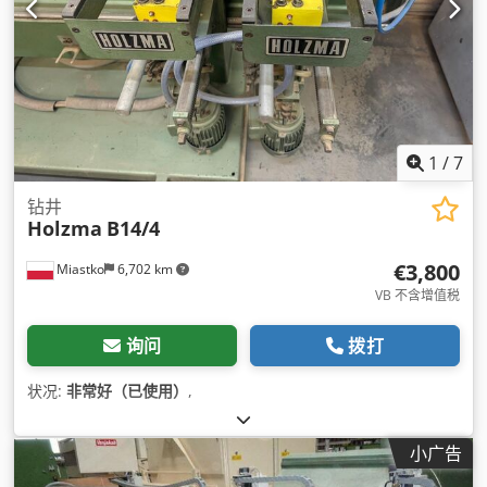
1
/
7
钻井
Holzma
B14/4
€3,800
Miastko
6,702 km
VB 不含增值税
询问
拨打
状况:
非常好（已使用）
,
小广告