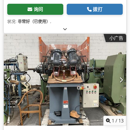
询问
拨打
状况:
非常好（已使用）
,
小广告
1
/
13