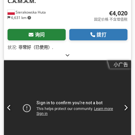
C.A.M.A.M.
€4,020
Sierakowska Huta
6,631 km
固定价格 不含增值税
询问
拨打
状况:
非常好（已使用）
,
小广告