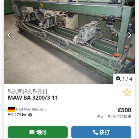
1
/
4
锅孔和指孔钻孔机
MAW
BA 3200/3-11
€500
Bad Oeynhausen
7,279 km
固定价格 不含增值税
询问
拨打