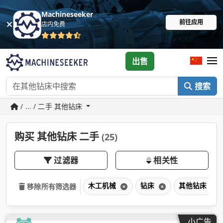
Machineseeker
前往应用
店内免费
出售
搜索
/ ... / 二手 其他钻床
购买 其他钻床 二手
(25)
过滤器
相关性
木工机械
钻床
其他钻床
移除所有筛选器
小广告