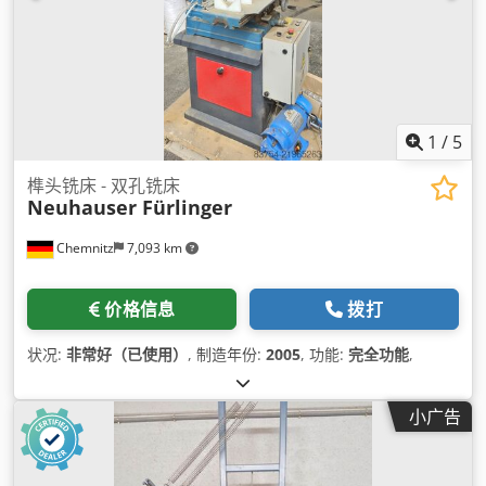
1
/
5
榫头铣床 - 双孔铣床
Neuhauser Fürlinger
Chemnitz
7,093 km
价格信息
拨打
状况:
非常好（已使用）
, 制造年份:
2005
, 功能:
完全功能
,
小广告