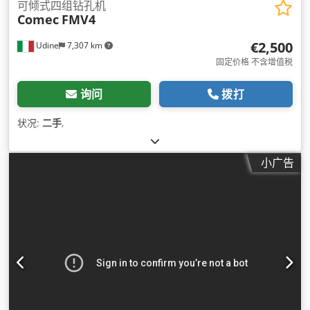
可倾式四组钻孔机
Comec
FMV4
€2,500
Udine
7,307 km
固定价格 不含增值税
询问
拨打
状况:
二手
,
小广告