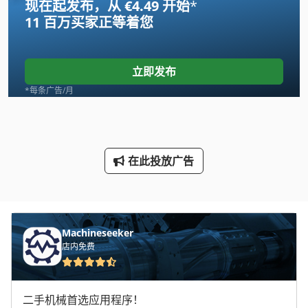
现在起发布，从 €4.49 开始
*
Gildemeister Ct 20
11 百万买家
正等着您
Index B 60
International 434
立即发布
Jungheinrich E
*每条广告/月
Linde
Newton 20
在此投放广告
Pruner King
Tank
Transmig 400
Machineseeker
店内免费
手动 剪 板 机
手动 绞车
二手机械首选应用程序！