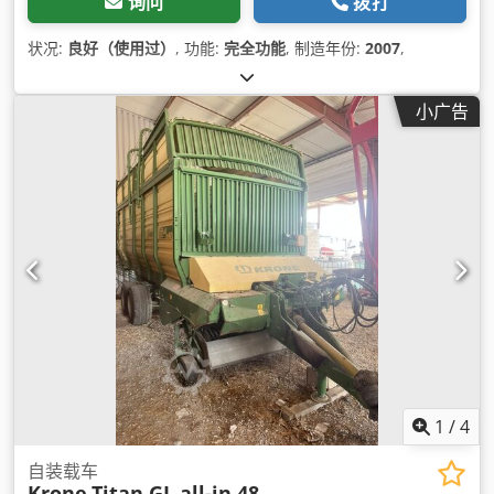
询问
拨打
状况:
良好（使用过）
, 功能:
完全功能
, 制造年份:
2007
,
小广告
1
/
4
自装载车
Krone
Titan GL all-in 48