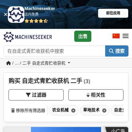
Machineseeker
前往应用
店内免费
出售
搜索
/ ... / 二手 自走式青贮收获机
购买 自走式青贮收获机 二手
(3)
过滤器
相关性
农业机械
草地技术
自走式青
移除所有筛选器
小广告