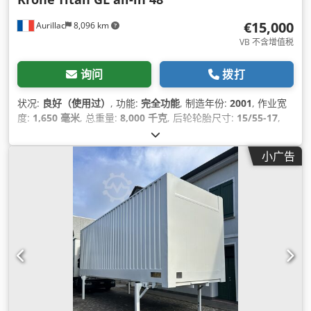
€15,000
Aurillac
8,096 km
VB 不含增值税
询问
拨打
状况:
良好（使用过）
, 功能:
完全功能
, 制造年份:
2001
, 作业宽
度:
1,650 毫米
, 总重量:
8,000 千克
, 后轮轮胎尺寸:
15/55-17
,
小广告