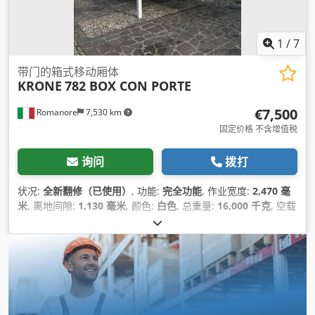
1
/
7
带门的箱式移动厢体
KRONE
782 BOX CON PORTE
€7,500
Romanore
7,530 km
固定价格 不含增值税
询问
拨打
状况:
全新翻修（已使用）
, 功能:
完全功能
, 作业宽度:
2,470 毫
米
, 离地间隙:
1,130 毫米
, 颜色:
白色
, 总重量:
16,000 千克
, 空载
重量:
3,020 千克
, 最大载重重量:
12,980 千克
, 装载空间体积:
51
立方米
, 装载空间长度:
7,700 毫米
, 装载空间宽度:
2,470 毫米
,
货舱高度:
2,700 毫米
, 总高度:
2,900 毫米
, 总长度:
7,820 毫米
,
总宽度:
2,550 毫米
,