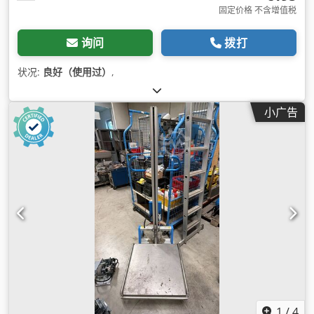
固定价格 不含增值税
询问
拨打
状况:
良好（使用过）
,
小广告
1
/
4