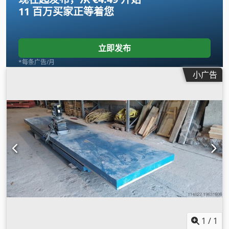
11 百万买家
正等着您
立即发布
*每条广告/月
小广告
1
/
1