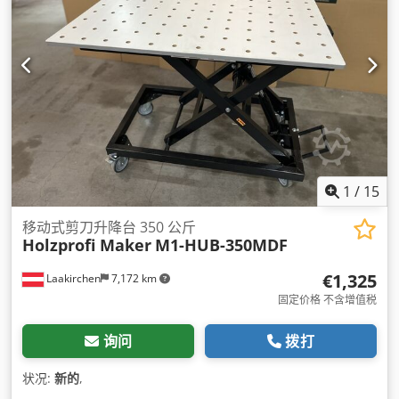
1
/
15
移动式剪刀升降台 350 公斤
Holzprofi Maker
M1-HUB-350MDF
€1,325
Laakirchen
7,172 km
固定价格 不含增值税
询问
拨打
状况:
新的
,