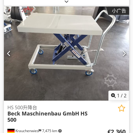
小广告
1
/
2
HS 500升降台
Beck Maschinenbau GmbH
HS
500
€2,360
Krauchenwies
7,475 km