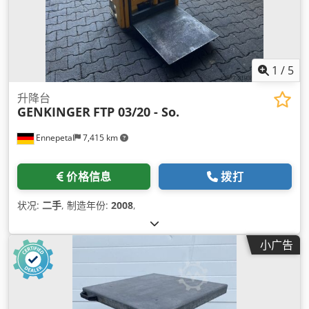
1
/
5
升降台
GENKINGER
FTP 03/20 - So.
Ennepetal
7,415 km
价格信息
拨打
状况:
二手
, 制造年份:
2008
,
小广告