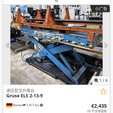
小广告
1
/
4
液压剪叉升降台
Gruse
ELS 2-13-9
€2,435
Borken
7,417 km
VB 不含增值税