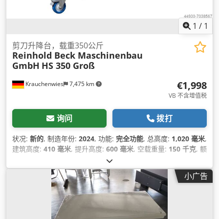
1
/
1
剪刀升降台，载重350公斤
Reinhold Beck Maschinenbau
GmbH
HS 350 Groß
€1,998
Krauchenwies
7,475 km
VB 不含增值税
询问
拨打
状况:
新的
, 制造年份:
2024
, 功能:
完全功能
, 总高度:
1,020 毫米
,
建筑高度:
410 毫米
, 提升高度:
600 毫米
, 空载重量:
150 千克
, 额
定载荷:
350 千克
, 总长度:
1,900 毫米
, 总宽度:
740 毫米
, 保修期
限:
24 个月
,
小广告