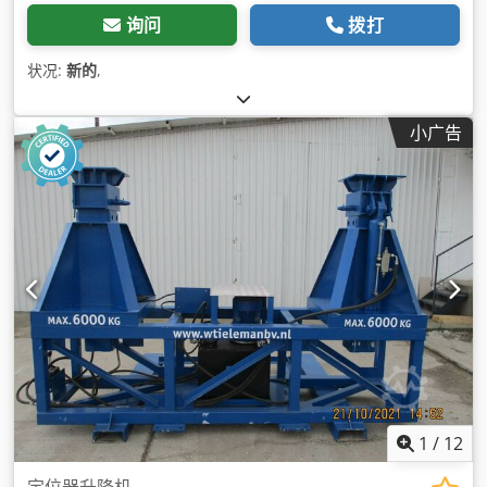
询问
拨打
状况:
新的
,
小广告
1
/
12
定位器升降机