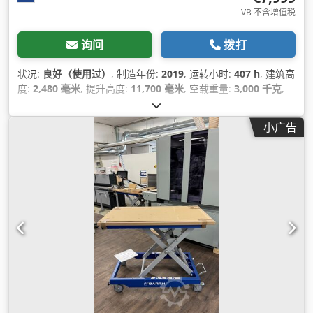
VB 不含增值税
询问
拨打
状况:
良好（使用过）
, 制造年份:
2019
, 运转小时:
407 h
, 建筑高
度:
2,480 毫米
, 提升高度:
11,700 毫米
, 空载重量:
3,000 千克
,
里程:
407 公里
, 燃油类型:
电动
,
小广告