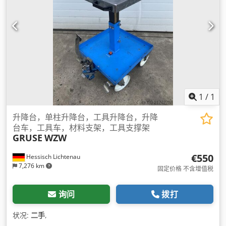
1
/
1
升降台，单柱升降台，工具升降台，升降
台车，工具车，材料支架，工具支撑架
GRUSE
WZW
€550
Hessisch Lichtenau
7,276 km
固定价格 不含增值税
询问
拨打
状况:
二手
,