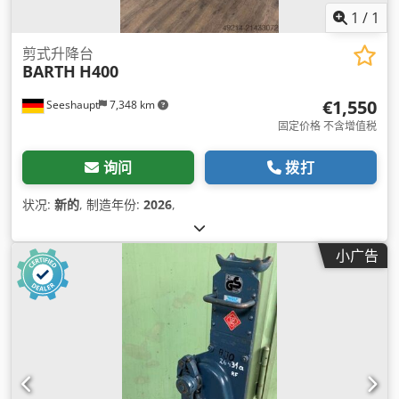
1
/
1
剪式升降台
BARTH
H400
€1,550
Seeshaupt
7,348 km
固定价格 不含增值税
询问
拨打
状况:
新的
, 制造年份:
2026
,
小广告