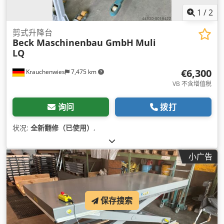
1
/
2
剪式升降台
Beck Maschinenbau GmbH
Muli
LQ
€6,300
Krauchenwies
7,475 km
VB 不含增值税
询问
拨打
状况:
全新翻修（已使用）
,
小广告
保存搜索