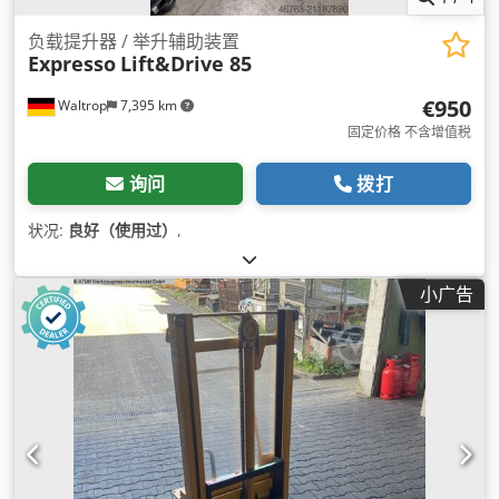
负载提升器 / 举升辅助装置
Expresso
Lift&Drive 85
€950
Waltrop
7,395 km
固定价格 不含增值税
询问
拨打
状况:
良好（使用过）
,
小广告