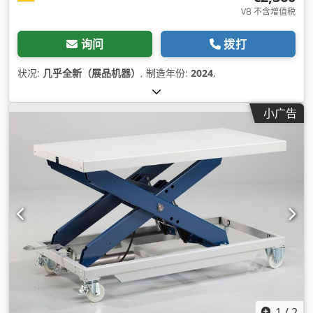
VB 不含增值税
询问
拨打
状况:
几乎全新（展品机器）
, 制造年份:
2024
,
小广告
1
/
2