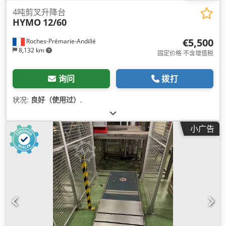
4吨剪叉升降台
HYMO
12/60
€5,500
Roches-Prémarie-Andillé
8,132 km
固定价格 不含增值税
询问
拨打
状况:
良好（使用过）
,
小广告