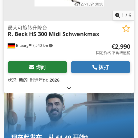
1
/
6
最大可旋转升降台
R. Beck
HS 300 Midi Schwenkmax
€2,990
Bitburg
7,540 km
固定价格 不含增值税
询问
拨打
状况:
新的
, 制造年份:
2026
,
现在起发布，从 €4.49 开始
*