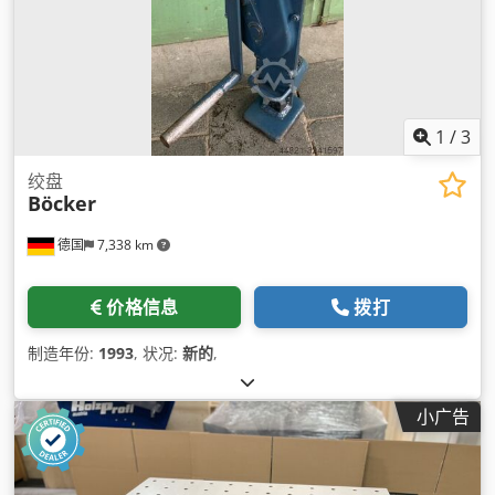
1
/
3
绞盘
Böcker
德国
7,338 km
价格信息
拨打
制造年份:
1993
, 状况:
新的
,
小广告