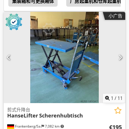
集装箱和可更换厢体
厂房起重机和仓库起重机
小广告
1
/
11
剪式升降台
HanseLifter
Scherenhubtisch
€195
Frankenberg/Sa.
7,082 km