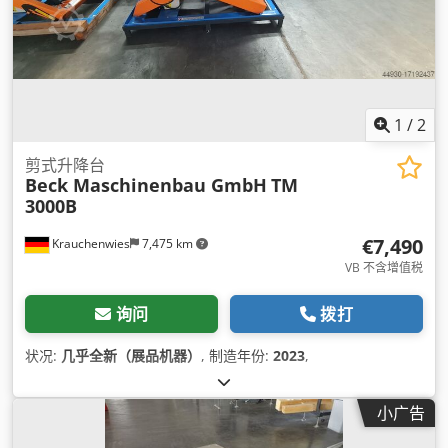
1
/
2
剪式升降台
Beck Maschinenbau GmbH
TM
3000B
€7,490
Krauchenwies
7,475 km
VB 不含增值税
询问
拨打
状况:
几乎全新（展品机器）
, 制造年份:
2023
,
小广告