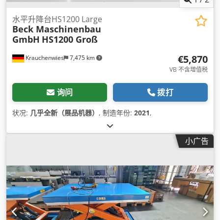
水平升降台HS1200 Large
Beck Maschinenbau
GmbH
HS1200 Groß
€5,870
Krauchenwies
7,475 km
VB 不含增值税
询问
拨打
状况:
几乎全新（展品机器）
, 制造年份:
2021
,
小广告