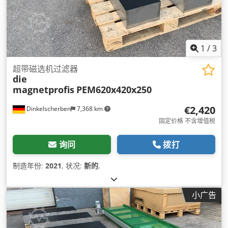
1
/
3
超带磁选机过滤器
die
magnetprofis
PEM620x420x250
€2,420
Dinkelscherben
7,368 km
固定价格 不含增值税
询问
拨打
制造年份:
2021
, 状况:
新的
,
小广告