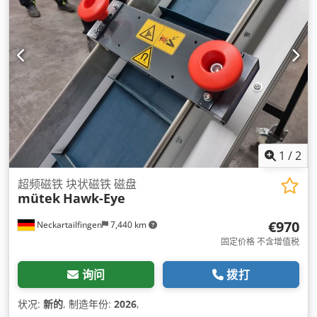
1
/
2
超频磁铁 块状磁铁 磁盘
mütek
Hawk-Eye
€970
Neckartailfingen
7,440 km
固定价格 不含增值税
询问
拨打
状况:
新的
, 制造年份:
2026
,