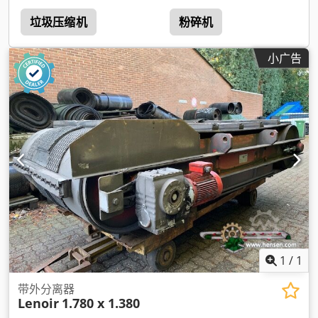
垃圾压缩机
粉碎机
小广告
1
/
1
带外分离器
Lenoir
1.780 x 1.380