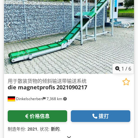
1
/
6
用于散装货物的倾斜输送带输送系统
die magnetprofis
2021090217
Dinkelscherben
7,368 km
价格信息
拨打
制造年份:
2021
, 状况:
新的
,