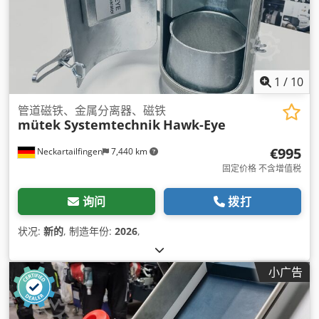
1
/
10
管道磁铁、金属分离器、磁铁
mütek Systemtechnik
Hawk-Eye
€995
Neckartailfingen
7,440 km
固定价格 不含增值税
询问
拨打
状况:
新的
, 制造年份:
2026
,
小广告