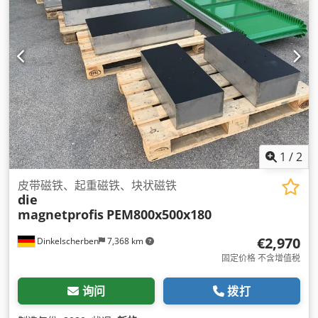
1
/
2
皮带磁铁、起重磁铁、块状磁铁
die
magnetprofis
PEM800x500x180
€2,970
Dinkelscherben
7,368 km
固定价格 不含增值税
询问
拨打