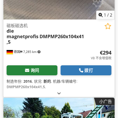
1
/
2
磁板磁选机
die
magnetprofis
DMPMP260x104x41
,5
€294
德国
7,285 km
VB 不含增值税
询问
拨打
制造年份:
2016
, 状况:
新的
, 机器/车辆编号:
DMPMP260x104x41,5
,
小广告