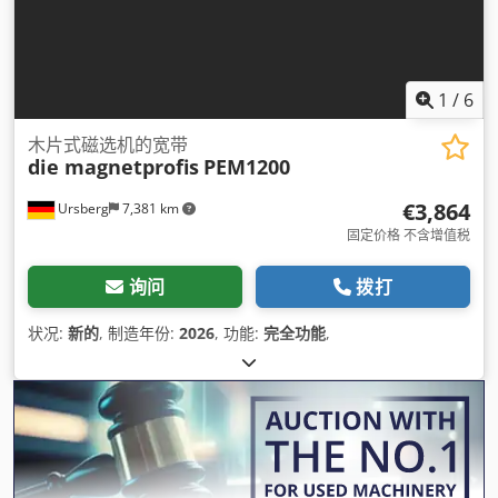
1
/
6
木片式磁选机的宽带
die magnetprofis
PEM1200
€3,864
Ursberg
7,381 km
固定价格 不含增值税
询问
拨打
状况:
新的
, 制造年份:
2026
, 功能:
完全功能
,