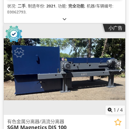
状况:
二手
, 制造年份:
2021
, 功能:
完全功能
, 机器/车辆编号:
E0062793
,
小广告
1
/
4
有色金属分离器/涡流分离器
SGM Magnetics
DIS 100