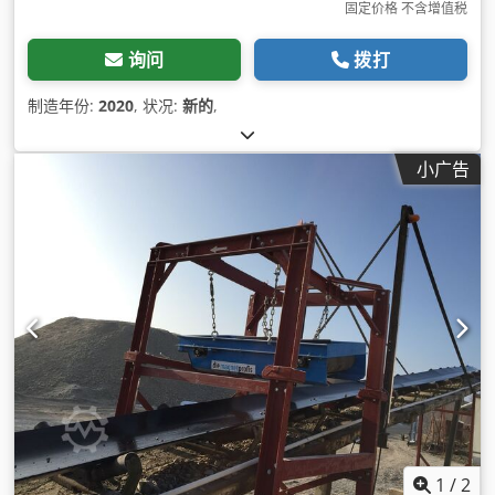
固定价格 不含增值税
询问
拨打
制造年份:
2020
, 状况:
新的
,
小广告
1
/
2