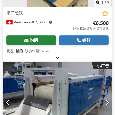
1
/
3
滚筒磁铁
€6,500
Merishausen
7,528 km
EXW 固定价格 不含增值税
询问
拨打
状况:
新的
, 制造年份:
2026
,
小广告