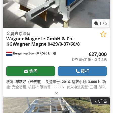
1
/
3
金属去除设备
Wagner Magnete GmbH & Co.
KGWagner Magne
0429/0-37/60/8
€27,000
Bergen op Zoom
7,590 km
EXW 固定价格 不含增值税
询问
拨打
状况:
非常好（已使用）
, 制造年份:
2016
, 运转小时:
3,000 h
, 功
能:
完全功能
, 机器/车辆编号:
565697
, 输入电流类型:
三相
, 输入
电压:
400 V
, 皮带宽度:
600 毫米
, 输送带宽度:
600 毫米
,
小广告