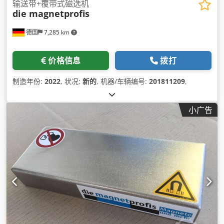
输送带+覆带式磁选机
die magnetprofis
德国
7,285 km
价格信息
拨打
制造年份:
2022
, 状况:
新的
, 机器/车辆编号:
201811209
,
小广告