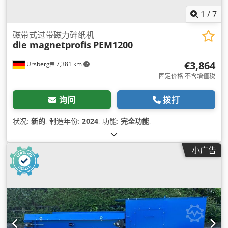
1
/
7
磁带式过带磁力碎纸机
die magnetprofis
PEM1200
€3,864
Ursberg
7,381 km
固定价格 不含增值税
询问
拨打
状况:
新的
, 制造年份:
2024
, 功能:
完全功能
,
小广告