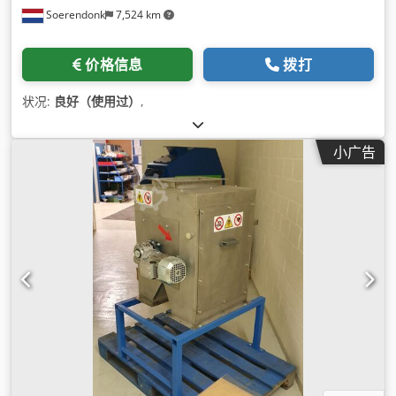
Soerendonk
7,524 km
价格信息
拨打
状况:
良好（使用过）
,
小广告