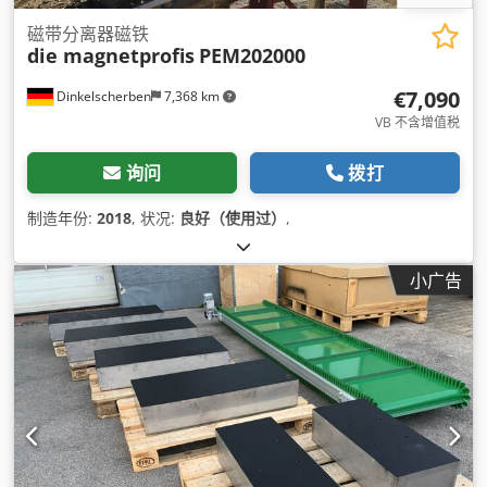
磁带分离器磁铁
die magnetprofis
PEM202000
€7,090
Dinkelscherben
7,368 km
VB 不含增值税
询问
拨打
制造年份:
2018
, 状况:
良好（使用过）
,
小广告