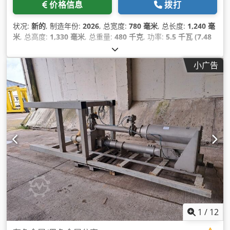
价格信息
拨打
状况:
新的
, 制造年份:
2026
, 总宽度:
780 毫米
, 总长度:
1,240 毫
米
, 总高度:
1,330 毫米
, 总重量:
480 千克
, 功率:
5.5 千瓦 (7.48
马力)
, 切削直径:
120 毫米
, CBR A3 剥线机专为剥除各种规格电
缆的外层绝缘材料而设计，便于取出内部的导电材料。 该系列在
小广告
以下方面表现卓越： 钢铠装电缆（SWA）， 双钢铠装电缆， 钢
带， PVC 包覆电缆、 铅包电缆、 厚橡胶包覆电缆、 尼龙包覆电
缆、 低档电缆、 TT 电缆等。 经过特殊处理且设计独特的刀片，
可长时间对任意长度的电缆进行切割和剥皮，且刀片不易钝化。
CBR A3 系列中的所有电气和电子元件均采用西门子品牌。我们
的产品均按照 CE 和 EAC 标准制造并获得认证。 技术规格 功率
5.5 千瓦 电缆尺寸 1-120 毫米 Crjdpfx Adjff H Imsyjf 切割速度
25 米/分钟 长度 1240 毫米 宽度 780 毫米 高度 1330 毫米 重量
480 公斤
1
/
12