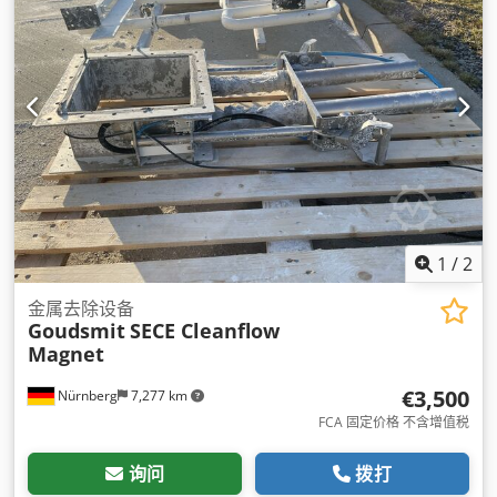
1
/
2
金属去除设备
Goudsmit
SECE Cleanflow
Magnet
€3,500
Nürnberg
7,277 km
FCA 固定价格 不含增值税
询问
拨打