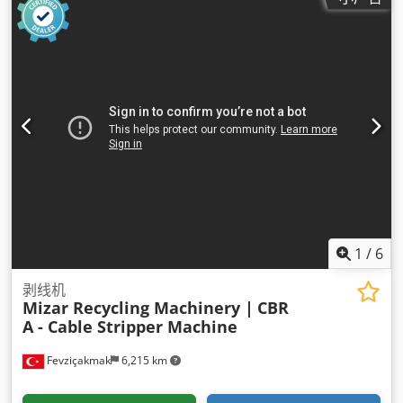
1
/
6
剥线机
Mizar Recycling Machinery |
CBR
A - Cable Stripper Machine
Fevziçakmak
6,215 km