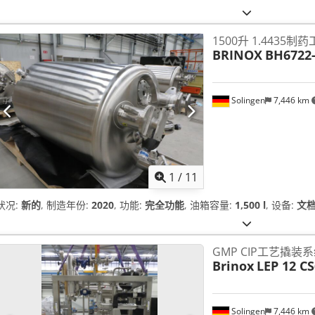
1500升 1.4435制
BRINOX
BH6722-
Solingen
7,446 km
1
/
11
状况:
新的
, 制造年份:
2020
, 功能:
完全功能
, 油箱容量:
1,500 l
, 设备:
文档
GMP CIP工艺撬装系统
Brinox
LEP 12 C
Solingen
7,446 km