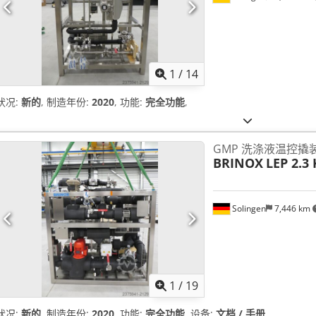
1
/
14
状况:
新的
, 制造年份:
2020
, 功能:
完全功能
,
GMP 洗涤液温控撬
BRINOX
LEP 2.3
Solingen
7,446 km
1
/
19
状况:
新的
, 制造年份:
2020
, 功能:
完全功能
, 设备:
文档 / 手册
,