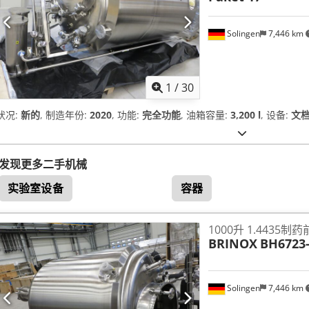
Solingen
7,446 km
1
/
30
状况:
新的
, 制造年份:
2020
, 功能:
完全功能
, 油箱容量:
3,200 l
, 设备:
文档
发现更多二手机械
实验室设备
容器
1000升 1.4435制
BRINOX
BH6723-
Solingen
7,446 km