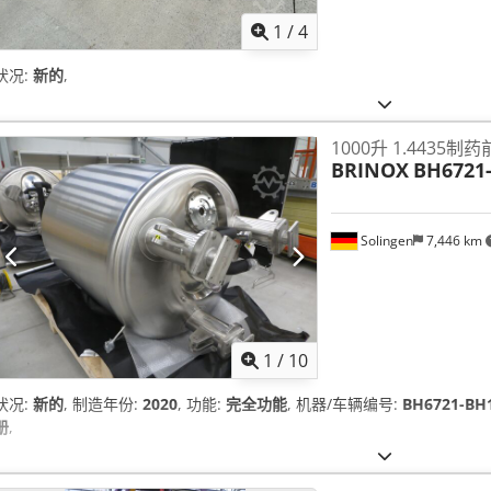
1
/
4
状况:
新的
,
1000升 1.4435制
BRINOX
BH6721-
Solingen
7,446 km
1
/
10
状况:
新的
, 制造年份:
2020
, 功能:
完全功能
, 机器/车辆编号:
BH6721-BH
册
,