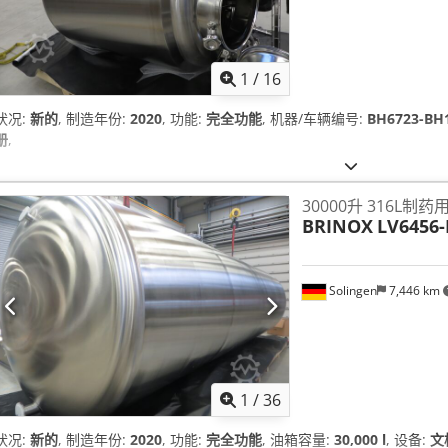
1
/
16
状况:
新的
, 制造年份:
2020
, 功能:
完全功能
, 机器/车辆编号:
BH6723-BH
册
,
30000升 316L制
BRINOX
LV6456-
Solingen
7,446 km
1
/
36
状况:
新的
, 制造年份:
2020
, 功能:
完全功能
, 油箱容量:
30,000 l
, 设备:
文