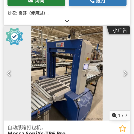
询问
拨打
状况:
良好（使用过）
,
小广告
1
/
7
自动纸箱打包机，
Mosca
SoniXs-TR6 Pro