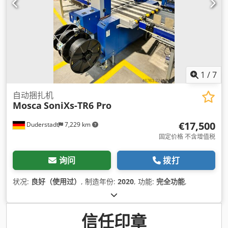
1
/
7
自动捆扎机
Mosca
SoniXs-TR6 Pro
€17,500
Duderstadt
7,229 km
固定价格 不含增值税
询问
拨打
状况:
良好（使用过）
, 制造年份:
2020
, 功能:
完全功能
,
信任印章