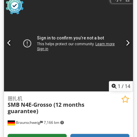
1
/
14
捆扎机
SMB
N4E-Grosso (12 months
guarantee)
Braunschweig
7,166 km