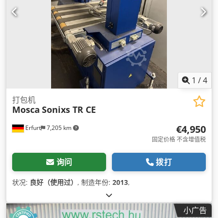
1
/
4
打包机
Mosca
Sonixs TR CE
€4,950
Erfurt
7,205 km
固定价格 不含增值税
询问
拨打
状况:
良好（使用过）
, 制造年份:
2013
,
小广告