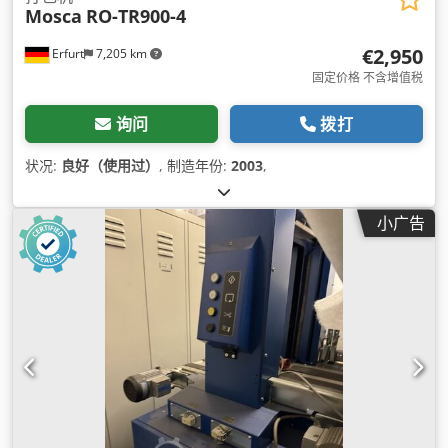
Mosca
RO-TR900-4
€2,950
Erfurt
7,205 km
固定价格 不含增值税
询问
拨打
状况:
良好（使用过）
, 制造年份:
2003
,
小广告