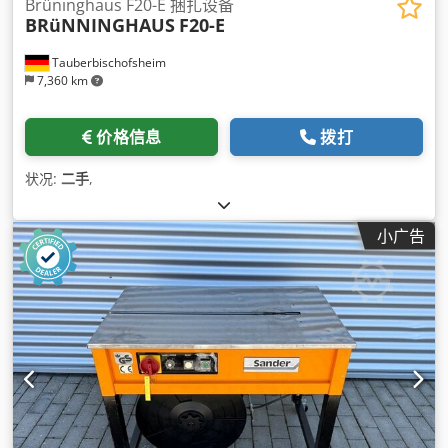
Brüninghaus F20-E 捆扎设备
BRüNNINGHAUS
F20-E
Tauberbischofsheim
7,360 km
价格信息
拨打
状况:
二手
,
小广告