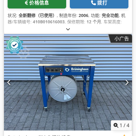
价格信息
拨打
状况:
全新翻修（已使用）
, 制造年份:
2006
, 功能:
完全功能
, 机
器/车辆编号:
410B010616003
, 保修期限:
12 个月
, 车架高度:
600 毫米
, 车架宽度:
600 毫米
, 设备:
文档 / 手册
,
小广告
1
/
4