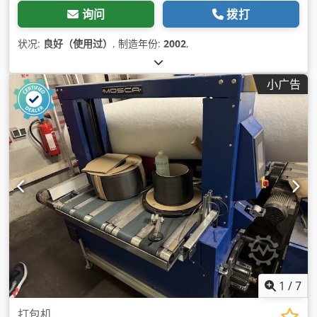
询问
拨打
状况:
良好（使用过）
, 制造年份:
2002
,
小广告
1
/
7
打包机