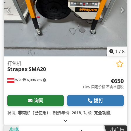
1
/
8
打包机
Strapex
SMA20
€650
Wien
6,996 km
EXW 固定价格 不含增值税
询问
拨打
状况:
非常好（已使用）
, 制造年份:
2018
, 功能:
完全功能
,
小广告