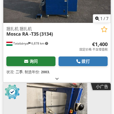
1
/
7
捆扎机 捆扎机
Mosca RA -T35
(3134)
€1,400
Tatabánya
6,878 km
固定价格 不含增值税
询问
拨打
状况:
二手
, 制造年份:
2003
,
小广告