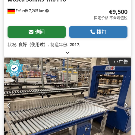
€9,500
Erfurt
7,205 km
固定价格 不含增值税
询问
拨打
状况:
良好（使用过）
, 制造年份:
2017
,
小广告