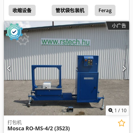
收缩设备
管状袋包装机
Ferag
小广告
1
/
10
打包机
Mosca
RO-MS-4/2 (3523)