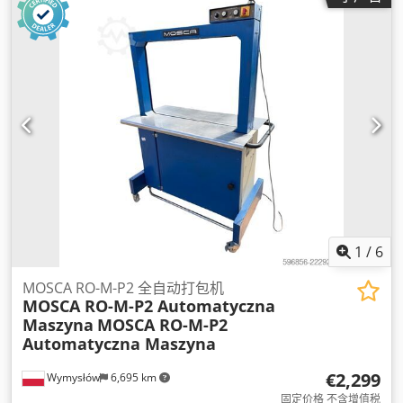
1
/
6
MOSCA RO-M-P2 全自动打包机
MOSCA RO-M-P2 Automatyczna
Maszyna
MOSCA RO-M-P2
Automatyczna Maszyna
€2,299
Wymysłów
6,695 km
固定价格 不含增值税