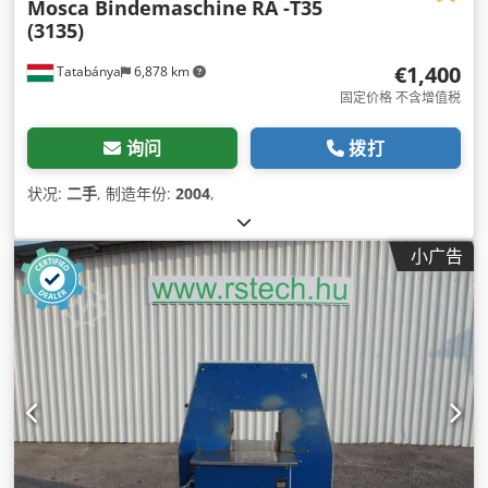
Mosca Bindemaschine
RA -T35
(3135)
€1,400
Tatabánya
6,878 km
固定价格 不含增值税
询问
拨打
状况:
二手
, 制造年份:
2004
,
小广告