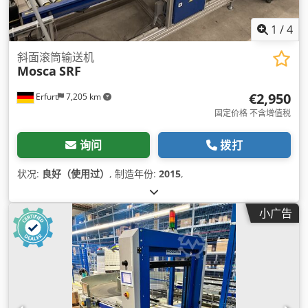
1
/
4
斜面滚筒输送机
Mosca
SRF
€2,950
Erfurt
7,205 km
固定价格 不含增值税
询问
拨打
状况:
良好（使用过）
, 制造年份:
2015
,
小广告