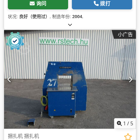
询问
拨打
状况:
良好（使用过）
, 制造年份:
2004
,
小广告
1
/
5
捆扎机 捆扎机