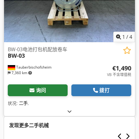
1
/
4
BW-03电池打包机配放卷车
BW-03
€1,490
Tauberbischofsheim
7,360 km
VB 不含增值税
询问
拨打
状况:
二手
,
发现更多二手机械