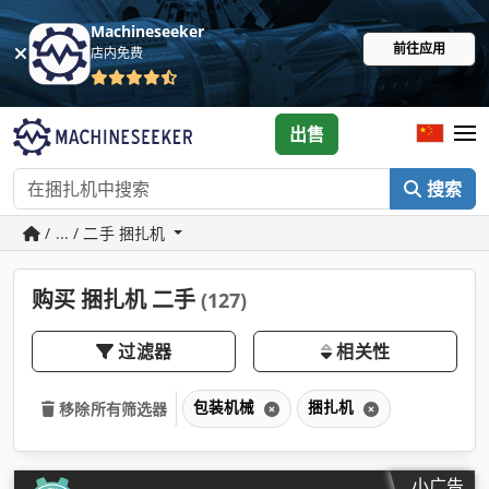
Machineseeker
前往应用
店内免费
出售
搜索
/ ... / 二手 捆扎机
购买 捆扎机 二手
(127)
过滤器
相关性
包装机械
捆扎机
移除所有筛选器
小广告