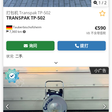
1
/
2
打包机 Transpak TP-502
TRANSPAK
TP-502
€590
Tauberbischofsheim
7,360 km
VB 不含增值税
询问
拨打
状况:
二手
,
小广告