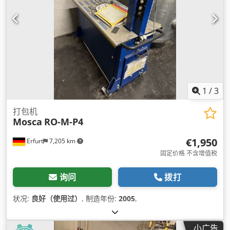
1
/
3
打包机
Mosca
RO-M-P4
€1,950
Erfurt
7,205 km
固定价格 不含增值税
询问
拨打
状况:
良好（使用过）
, 制造年份:
2005
,
小广告