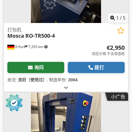
1
/
5
打包机
Mosca
RO-TR500-4
€2,950
Erfurt
7,205 km
固定价格 不含增值税
询问
拨打
状况:
良好（使用过）
, 制造年份:
2004
,
小广告