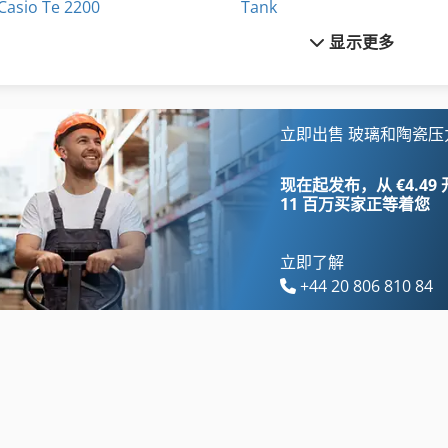
Casio Te 2200
Tank
显示更多
Emcomat 17 D
Transmig 400
Fuw 250
Wenzel Lh 54
Fz 0
三维 扫描 仪
立即出售 玻璃和陶瓷压
Hsm V Press 605
手动 剪 板 机
现在起发布，从 €4.49
11 百万买家
正等着您
立即了解
+44 20 806 810 84