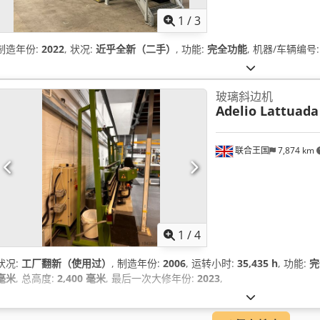
1
/
3
制造年份:
2022
, 状况:
近乎全新（二手）
, 功能:
完全功能
, 机器/车辆编号
玻璃斜边机
Adelio Lattuada
联合王国
7,874 km
1
/
4
状况:
工厂翻新（使用过）
, 制造年份:
2006
, 运转小时:
35,435 h
, 功能:
完
毫米
, 总高度:
2,400 毫米
, 最后一次大修年份:
2023
,