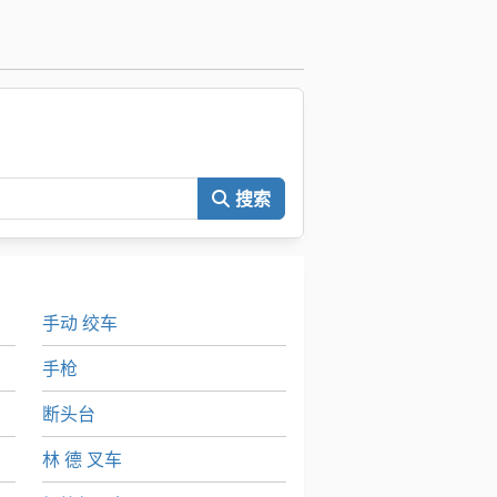
。
搜索
手动 绞车
手枪
断头台
林 德 叉车