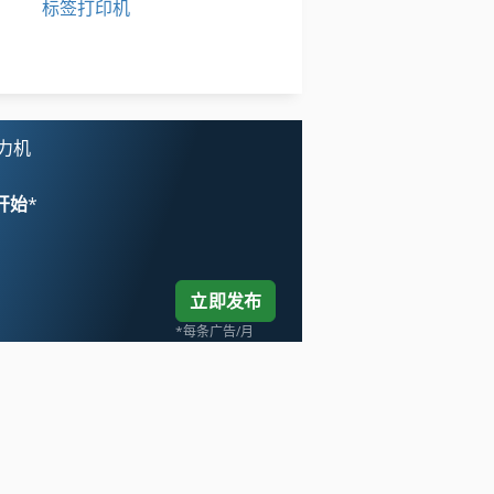
标签打印机
轮式挖掘机
轴 流 风机
力机
 开始
*
立即发布
*每条广告/月