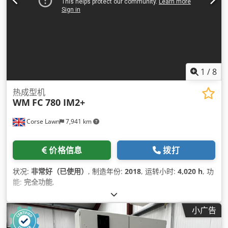
1
/
8
热成型机
WM
FC 780 IM2+
Corse Lawn
7,941 km
价格信息
拨打
状况:
非常好（已使用）
, 制造年份:
2018
, 运转小时:
4,020 h
, 功
能:
完全功能
,
小广告