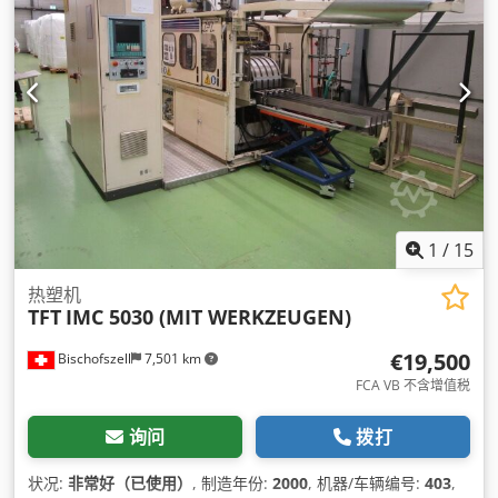
1
/
15
热塑机
TFT
IMC 5030 (MIT WERKZEUGEN)
€19,500
Bischofszell
7,501 km
FCA VB 不含增值税
询问
拨打
状况:
非常好（已使用）
, 制造年份:
2000
, 机器/车辆编号:
403
,