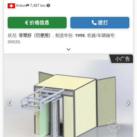
Arbon
7,487 km
价格信息
拨打
状况:
非常好（已使用）
, 制造年份:
1998
, 机器/车辆编号:
00020
,
小广告