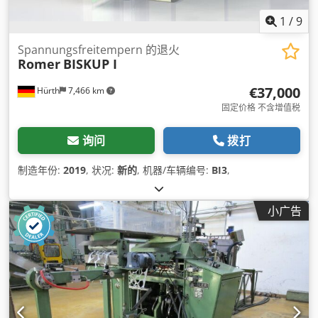
1
/
9
Spannungsfreitempern 的退火
Romer
BISKUP I
€37,000
Hürth
7,466 km
固定价格 不含增值税
询问
拨打
制造年份:
2019
, 状况:
新的
, 机器/车辆编号:
BI3
,
小广告