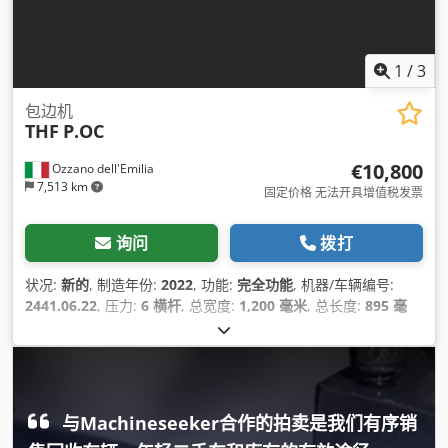
1
/
3
包边机
THF
P.OC
€10,800
Ozzano dell'Emilia
7,513 km
固定价格 无法开具增值税发票
询问
拨打
状况:
新的
, 制造年份:
2022
, 功能:
完全功能
, 机器/车辆编号:
2441.06.22
, 压力:
6 横杆
, 总宽度:
1,200 毫米
, 总长度:
895 毫
米
, 总高度:
1,600 毫米
, 输入电压:
230 V
, 压缩空气连接:
6 横杆
,
总重量:
180 千克
,
与Machineseeker合作的拍卖是我们有序销