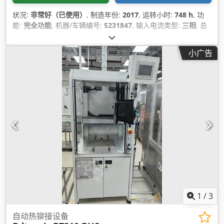
状况:
非常好（已使用）
, 制造年份:
2017
, 运转小时:
748 h
, 功
能:
完全功能
, 机器/车辆编号:
5231847
, 输入电流类型:
三相
, 总
宽度:
3,988 毫米
, 总长度:
4,740 毫米
, 总高度:
3,440 毫米
, 输入
电压:
400 V
, 压缩空气连接:
6 横杆
, 总重量:
2,700 千克
,
小广告
1
/
3
自动热铆接设备