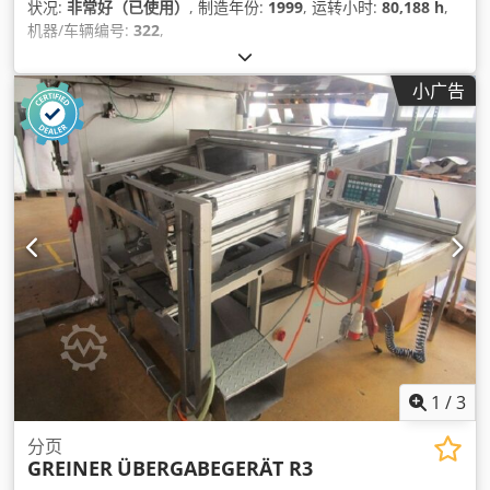
状况:
非常好（已使用）
, 制造年份:
1999
, 运转小时:
80,188 h
,
机器/车辆编号:
322
,
小广告
1
/
3
分页
GREINER
ÜBERGABEGERÄT R3