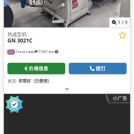
1
/
9
热成型机
GN
3021C
Corse Lawn
7,941 km
价格信息
拨打
状况:
非常好（已使用）
,
小广告