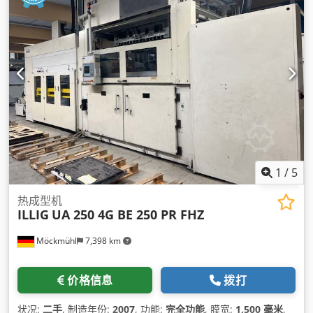
1
/
5
热成型机
ILLIG
UA 250 4G BE 250 PR FHZ
Möckmühl
7,398 km
价格信息
拨打
状况:
二手
, 制造年份:
2007
, 功能:
完全功能
, 膜宽:
1,500 毫米
,