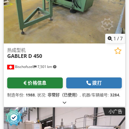
1
/
7
热成型机
GABLER
D 450
Bischofszell
7,501 km
价格信息
拨打
制造年份:
1988
, 状况:
非常好（已使用）
, 机器/车辆编号:
3284
,
小广告