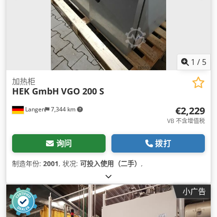
1
/
5
加热柜
HEK GmbH
VGO 200 S
€2,229
Langen
7,344 km
VB 不含增值税
询问
拨打
制造年份:
2001
, 状况:
可投入使用（二手）
,
小广告