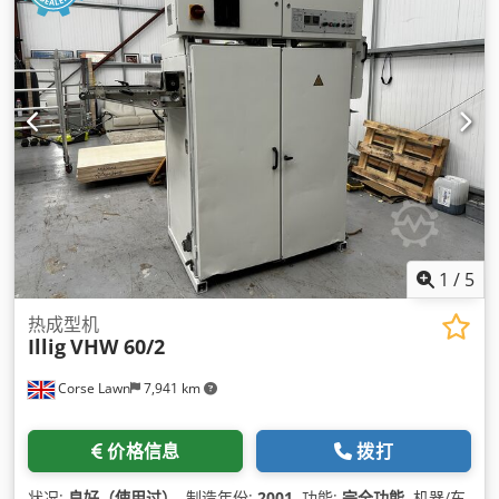
1
/
5
热成型机
Illig
VHW 60/2
Corse Lawn
7,941 km
价格信息
拨打
状况:
良好（使用过）
, 制造年份:
2001
, 功能:
完全功能
, 机器/车