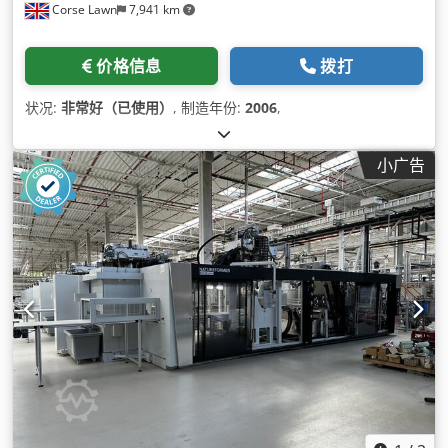
Corse Lawn
7,941 km
价格信息
拨打
状况:
非常好（已使用）
, 制造年份:
2006
,
小广告