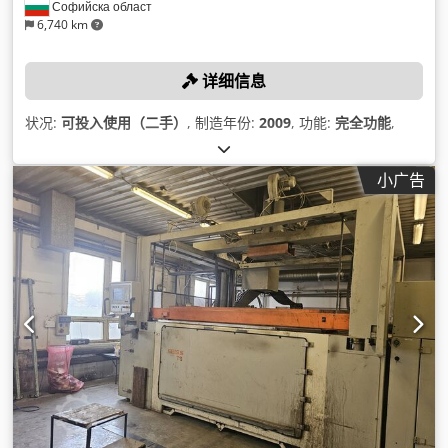
Софийска област
6,740 km
详细信息
状况:
可投入使用（二手）
, 制造年份:
2009
, 功能:
完全功能
,
小广告