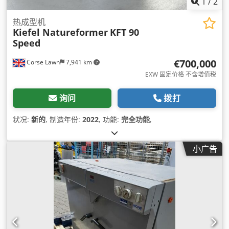
1
/
2
热成型机
Kiefel Natureformer
KFT 90
Speed
€700,000
Corse Lawn
7,941 km
EXW 固定价格 不含增值税
询问
拨打
状况:
新的
, 制造年份:
2022
, 功能:
完全功能
,
小广告