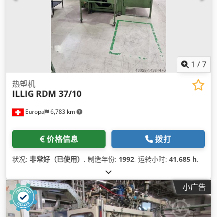
1
/
7
热塑机
ILLIG
RDM 37/10
Europa
6,783 km
价格信息
拨打
状况:
非常好（已使用）
, 制造年份:
1992
, 运转小时:
41,685 h
,
小广告