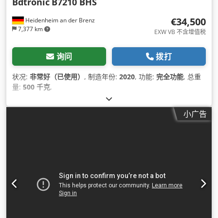
Bdtronic
B7210 BHS
€34,500
Heidenheim an der Brenz
7,377 km
EXW VB 不含增值税
询问
拨打
状况:
非常好（已使用）
, 制造年份:
2020
, 功能:
完全功能
, 总重
量:
500 千克
,
小广告