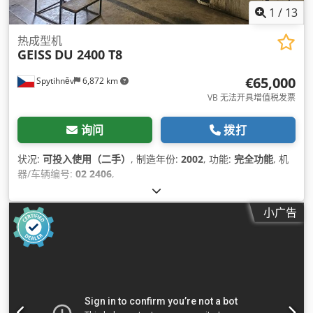
1
/
13
热成型机
GEISS
DU 2400 T8
€65,000
Spytihněv
6,872 km
VB 无法开具增值税发票
询问
拨打
状况:
可投入使用（二手）
, 制造年份:
2002
, 功能:
完全功能
, 机
器/车辆编号:
02 2406
,
小广告