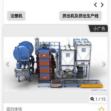
注塑机
挤出机及挤出生产线
小广告
1
/
15
竖向体块