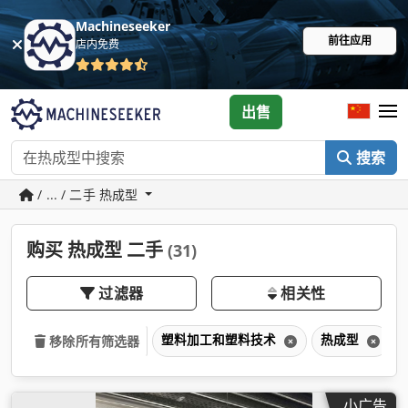
Machineseeker
前往应用
店内免费
出售
搜索
/ ... / 二手 热成型
购买 热成型 二手
(31)
过滤器
相关性
塑料加工和塑料技术
热成型
移除所有筛选器
小广告